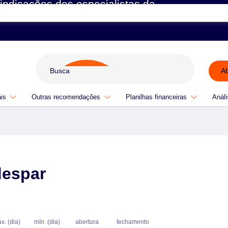
indicações dos especialistas da
A
ais
Outras recomendações
Planilhas financeiras
Análi
despar
x. (dia)
mín. (dia)
abertura
fechamento