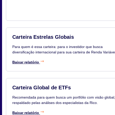
Carteira Estrelas Globais
Para quem é essa carteira: para o investidor que busca
diversificação internacional para sua carteira de Renda Variáve
Mensalmente, selecionamos os melhores 8 nomes de BDRs d
Baixar relatório
ações globais negociados na bolsa brasileira usando filtros de
qualidade. Montamos essa carteira com os nomes melhor
ranqueados.
Carteira Global de ETFs
Recomendada para quem busca um portfólio com visão global
respaldado pelas análises dos especialistas da Rico.
Baixar relatório