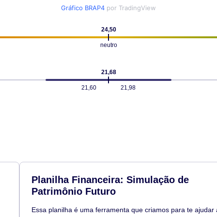
Gráfico BRAP4
por TradingView
24,50
neutro
21,68
21,60
21,98
Planilha Financeira: Simulação de
Patrimônio Futuro
Essa planilha é uma ferramenta que criamos para te ajudar 