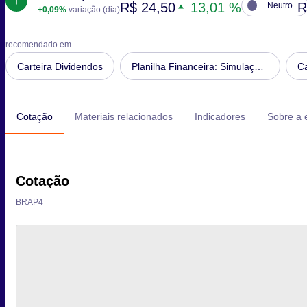
R$ 24,50
13,01 %
R
Neutro
+0,09%
variação (dia)
recomendado em
Carteira Dividendos
Planilha Financeira: Simulação
Ca
de Patrimônio Futuro
Cotação
Materiais relacionados
Indicadores
Sobre a
Cotação
BRAP4