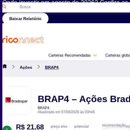
Onde investir em agosto de 2026? Confira as 
Pesquisar
Rico
por:
Baixar Relatório
Carteiras Recomendadas
Carteiras glob
Ações
BRAP4
BRAP4 – Ações Bra
BRAP4
Atualizado em 07/08/2026 às 03h46
R$ 21,68
recomendação
preço alvo
potencial
má