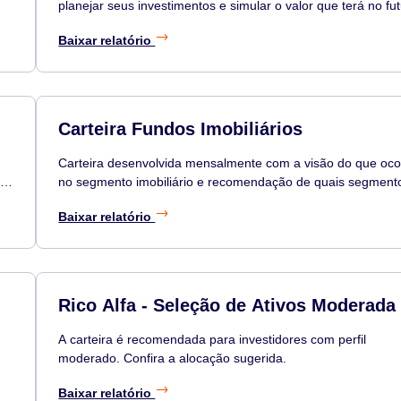
planejar seus investimentos e simular o valor que terá no fut
de acordo com seus investimentos, aportes e tempo investi
Baixar relatório
Carteira Fundos Imobiliários
Carteira desenvolvida mensalmente com a visão do que oco
l.
no segmento imobiliário e recomendação de quais segment
e
você deve ter na sua carteira com a porcentagem de posiçã
Baixar relatório
os principais ativos do segmento para compor a sua posição
Disponível no 5º dia útil do mês.
Rico Alfa - Seleção de Ativos Moderada
,
A carteira é recomendada para investidores com perfil
moderado. Confira a alocação sugerida.
Baixar relatório