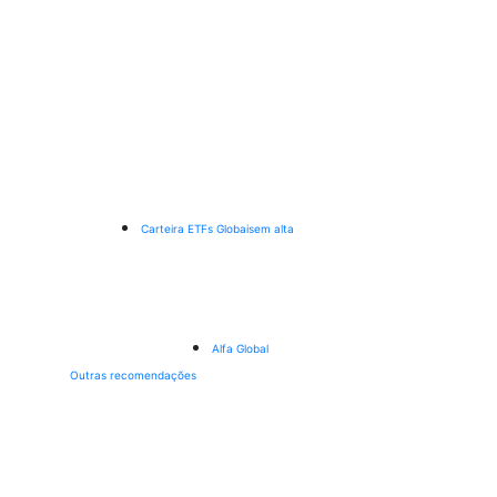
Carteira ETFs Globais
em alta
Alfa Global
Outras recomendações