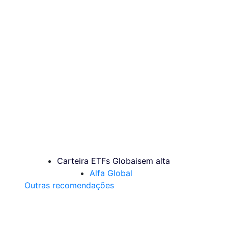
Carteira ETFs Globais
em alta
Alfa Global
Outras recomendações