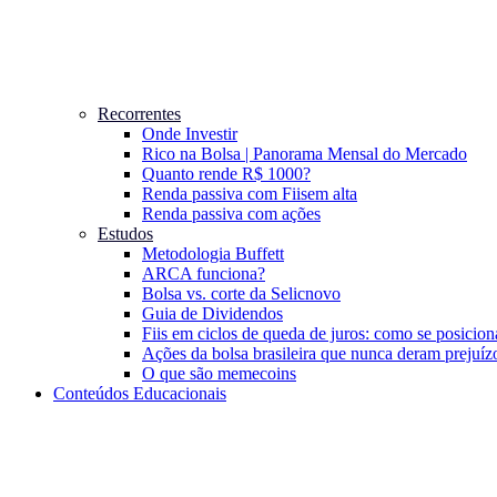
Recorrentes
Onde Investir
Rico na Bolsa | Panorama Mensal do Mercado
Quanto rende R$ 1000?
Renda passiva com Fiis
em alta
Renda passiva com ações
Estudos
Metodologia Buffett
ARCA funciona?
Bolsa vs. corte da Selic
novo
Guia de Dividendos
Fiis em ciclos de queda de juros: como se posicion
Ações da bolsa brasileira que nunca deram prejuíz
O que são memecoins
Conteúdos Educacionais