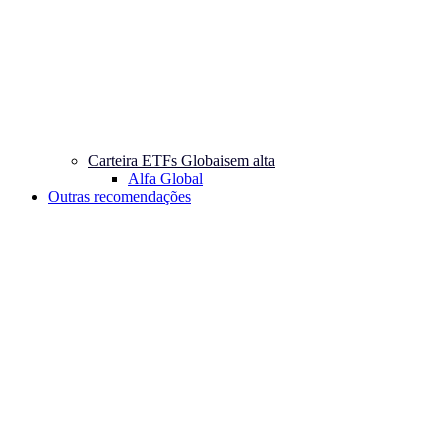
Carteira ETFs Globais
em alta
Alfa Global
Outras recomendações