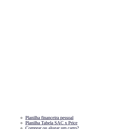
Planilha financeira pessoal
Planilha Tabela SAC x Price
Comprar ou alugar um carro?