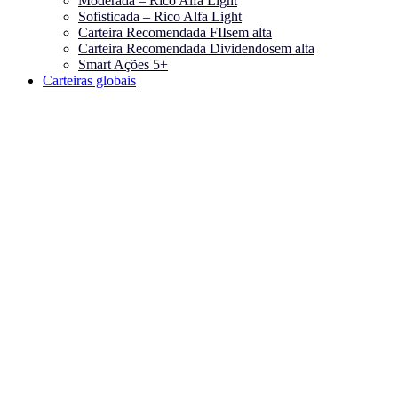
Moderada – Rico Alfa Light
Sofisticada – Rico Alfa Light
Carteira Recomendada FIIs
em alta
Carteira Recomendada Dividendos
em alta
Smart Ações 5+
Carteiras globais