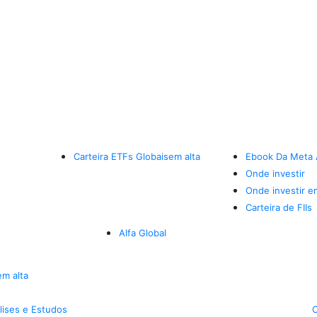
Carteira ETFs Globais
em alta
Ebook Da Meta 
Onde investir
Onde investir e
Carteira de FIIs
Alfa Global
em alta
lises e Estudos
C