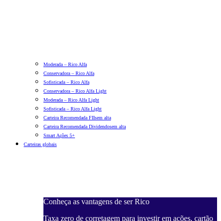
Moderada – Rico Alfa
Conservadora – Rico Alfa
Sofisticada – Rico Alfa
Conservadora – Rico Alfa Light
Moderada – Rico Alfa Light
Sofisticada – Rico Alfa Light
Carteira Recomendada FIIs
em alta
Carteira Recomendada Dividendos
em alta
Smart Ações 5+
Carteiras globais
Conheça as vantagens de ser Rico
Taxa zero de corretagem para investir em ações, cartão