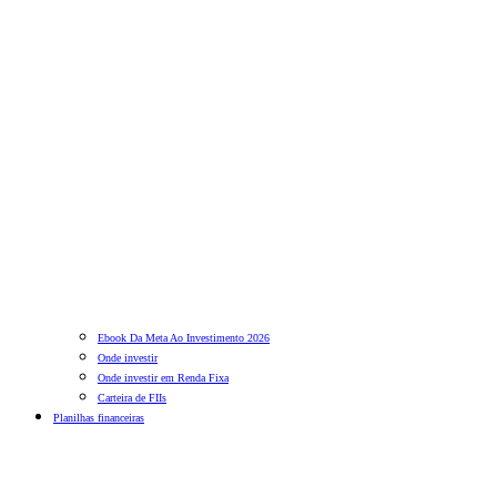
Ebook Da Meta Ao Investimento 2026
Onde investir
Onde investir em Renda Fixa
Carteira de FIIs
Planilhas financeiras