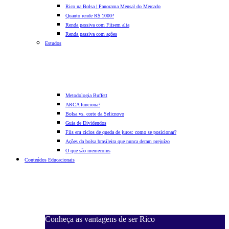
Rico na Bolsa | Panorama Mensal do Mercado
Quanto rende R$ 1000?
Renda passiva com Fiis
em alta
Renda passiva com ações
Estudos
Metodologia Buffett
ARCA funciona?
Bolsa vs. corte da Selic
novo
Guia de Dividendos
Fiis em ciclos de queda de juros: como se posicionar?
Ações da bolsa brasileira que nunca deram prejuízo
O que são memecoins
Conteúdos Educacionais
Conheça as vantagens de ser Rico