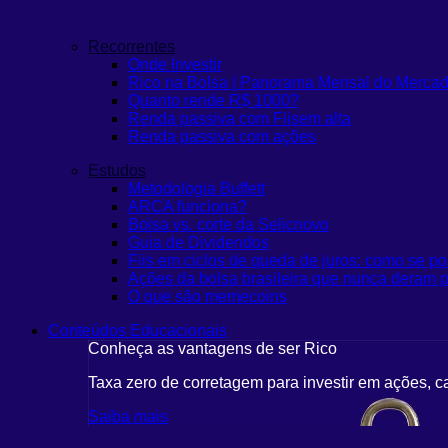
Recorrentes
Onde Investir
Rico na Bolsa | Panorama Mensal do Merca
Quanto rende R$ 1000?
Renda passiva com Fiis
em alta
Renda passiva com ações
Estudos
Metodologia Buffett
ARCA funciona?
Bolsa vs. corte da Selic
novo
Guia de Dividendos
Fiis em ciclos de queda de juros: como se po
Ações da bolsa brasileira que nunca deram p
O que são memecoins
Conteúdos Educacionais
Conheça as vantagens de ser Rico
Taxa zero de corretagem para investir em ações, c
Saiba mais