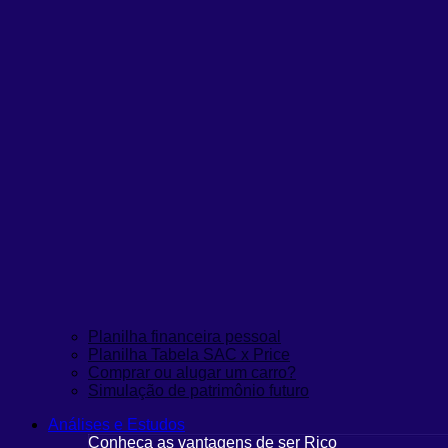
Planilha financeira pessoal
Planilha Tabela SAC x Price
Comprar ou alugar um carro?
Simulação de patrimônio futuro
Análises e Estudos
Conheça as vantagens de ser Rico