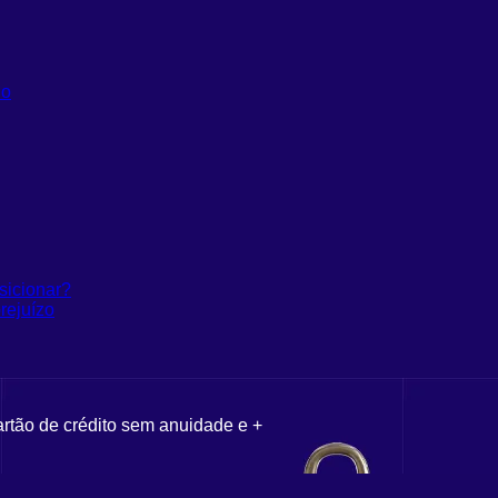
do
sicionar?
rejuízo
artão de crédito sem anuidade e +