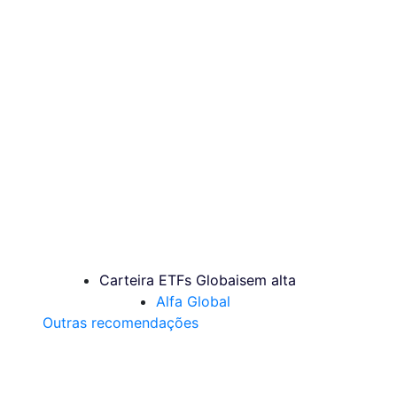
Carteira ETFs Globais
em alta
Alfa Global
Outras recomendações