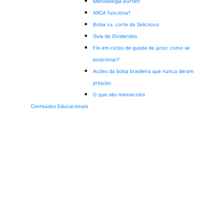
Metodologia Buffett
ARCA funciona?
Bolsa vs. corte da Selic
novo
Guia de Dividendos
Fiis em ciclos de queda de juros: como se
posicionar?
Ações da bolsa brasileira que nunca deram
prejuízo
O que são memecoins
Conteúdos Educacionais