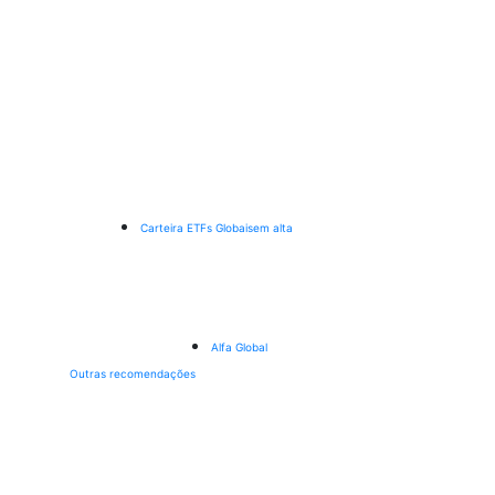
Carteira ETFs Globais
em alta
Alfa Global
Outras recomendações