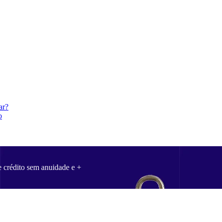
ar?
o
e crédito sem anuidade e +