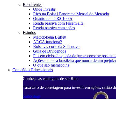
Recorrentes
Onde Investir
Rico na Bolsa | Panorama Mensal do Mercado
Quanto rende R$ 1000?
Renda passiva com Fiis
em alta
Renda passiva com ações
Estudos
Metodologia Buffett
ARCA funciona?
Bolsa vs. corte da Selic
novo
Guia de Dividendos
Fiis em ciclos de queda de juros: como se posicion
Ações da bolsa brasileira que nunca deram prejuíz
O que são memecoins
Conteúdos Educacionais
Conheça as vantagens de ser Rico
Taxa zero de corretagem para investir em ações, cartão d
Saiba mais