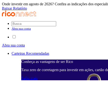
Onde investir em agosto de 2026? Confira as indicações dos especiali
Baixar Relatório
Abra sua conta
Abra sua conta
Carteiras Recomendadas
Conheça as vantagens de ser Rico
Taxa zero de corretagem para investir em ações, cartão d
Saiba mais