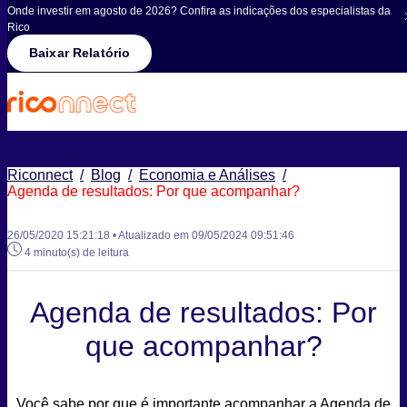
Onde investir em agosto de 2026? Confira as indicações dos especialistas da
Rico
Baixar Relatório
Riconnect
/
Blog
/
Economia e Análises
/
Agenda de resultados: Por que acompanhar?
26/05/2020 15:21:18 • Atualizado em 09/05/2024 09:51:46
4 minuto(s) de leitura
Agenda de resultados: Por
que acompanhar?
Você sabe por que é importante acompanhar a Agenda de