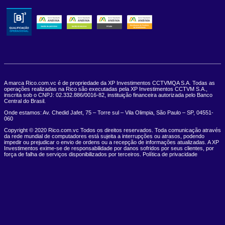
A marca Rico.com.vc é de propriedade da XP Investimentos CCTVMQA S.A. Todas as
operações realizadas na Rico são executadas pela XP Investimentos CCTVM S.A.,
inscrita sob o CNPJ: 02.332.886/0016-82, instituição financeira autorizada pelo Banco
Central do Brasil.
Onde estamos: Av. Chedid Jafet, 75 – Torre sul – Vila Olimpia, São Paulo – SP, 04551-
060
Copyright © 2020 Rico.com.vc Todos os direitos reservados. Toda comunicação através
da rede mundial de computadores está sujeita a interrupções ou atrasos, podendo
impedir ou prejudicar o envio de ordens ou a recepção de informações atualizadas. A XP
Investimentos exime-se de responsabilidade por danos sofridos por seus clientes, por
força de falha de serviços disponibilizados por terceiros. Política de privacidade