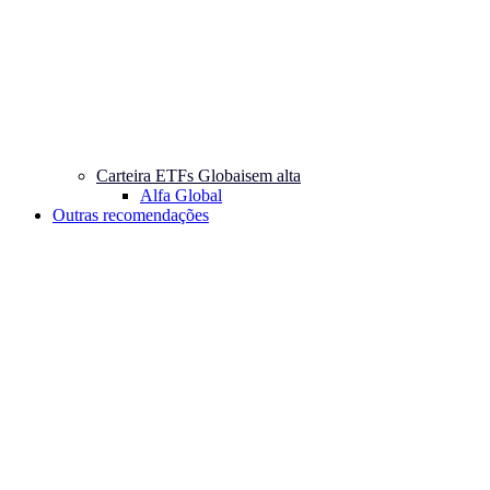
Carteira ETFs Globais
em alta
Alfa Global
Outras recomendações