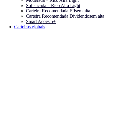
Moderada – Rico Alfa Light
Sofisticada – Rico Alfa Light
Carteira Recomendada FIIs
em alta
Carteira Recomendada Dividendos
em alta
Smart Ações 5+
Carteiras globais