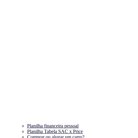
Planilha financeira pessoal
Planilha Tabela SAC x Price
Comprar ou alugar um carro?