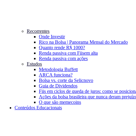
Recorrentes
Onde Investir
Rico na Bolsa | Panorama Mensal do Mercado
Quanto rende R$ 1000?
Renda passiva com Fiis
em alta
Renda passiva com ações
Estudos
Metodologia Buffett
ARCA funciona?
Bolsa vs. corte da Selic
novo
Guia de Dividendos
Fiis em ciclos de queda de juros: como se posicion
Ações da bolsa brasileira que nunca deram prejuíz
O que são memecoins
Conteúdos Educacionais