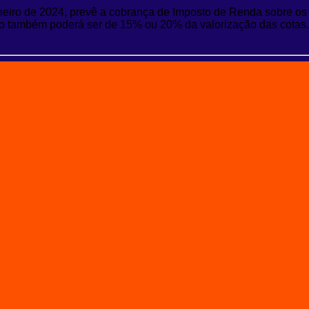
neiro de 2024, prevê a cobrança de Imposto de Renda sobre os
o também poderá ser de 15% ou 20% da valorização das cotas. A