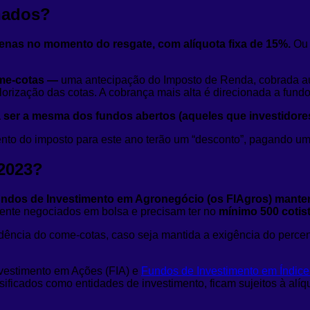
hados?
enas no momento do resgate, com alíquota fixa de 15%.
Ou 
ome-cotas —
uma antecipação do Imposto de Renda, cobrada a
rização das cotas. A cobrança mais alta é direcionada a fundo
 a ser a mesma dos fundos abertos (aqueles que investidor
ento do imposto para este ano terão um “desconto”, pagando um
/2023?
ndos de Investimento em Agronegócio (os FIAgros) manten
mente negociados em bolsa e precisam ter no
mínimo 500 cotis
ência do come-cotas, caso seja mantida a exigência do percen
nvestimento em Ações (FIA) e
Fundos de Investimento em Índic
sificados como entidades de investimento, ficam sujeitos à alí