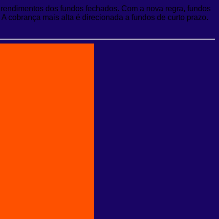
 rendimentos dos fundos fechados. Com a nova regra, fundos
 cobrança mais alta é direcionada a fundos de curto prazo.