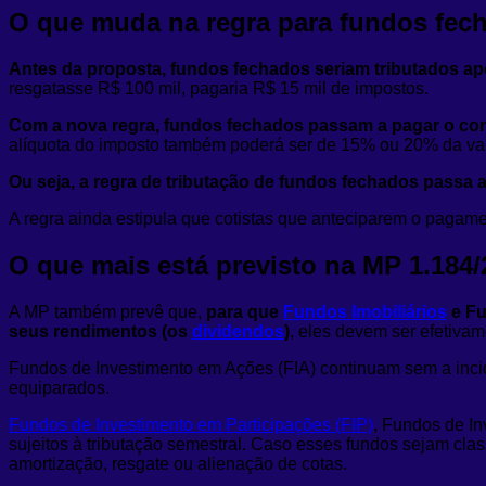
O que muda na regra para fundos fec
Antes da proposta,
fundos fechados seriam tributados ap
resgatasse R$ 100 mil, pagaria R$ 15 mil de impostos.
Com a nova regra, fundos fechados passam a pagar o c
alíquota do imposto também poderá ser de 15% ou 20% da valo
Ou seja, a regra de tributação de fundos fechados passa
A regra ainda estipula que cotistas que anteciparem o pagam
O que mais está previsto na MP 1.184
A MP também prevê que,
para que
Fundos Imobiliários
e Fu
seus rendimentos (os
dividendos
)
, eles devem ser efetiva
Fundos de Investimento em Ações (FIA) continuam sem a incid
equiparados.
Fundos de Investimento em Participações (FIP)
, Fundos de I
sujeitos à tributação semestral. Caso esses fundos sejam clas
amortização, resgate ou alienação de cotas.