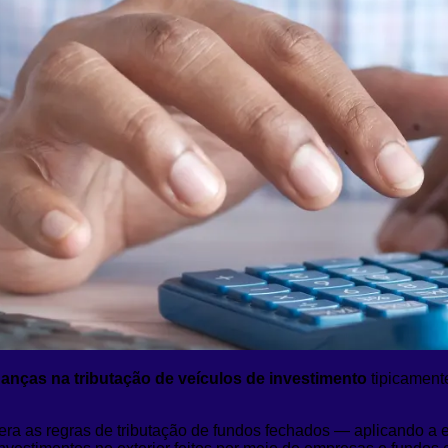
nças na tributação de veículos de investimento
tipicament
era as regras de tributação de fundos fechados — aplicando a 