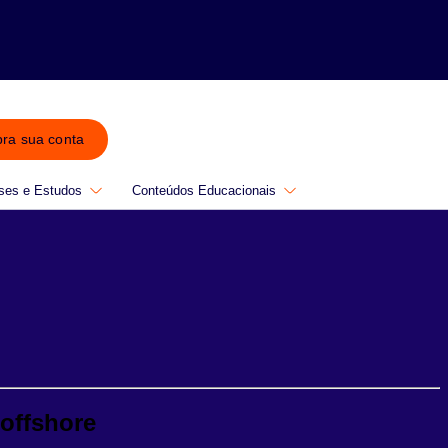
bra sua conta
ses e Estudos
Conteúdos Educacionais
offshore