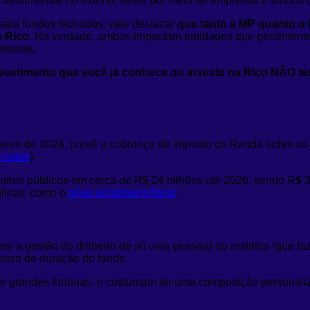
a investimentos no exterior feitos por meio de empresas e fund
ara fundos fechados, vale destacar
que tanto a MP quanto o 
a Rico
. Na verdade, ambos impactam entidades que geralmente 
pessoas.
estimento que você já conhece ou investe na Rico NÃO tem
neiro de 2024, prevê a cobrança de Imposto de Renda sobre os 
-cotas
).
res públicos em cerca de R$ 24 bilhões até 2026, sendo R$ 3,2
blicas, como o
novo arcabouço fiscal
.
em a gestão do dinheiro de só uma pessoa) ou restritos (que f
 prazo de duração do fundo.
 de grandes fortunas, e costumam ter uma composição personal