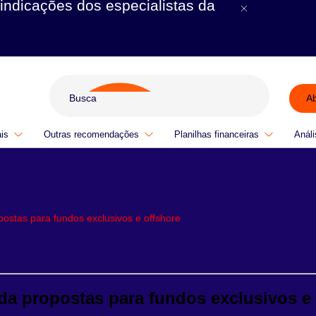
indicações dos especialistas da
A
ais
Outras recomendações
Planilhas financeiras
Análi
ostas para fundos exclusivos e offshore
da propostas para fundos exclusivos e 