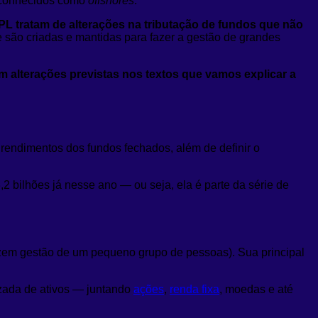
os conhecidos como
offshores
.
PL tratam de alterações na tributação de fundos que não
são criadas e mantidas para fazer a gestão de grandes
 alterações previstas nos textos que vamos explicar a
rendimentos dos fundos fechados, além de definir o
 bilhões já nesse ano — ou seja, ela é parte da série de
azem gestão de um pequeno grupo de pessoas). Sua principal
izada de ativos — juntando
ações
,
renda fixa
, moedas e até