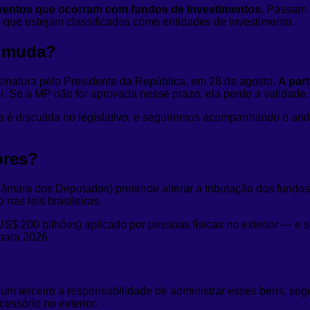
eventos que ocorram com fundos de investimentos.
Passam a
que estejam classificados como entidades de investimento.
s muda?
sinatura pelo Presidente da República, em 28 de agosto.
A part
i. Se a MP não for aprovada nesse prazo, ela perde a validade.
é discutida no legislativo, e seguiremos acompanhando o and
ores?
 Câmara dos Deputados) pretende alterar a tributação dos fundo
 nas leis brasileiras.
$ 200 bilhões) aplicado por pessoas físicas no exterior — e se
para 2026.
um terceiro a responsabilidade de administrar esses bens, seg
essório no exterior.