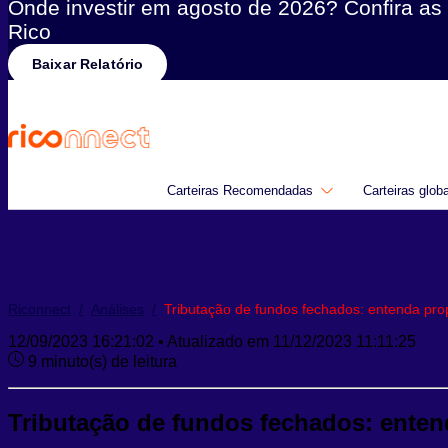
Onde investir em agosto de 2026? Confira as 
Rico
Baixar Relatório
Carteiras Recomendadas
Carteiras glob
Riconnect
/
Análises
/
Tributação de fundos fechados: entenda prop
12/09/2023 16:21:02 • Atualizado em 11/12/2023 11:11:25
9 minuto(s) de leitura
Tributação de fundos fechados: enten