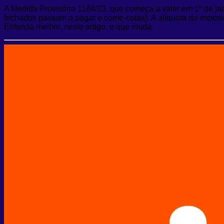
A Medida Provisória 1184/23, que começa a valer em 1º de ja
fechados passam a pagar o come-cotas). A alíquota do impost
Entenda melhor, neste artigo, o que muda.