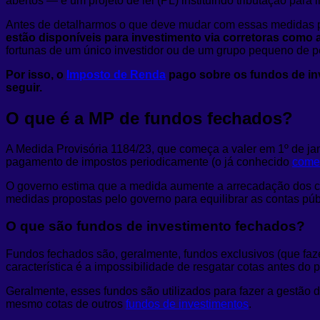
abertos — e um projeto de lei (PL) instituindo tributação par
Antes de detalharmos o que deve mudar com essas medidas p
estão disponíveis para investimento via corretoras como 
fortunas de um único investidor ou de um grupo pequeno de 
Por isso, o
Imposto de Renda
pago sobre os fundos de inv
seguir.
O que é a MP de fundos fechados?
A Medida Provisória 1184/23, que começa a valer em 1º de ja
pagamento de impostos periodicamente (o já conhecido
come
O governo estima que a medida aumente a arrecadação dos cof
medidas propostas pelo governo para equilibrar as contas pú
O que são fundos de investimento fechados?
Fundos fechados são, geralmente, fundos exclusivos (que faz
característica é a impossibilidade de resgatar cotas antes do
Geralmente, esses fundos são utilizados para fazer a gestão
mesmo cotas de outros
fundos de investimentos
.