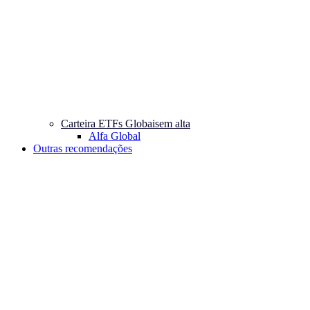
Carteira ETFs Globais
em alta
Alfa Global
Outras recomendações