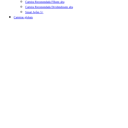
Carteira Recomendada FIIs
em alta
Carteira Recomendada Dividendos
em alta
Smart Ações 5+
Carteiras globais