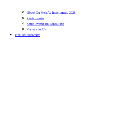
Ebook Da Meta Ao Investimento 2026
Onde investir
Onde investir em Renda Fixa
Carteira de FIIs
Planilhas financeiras