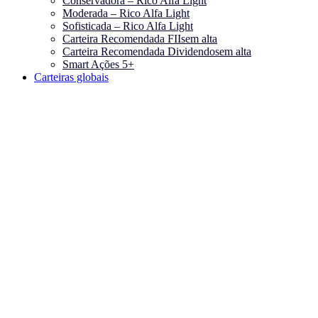
Conservadora – Rico Alfa Light
Moderada – Rico Alfa Light
Sofisticada – Rico Alfa Light
Carteira Recomendada FIIs
em alta
Carteira Recomendada Dividendos
em alta
Smart Ações 5+
Carteiras globais