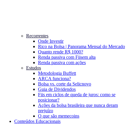
Recorrentes
Onde Investir
Rico na Bolsa | Panorama Mensal do Mercado
Quanto rende R$ 1000?
Renda passiva com Fiis
em alta
Renda passiva com ações
Estudos
Metodologia Buffett
ARCA funciona?
Bolsa vs. corte da Selic
novo
Guia de Dividendos
Fiis em ciclos de queda de juros: como se
posicionar?
Ações da bolsa brasileira que nunca deram
prejuízo
O que são memecoins
Conteúdos Educacionais