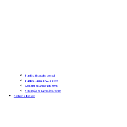
Planilha financeira pessoal
Planilha Tabela SAC x Price
Comprar ou alugar um carro?
Simulação de patrimônio futuro
Análises e Estudos