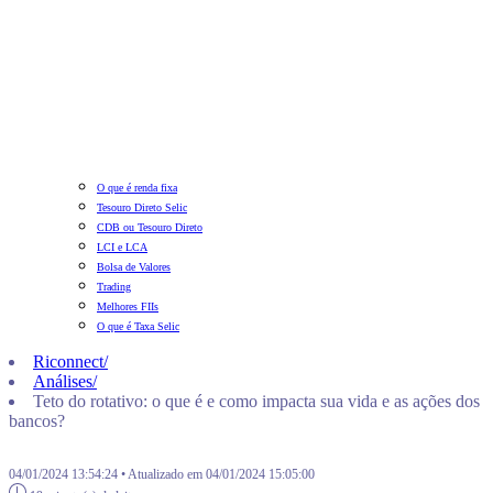
O que é renda fixa
Tesouro Direto Selic
CDB ou Tesouro Direto
LCI e LCA
Bolsa de Valores
Trading
Melhores FIIs
O que é Taxa Selic
Riconnect
/
Análises
/
Teto do rotativo: o que é e como impacta sua vida e as ações dos
bancos?
04/01/2024 13:54:24 • Atualizado em 04/01/2024 15:05:00