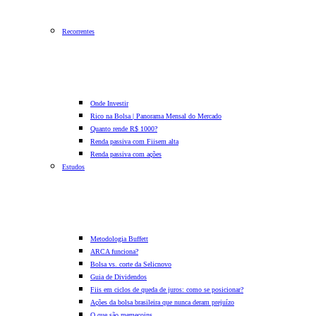
Recorrentes
Onde Investir
Rico na Bolsa | Panorama Mensal do Mercado
Quanto rende R$ 1000?
Renda passiva com Fiis
em alta
Renda passiva com ações
Estudos
Metodologia Buffett
ARCA funciona?
Bolsa vs. corte da Selic
novo
Guia de Dividendos
Fiis em ciclos de queda de juros: como se posicionar?
Ações da bolsa brasileira que nunca deram prejuízo
O que são memecoins