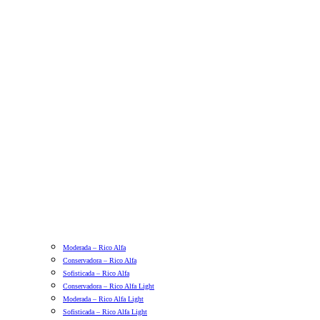
Moderada – Rico Alfa
Conservadora – Rico Alfa
Sofisticada – Rico Alfa
Conservadora – Rico Alfa Light
Moderada – Rico Alfa Light
Sofisticada – Rico Alfa Light