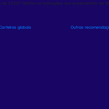
e de 2026? Confira as indicações dos especialistas da R
Carteiras globais
Outras recomendaç