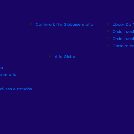
Carteira ETFs Globais
em alta
Ebook Da M
Onde invest
Onde inves
Carteira de
Alfa Global
ta
s
em alta
álises e Estudos