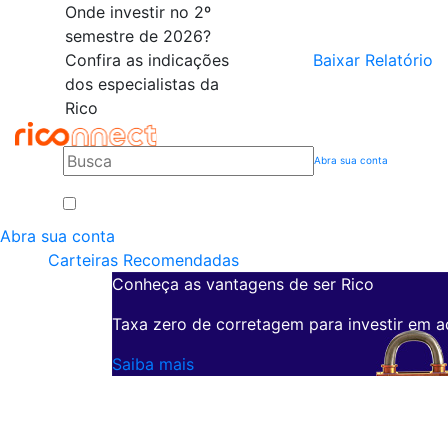
Onde investir no 2º
semestre de 2026?
Confira as indicações
Baixar Relatório
dos especialistas da
Rico
Abra sua conta
Abra sua conta
Carteiras Recomendadas
Conheça as vantagens de ser Rico
Taxa zero de corretagem para investir em a
Saiba mais