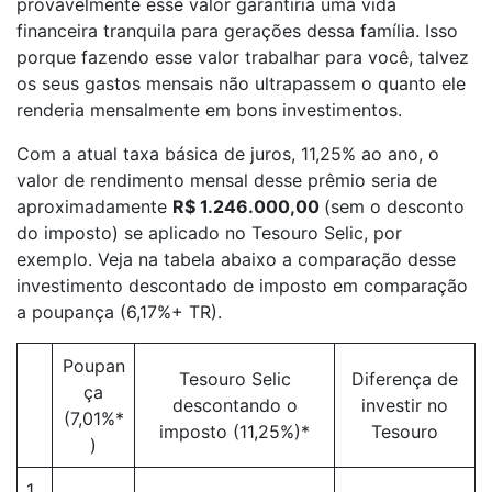
provavelmente esse valor garantiria uma vida
financeira tranquila para gerações dessa família. Isso
porque fazendo esse valor trabalhar para você, talvez
os seus gastos mensais não ultrapassem o quanto ele
renderia mensalmente em bons investimentos.
Com a atual taxa básica de juros, 11,25% ao ano, o
valor de rendimento mensal desse prêmio seria de
aproximadamente
R$ 1.246.000,00
(sem o desconto
do imposto) se aplicado no Tesouro Selic, por
exemplo. Veja na tabela abaixo a comparação desse
investimento descontado de imposto em comparação
a poupança (6,17%+ TR).
Poupan
Tesouro Selic
Diferença de
ça
descontando o
investir no
(7,01%*
imposto (11,25%)*
Tesouro
)
1