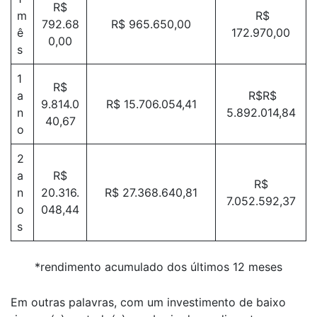
R$
m
R$
792.68
R$ 965.650,00
ê
172.970,00
0,00
s
1
R$
a
R$R$
9.814.0
R$ 15.706.054,41
n
5.892.014,84
40,67
o
2
a
R$
R$
n
20.316.
R$ 27.368.640,81
7.052.592,37
o
048,44
s
*rendimento acumulado dos últimos 12 meses
Em outras palavras, com um investimento de baixo