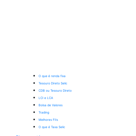
O que é renda fixa
Tesouro Direto Selic
CDB ou Tesouro Direto
LCI e LCA
Bolsa de Valores
Trading
Melhores FIIs
O que é Taxa Selic