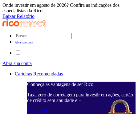
Onde investir em agosto de 2026? Confira as indicações dos
especialistas da Rico
Baixar Relatório
Abra sua conta
Abra sua conta
Carteiras Recomendadas
Conheça as vantagens de ser Rico
C
ações, cartão
Taxa zero de corretagem para investir em ações, cartão
T
de crédito sem anuidade e +
d
Saiba mais
S