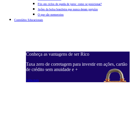
Fiis em ciclos de queda de juros: como se posicionar?
Ações da bolsa brasileira que nunca deram prejuízo
O que são memecoins
Conteúdos Educacionais
Conheça as vantagens de ser Rico
C
ações, cartão
Taxa zero de corretagem para investir em ações, cartão
T
de crédito sem anuidade e +
d
Saiba mais
S