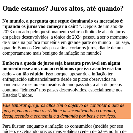
Onde estamos? Juros altos, até quando?
No mundo, a pergunta que segue dominando os mercados é:
“quando os juros vão começar a cair?”.
Depois de um ano de
2023 marcado pelo questionamento sobre o limite de alta de juros
em países desenvolvidos, a tônica de 2024 passou a ser o momento
de virada na política monetária em grande parte do mundo – ou seja,
quando Bancos Centrais passarão a cortar os juros, diante de um
comportamento mais benigno da inflação no mundo?
Embora a queda de juros seja bastante provável em algum
momento esse ano, não acreditamos que isso acontecerá tão
cedo – ou tão rápido.
Isso porque, apesar de a inflação ter
enfraquecido substancialmente desde os picos observados na
pandemia e mesmo em meados do ano passado, a alta de preços
continua “teimosa” nos países desenvolvidos, especialmente nos
Estados Unidos.
Vale lembrar que juros altos têm o objetivo de controlar a alta de
preços, encarecendo o crédito e desincentivando o consumo,
desaquecendo a economia e a demanda por bens e serviços.
Para ilustrar, enquanto a inflação ao consumidor (medida por seu
núcleo, excetuando preços mais voláteis) cedeu de 6,0% no fim de