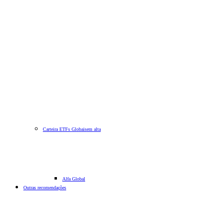
Carteira ETFs Globais
em alta
Alfa Global
Outras recomendações