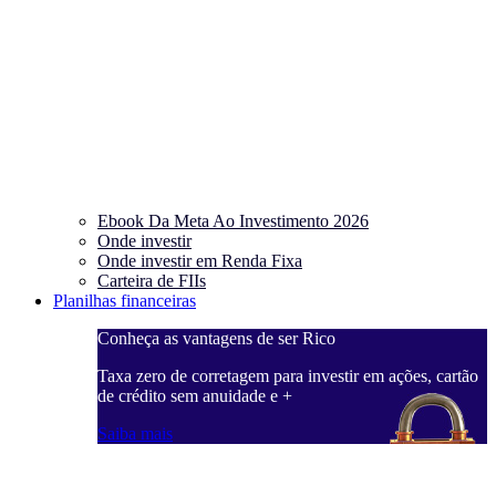
Ebook Da Meta Ao Investimento 2026
Onde investir
Onde investir em Renda Fixa
Carteira de FIIs
Planilhas financeiras
Conheça as vantagens de ser Rico
C
ações, cartão
Taxa zero de corretagem para investir em ações, cartão
T
de crédito sem anuidade e +
d
Saiba mais
S