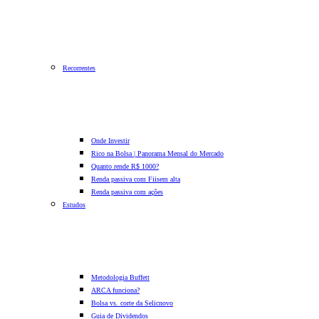
Recorrentes
Onde Investir
Rico na Bolsa | Panorama Mensal do Mercado
Quanto rende R$ 1000?
Renda passiva com Fiis
em alta
Renda passiva com ações
Estudos
Metodologia Buffett
ARCA funciona?
Bolsa vs. corte da Selic
novo
Guia de Dividendos