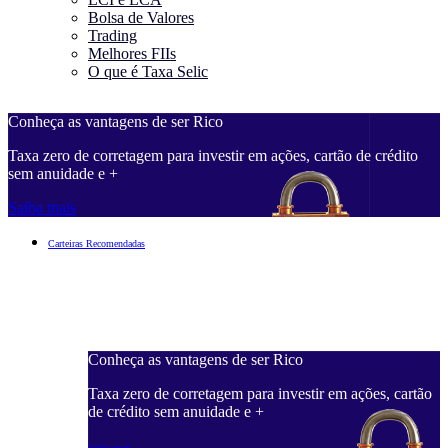
Bolsa de Valores
Trading
Melhores FIIs
O que é Taxa Selic
Conheça as vantagens de ser Rico
C
Taxa zero de corretagem para investir em ações, cartão de crédito
T
sem anuidade e +
s
Saiba mais
S
Carteiras Recomendadas
Conheça as vantagens de ser Rico
C
ações, cartão
Taxa zero de corretagem para investir em ações, cartão
T
de crédito sem anuidade e +
d
Saiba mais
S