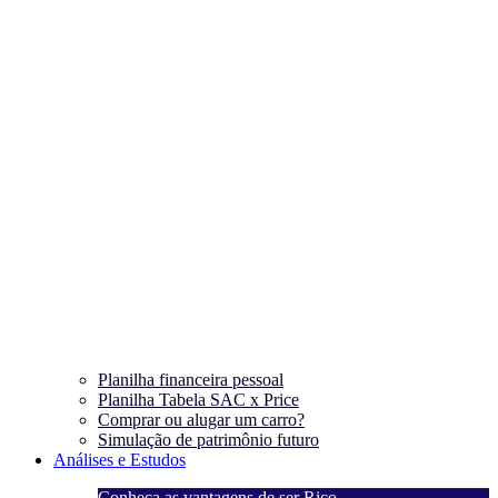
Planilha financeira pessoal
Planilha Tabela SAC x Price
Comprar ou alugar um carro?
Simulação de patrimônio futuro
Análises e Estudos
Conheça as vantagens de ser Rico
C