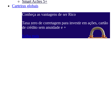
Smart Ações 5+
Carteiras globais
Conheça as vantagens de ser Rico
C
ações, cartão
Taxa zero de corretagem para investir em ações, cartão
T
de crédito sem anuidade e +
d
Saiba mais
S