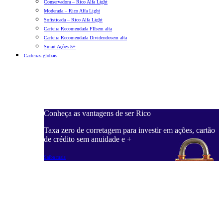
Conservadora – Rico Alfa Light
Moderada – Rico Alfa Light
Sofisticada – Rico Alfa Light
Carteira Recomendada FIIs
em alta
Carteira Recomendada Dividendos
em alta
Smart Ações 5+
Carteiras globais
Conheça as vantagens de ser Rico
C
ações, cartão
Taxa zero de corretagem para investir em ações, cartão
T
de crédito sem anuidade e +
d
Saiba mais
S