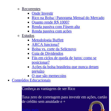
Recorrentes
Onde Investir
Rico na Bolsa | Panorama Mensal do Mercado
Quanto rende R$ 1000?
Renda passiva com Fiis
em alta
Renda passiva com ações
Estudos
Metodologia Buffett
ARCA funciona?
Bolsa vs. corte da Selic
novo
Guia de Dividendos
Fiis em ciclos de queda de juros: como se
posicionar?
Ações da bolsa brasileira que nunca deram
prejuízo
O que são memecoins
Conteúdos Educacionais
Conheça as vantagens de ser Rico
C
ações, cartão
Taxa zero de corretagem para investir em ações, cartão
T
de crédito sem anuidade e +
d
Saiba mais
S