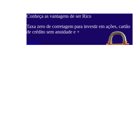
Conheça as vantagens de ser Rico
C
ações, cartão
Taxa zero de corretagem para investir em ações, cartão
T
de crédito sem anuidade e +
d
Saiba mais
S