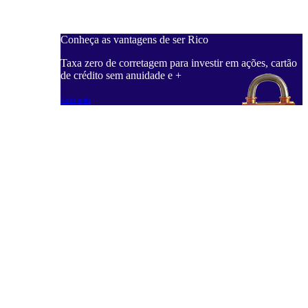
Conheça as vantagens de ser Rico
C
ações, cartão
Taxa zero de corretagem para investir em ações, cartão
T
de crédito sem anuidade e +
d
Saiba mais
S