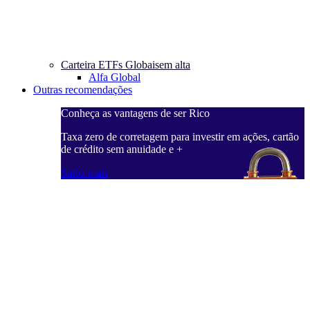
Carteira ETFs Globais
em alta
Alfa Global
Outras recomendações
Conheça as vantagens de ser Rico
C
ações, cartão
Taxa zero de corretagem para investir em ações, cartão
T
de crédito sem anuidade e +
d
Saiba mais
S