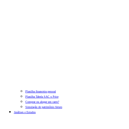
Planilha financeira pessoal
Planilha Tabela SAC x Price
Comprar ou alugar um carro?
Simulação de patrimônio futuro
Análises e Estudos