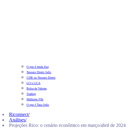
O que é renda fixa
Tesouro Direto Selic
CDB ou Tesouro Direto
LCI e LCA
Bolsa de Valores
Trading
Melhores FIIs
O que é Taxa Selic
Riconnect
/
Análises
/
Projeções Rico: o cenário econômico em março/abril de 2024