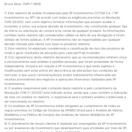
Bruna Sene, CNPI-T 6928
1) Este relatório de análise foi elaborado pela XP Investimentos CCTVM S.A. (“XP
Investimentos ou XP”) de acordo com todas as exigências previstas na Resolução
CVM 20/2021, tem como objetivo fornecer informações que possam auxiliar o
investidor a tomar sua própria decisão de investimento, não constituindo qualquer tipo
de oferta ou solicitação de compra e/ou venda de qualquer produto. As informações
contidas neste relatório são consideradas válidas na data de sua divulgação e foram
obtidas de fontes públicas. A XP Investimentos não se responsabiliza por qualquer
decisão tomada pelo cliente com base no presente relatório.
2) Este relatório foi elaborado considerando a classificação de risco dos produtos de
modo a gerar resultados de alocação para cada perfil de investidor.
3) O(s) signatário(s) deste relatório declara(m) que as recomendações refletem única
e exclusivamente suas análises e opiniões pessoais, que foram produzidas de forma
independente, inclusive em relação à XP Investimentos e que estão sujeitas a
modificações sem aviso prévio em decorrência de alterações nas condições de
mercado, e que sua(s) remuneração(es) é(são) indiretamente influenciada por
receitas provenientes dos negócios e operações financeiras realizadas pela XP
Investimentos.
4) O analista responsável pelo conteúdo deste relatório e pelo cumprimento da
Resolução CVM nº 20/2021 está indicado acima, sendo que, caso constem a indicação
de mais um analista no relatório, o responsável será o primeiro analista credenciado a
ser mencionado no relatório.
5) Os analistas da XP Investimentos estão obrigados ao cumprimento de todas as
regras previstas no Código de Conduta da APIMEC Brasil para o Analista de Valores
Mobiliários e na Política de Conduta dos Analistas de Valores Mobiliários da XP
Investimentos.
6) O atendimento de nossos clientes é realizado por empregados da XP Investimentos
ou por assessores de investimento que desempenham suas atividades por meio da XP,