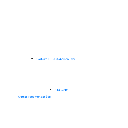
Carteira ETFs Globais
em alta
Alfa Global
Outras recomendações