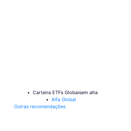
Carteira ETFs Globais
em alta
Alfa Global
Outras recomendações