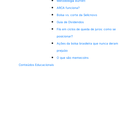
Metodologia Buffett
ARCA funciona?
Bolsa vs. corte da Selic
novo
Guia de Dividendos
Fiis em ciclos de queda de juros: como se
posicionar?
Ações da bolsa brasileira que nunca deram
prejuízo
O que são memecoins
Conteúdos Educacionais