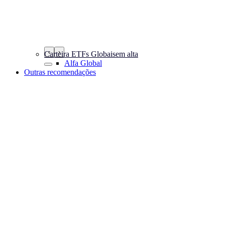
‹
›
Carteira ETFs Globais
em alta
Alfa Global
Outras recomendações