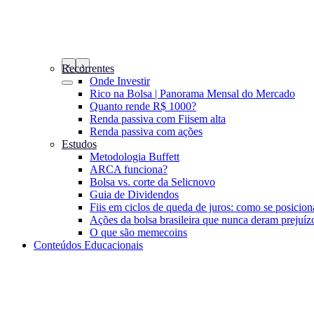
‹
›
Recorrentes
Onde Investir
Rico na Bolsa | Panorama Mensal do Mercado
Quanto rende R$ 1000?
Renda passiva com Fiis
em alta
Renda passiva com ações
Estudos
Metodologia Buffett
ARCA funciona?
Bolsa vs. corte da Selic
novo
Guia de Dividendos
Fiis em ciclos de queda de juros: como se posicion
Ações da bolsa brasileira que nunca deram prejuíz
O que são memecoins
Conteúdos Educacionais