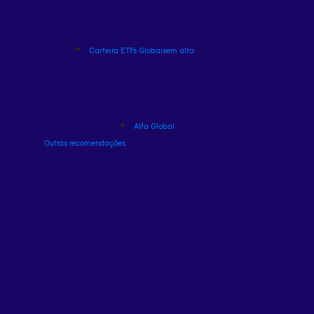
Carteira ETFs Globais
em alta
Alfa Global
Outras recomendações