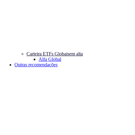
Carteira ETFs Globais
em alta
Alfa Global
Outras recomendações