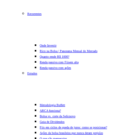
Recorrentes
Onde Investir
Rico na Bolsa | Panorama Mensal do Mercado
Quanto rende R$ 1000?
Renda passiva com Fiis
em alta
Renda passiva com ações
Estudos
Metodologia Buffett
ARCA funciona?
Bolsa vs. corte da Selic
novo
Guia de Dividendos
Fiis em ciclos de queda de juros: como se posicionar?
Ações da bolsa brasileira que nunca deram prejuízo
O que são memecoins