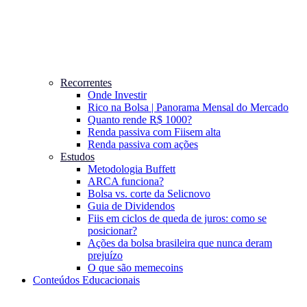
Recorrentes
Onde Investir
Rico na Bolsa | Panorama Mensal do Mercado
Quanto rende R$ 1000?
Renda passiva com Fiis
em alta
Renda passiva com ações
Estudos
Metodologia Buffett
ARCA funciona?
Bolsa vs. corte da Selic
novo
Guia de Dividendos
Fiis em ciclos de queda de juros: como se
posicionar?
Ações da bolsa brasileira que nunca deram
prejuízo
O que são memecoins
Conteúdos Educacionais