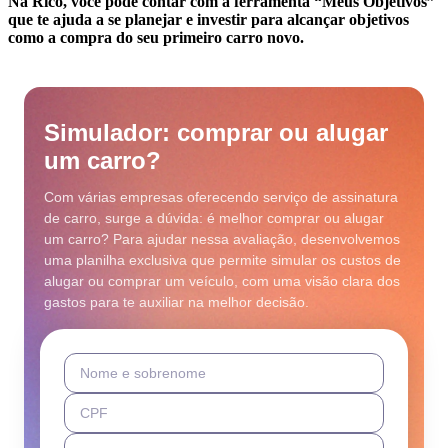
Na Rico, você pode contar com a ferramenta “Meus Objetivos”
que te ajuda a se planejar e investir para alcançar objetivos
como a compra do seu primeiro carro novo.
Simulador: comprar ou alugar
um carro?
Com várias empresas oferecendo serviço de assinatura
de carro, surge a dúvida: é melhor comprar ou alugar
um carro? Para ajudar nessa avaliação, desenvolvemos
uma planilha exclusiva que permite simular os custos de
alugar ou comprar um veículo, com uma visão clara dos
gastos para te auxiliar na melhor decisão.
Nome e sobrenome
CPF