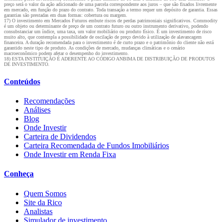
preço será o valor da ação adicionado de uma parcela correspondente aos juros – que são fixados livremente
em mercado, em função do prazo do contrato. Toda transação a termo requer um depósito de garantia. Essas
garantias são prestadas em duas formas: cobertura ou margem.
17) O investimento em Mercados Futuros embute riscos de perdas patrimoniais significativos. Commodity
é um objeto ou determinante de preço de um contrato futuro ou outro instrumento derivativo, podendo
consubstanciar um índice, uma taxa, um valor mobiliário ou produto físico. É um investimento de risco
muito alto, que contempla a possibilidade de oscilação de preço devido à utilização de alavancagem
financeira. A duração recomendada para o investimento é de curto prazo e o patrimônio do cliente não está
garantido neste tipo de produto. As condições de mercado, mudanças climáticas e o cenário
macroeconômico podem afetar o desempenho do investimento.
18) ESTA INSTITUIÇÃO É ADERENTE AO CÓDIGO ANBIMA DE DISTRIBUIÇÃO DE PRODUTOS
DE INVESTIMENTO.
Conteúdos
Recomendações
Análises
Blog
Onde Investir
Carteira de Dividendos
Carteira Recomendada de Fundos Imobiliários
Onde Investir em Renda Fixa
Conheça
Quem Somos
Site da Rico
Analistas
Simulador de investimento