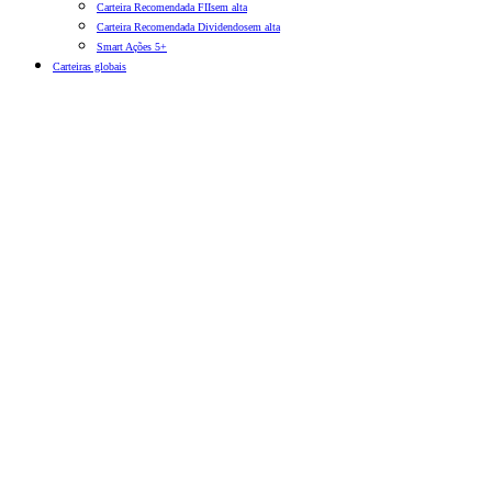
Carteira Recomendada FIIs
em alta
Carteira Recomendada Dividendos
em alta
Smart Ações 5+
Carteiras globais