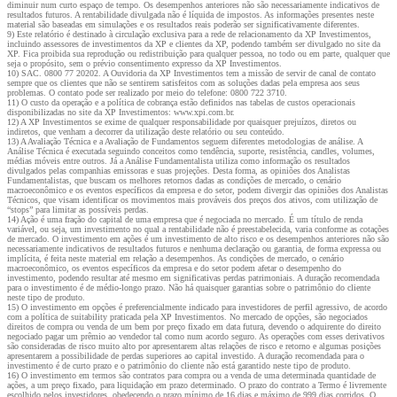
diminuir num curto espaço de tempo. Os desempenhos anteriores não são necessariamente indicativos de
resultados futuros. A rentabilidade divulgada não é líquida de impostos. As informações presentes neste
material são baseadas em simulações e os resultados reais poderão ser significativamente diferentes.
9) Este relatório é destinado à circulação exclusiva para a rede de relacionamento da XP Investimentos,
incluindo assessores de investimentos da XP e clientes da XP, podendo também ser divulgado no site da
XP. Fica proibida sua reprodução ou redistribuição para qualquer pessoa, no todo ou em parte, qualquer que
seja o propósito, sem o prévio consentimento expresso da XP Investimentos.
10) SAC. 0800 77 20202. A Ouvidoria da XP Investimentos tem a missão de servir de canal de contato
sempre que os clientes que não se sentirem satisfeitos com as soluções dadas pela empresa aos seus
problemas. O contato pode ser realizado por meio do telefone: 0800 722 3710.
11) O custo da operação e a política de cobrança estão definidos nas tabelas de custos operacionais
disponibilizadas no site da XP Investimentos: www.xpi.com.br.
12) A XP Investimentos se exime de qualquer responsabilidade por quaisquer prejuízos, diretos ou
indiretos, que venham a decorrer da utilização deste relatório ou seu conteúdo.
13) A Avaliação Técnica e a Avaliação de Fundamentos seguem diferentes metodologias de análise. A
Análise Técnica é executada seguindo conceitos como tendência, suporte, resistência, candles, volumes,
médias móveis entre outros. Já a Análise Fundamentalista utiliza como informação os resultados
divulgados pelas companhias emissoras e suas projeções. Desta forma, as opiniões dos Analistas
Fundamentalistas, que buscam os melhores retornos dadas as condições de mercado, o cenário
macroeconômico e os eventos específicos da empresa e do setor, podem divergir das opiniões dos Analistas
Técnicos, que visam identificar os movimentos mais prováveis dos preços dos ativos, com utilização de
“stops” para limitar as possíveis perdas.
14) Ação é uma fração do capital de uma empresa que é negociada no mercado. É um título de renda
variável, ou seja, um investimento no qual a rentabilidade não é preestabelecida, varia conforme as cotações
de mercado. O investimento em ações é um investimento de alto risco e os desempenhos anteriores não são
necessariamente indicativos de resultados futuros e nenhuma declaração ou garantia, de forma expressa ou
implícita, é feita neste material em relação a desempenhos. As condições de mercado, o cenário
macroeconômico, os eventos específicos da empresa e do setor podem afetar o desempenho do
investimento, podendo resultar até mesmo em significativas perdas patrimoniais. A duração recomendada
para o investimento é de médio-longo prazo. Não há quaisquer garantias sobre o patrimônio do cliente
neste tipo de produto.
15) O investimento em opções é preferencialmente indicado para investidores de perfil agressivo, de acordo
com a política de suitability praticada pela XP Investimentos. No mercado de opções, são negociados
direitos de compra ou venda de um bem por preço fixado em data futura, devendo o adquirente do direito
negociado pagar um prêmio ao vendedor tal como num acordo seguro. As operações com esses derivativos
são consideradas de risco muito alto por apresentarem altas relações de risco e retorno e algumas posições
apresentarem a possibilidade de perdas superiores ao capital investido. A duração recomendada para o
investimento é de curto prazo e o patrimônio do cliente não está garantido neste tipo de produto.
16) O investimento em termos são contratos para compra ou a venda de uma determinada quantidade de
ações, a um preço fixado, para liquidação em prazo determinado. O prazo do contrato a Termo é livremente
escolhido pelos investidores, obedecendo o prazo mínimo de 16 dias e máximo de 999 dias corridos. O