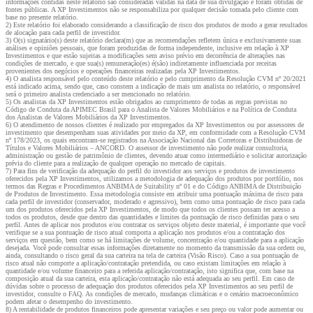
informações contidas neste relatório são consideradas válidas na data de sua divulgação e foram obtidas de
fontes públicas. A XP Investimentos não se responsabiliza por qualquer decisão tomada pelo cliente com
base no presente relatório.
2) Este relatório foi elaborado considerando a classificação de risco dos produtos de modo a gerar resultados
de alocação para cada perfil de investidor.
3) O(s) signatário(s) deste relatório declara(m) que as recomendações refletem única e exclusivamente suas
análises e opiniões pessoais, que foram produzidas de forma independente, inclusive em relação à XP
Investimentos e que estão sujeitas a modificações sem aviso prévio em decorrência de alterações nas
condições de mercado, e que sua(s) remuneração(es) é(são) indiretamente influenciada por receitas
provenientes dos negócios e operações financeiras realizadas pela XP Investimentos.
4) O analista responsável pelo conteúdo deste relatório e pelo cumprimento da Resolução CVM nº 20/2021
está indicado acima, sendo que, caso constem a indicação de mais um analista no relatório, o responsável
será o primeiro analista credenciado a ser mencionado no relatório.
5) Os analistas da XP Investimentos estão obrigados ao cumprimento de todas as regras previstas no
Código de Conduta da APIMEC Brasil para o Analista de Valores Mobiliários e na Política de Conduta
dos Analistas de Valores Mobiliários da XP Investimentos.
6) O atendimento de nossos clientes é realizado por empregados da XP Investimentos ou por assessores de
investimento que desempenham suas atividades por meio da XP, em conformidade com a Resolução CVM
nº 178/2023, os quais encontram-se registrados na Associação Nacional das Corretoras e Distribuidoras de
Títulos e Valores Mobiliários – ANCORD. O assessor de investimento não pode realizar consultoria,
administração ou gestão de patrimônio de clientes, devendo atuar como intermediário e solicitar autorização
prévia do cliente para a realização de qualquer operação no mercado de capitais.
7) Para fins de verificação da adequação do perfil do investidor aos serviços e produtos de investimento
oferecidos pela XP Investimentos, utilizamos a metodologia de adequação dos produtos por portfólio, nos
termos das Regras e Procedimentos ANBIMA de Suitability nº 01 e do Código ANBIMA de Distribuição
de Produtos de Investimento. Essa metodologia consiste em atribuir uma pontuação máxima de risco para
cada perfil de investidor (conservador, moderado e agressivo), bem como uma pontuação de risco para cada
um dos produtos oferecidos pela XP Investimentos, de modo que todos os clientes possam ter acesso a
todos os produtos, desde que dentro das quantidades e limites da pontuação de risco definidas para o seu
perfil. Antes de aplicar nos produtos e/ou contratar os serviços objeto deste material, é importante que você
verifique se a sua pontuação de risco atual comporta a aplicação nos produtos e/ou a contratação dos
serviços em questão, bem como se há limitações de volume, concentração e/ou quantidade para a aplicação
desejada. Você pode consultar essas informações diretamente no momento da transmissão da sua ordem ou,
ainda, consultando o risco geral da sua carteira na tela de carteira (Visão Risco). Caso a sua pontuação de
risco atual não comporte a aplicação/contratação pretendida, ou caso existam limitações em relação à
quantidade e/ou volume financeiro para a referida aplicação/contratação, isto significa que, com base na
composição atual da sua carteira, esta aplicação/contratação não está adequada ao seu perfil. Em caso de
dúvidas sobre o processo de adequação dos produtos oferecidos pela XP Investimentos ao seu perfil de
investidor, consulte o FAQ. As condições de mercado, mudanças climáticas e o cenário macroeconômico
podem afetar o desempenho do investimento.
8) A rentabilidade de produtos financeiros pode apresentar variações e seu preço ou valor pode aumentar ou