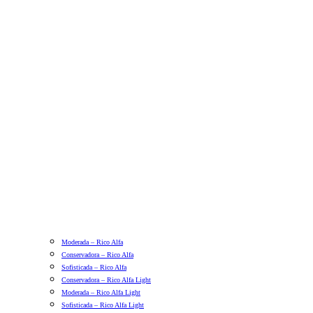
Moderada – Rico Alfa
Conservadora – Rico Alfa
Sofisticada – Rico Alfa
Conservadora – Rico Alfa Light
Moderada – Rico Alfa Light
Sofisticada – Rico Alfa Light