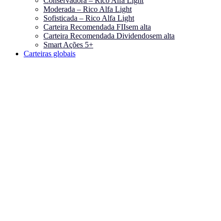
Conservadora – Rico Alfa Light
Moderada – Rico Alfa Light
Sofisticada – Rico Alfa Light
Carteira Recomendada FIIs
em alta
Carteira Recomendada Dividendos
em alta
Smart Ações 5+
Carteiras globais