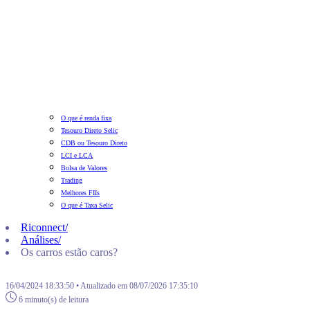
O que é renda fixa
Tesouro Direto Selic
CDB ou Tesouro Direto
LCI e LCA
Bolsa de Valores
Trading
Melhores FIIs
O que é Taxa Selic
Riconnect
/
Análises
/
Os carros estão caros?
16/04/2024 18:33:50 • Atualizado em 08/07/2026 17:35:10
6 minuto(s) de leitura