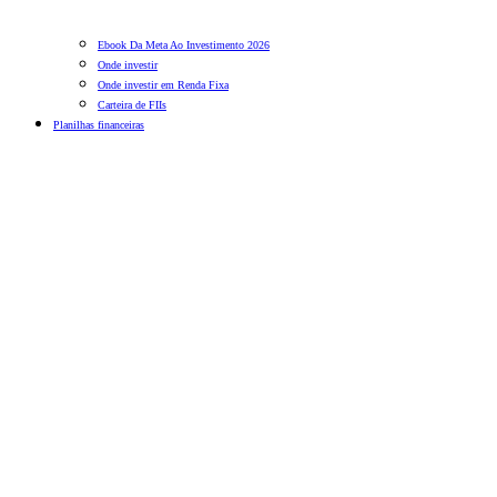
Ebook Da Meta Ao Investimento 2026
Onde investir
Onde investir em Renda Fixa
Carteira de FIIs
Planilhas financeiras