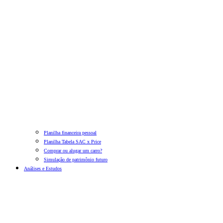
Planilha financeira pessoal
Planilha Tabela SAC x Price
Comprar ou alugar um carro?
Simulação de patrimônio futuro
Análises e Estudos