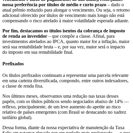
nossa preferência por títulos de médio e curto prazo
– dado o
atual prêmio reduzido para alongar o vencimento. Ou seja, o retorno
adicional oferecido por títulos de vencimento mais longo não está
compensando o risco atrelado à maior volatilidade esperada adiante.
Por fim, destacamos os títulos isentos da cobrança de imposto
de renda ao investidor
– que compõe a classe. Afinal, para
investimentos atrelados ao IPCA, quanto maior for a inflação, maior
será sua rentabilidade bruta – e, por sua vez, maior será o impacto
do imposto em sua rentabilidade final.
Prefixados
Os títulos prefixados continuam a representar uma parcela relevante
em uma carteira diversificada, compondo, entre outros indexadores,
a classe de renda fixa.
Nos últimos meses, observamos uma redução nas taxas desses
papéis, com os títulos públicos sendo negociados abaixo de 14% —
reflexo, principalmente, de um leve aumento do apetite ao risco
relativo de países emergentes (com Brasil se destacando no xadrez
tarifário global).
Dessa forma, diante da nossa expectativa de manutenção da Taxa
Selic em patamar elevado por um período mais prolongado — o que