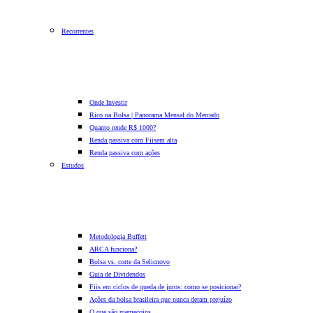
Recorrentes
Onde Investir
Rico na Bolsa | Panorama Mensal do Mercado
Quanto rende R$ 1000?
Renda passiva com Fiis
em alta
Renda passiva com ações
Estudos
Metodologia Buffett
ARCA funciona?
Bolsa vs. corte da Selic
novo
Guia de Dividendos
Fiis em ciclos de queda de juros: como se posicionar?
Ações da bolsa brasileira que nunca deram prejuízo
O que são memecoins