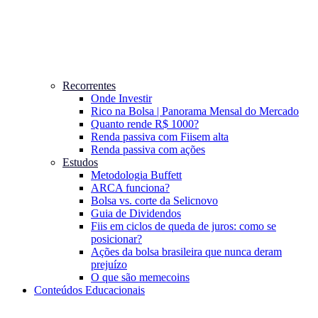
Recorrentes
Onde Investir
Rico na Bolsa | Panorama Mensal do Mercado
Quanto rende R$ 1000?
Renda passiva com Fiis
em alta
Renda passiva com ações
Estudos
Metodologia Buffett
ARCA funciona?
Bolsa vs. corte da Selic
novo
Guia de Dividendos
Fiis em ciclos de queda de juros: como se
posicionar?
Ações da bolsa brasileira que nunca deram
prejuízo
O que são memecoins
Conteúdos Educacionais