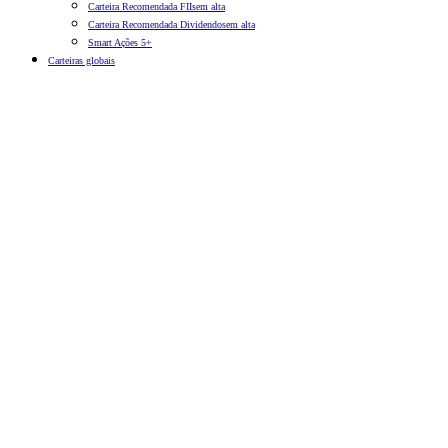
Carteira Recomendada FIIs
em alta
Carteira Recomendada Dividendos
em alta
Smart Ações 5+
Carteiras globais