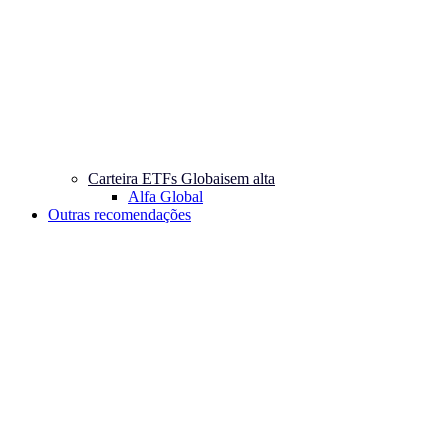
Carteira ETFs Globais
em alta
Alfa Global
Outras recomendações