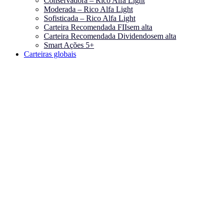
Conservadora – Rico Alfa Light
Moderada – Rico Alfa Light
Sofisticada – Rico Alfa Light
Carteira Recomendada FIIs
em alta
Carteira Recomendada Dividendos
em alta
Smart Ações 5+
Carteiras globais