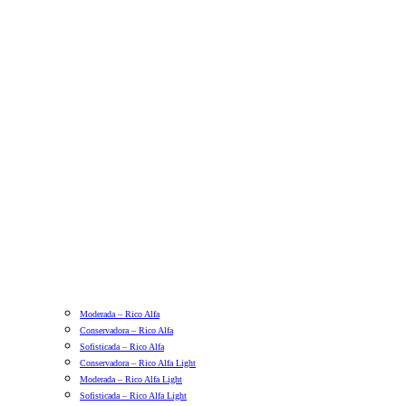
Moderada – Rico Alfa
Conservadora – Rico Alfa
Sofisticada – Rico Alfa
Conservadora – Rico Alfa Light
Moderada – Rico Alfa Light
Sofisticada – Rico Alfa Light