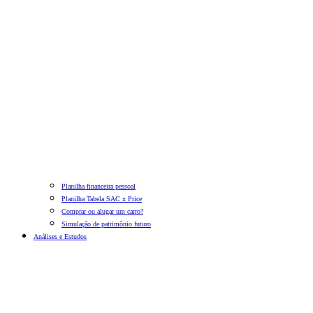
Planilha financeira pessoal
Planilha Tabela SAC x Price
Comprar ou alugar um carro?
Simulação de patrimônio futuro
Análises e Estudos