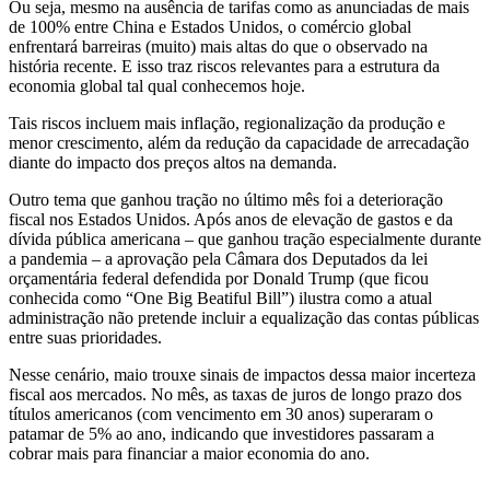
Ou seja, mesmo na ausência de tarifas como as anunciadas de mais
de 100% entre China e Estados Unidos, o comércio global
enfrentará barreiras (muito) mais altas do que o observado na
história recente. E isso traz riscos relevantes para a estrutura da
economia global tal qual conhecemos hoje.
Tais riscos incluem mais inflação, regionalização da produção e
menor crescimento, além da redução da capacidade de arrecadação
diante do impacto dos preços altos na demanda.
Outro tema que ganhou tração no último mês foi a deterioração
fiscal nos Estados Unidos. Após anos de elevação de gastos e da
dívida pública americana – que ganhou tração especialmente durante
a pandemia – a aprovação pela Câmara dos Deputados da lei
orçamentária federal defendida por Donald Trump (que ficou
conhecida como “One Big Beatiful Bill”) ilustra como a atual
administração não pretende incluir a equalização das contas públicas
entre suas prioridades.
Nesse cenário, maio trouxe sinais de impactos dessa maior incerteza
fiscal aos mercados. No mês, as taxas de juros de longo prazo dos
títulos americanos (com vencimento em 30 anos) superaram o
patamar de 5% ao ano, indicando que investidores passaram a
cobrar mais para financiar a maior economia do ano.