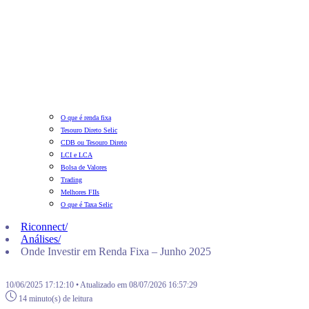
O que é renda fixa
Tesouro Direto Selic
CDB ou Tesouro Direto
LCI e LCA
Bolsa de Valores
Trading
Melhores FIIs
O que é Taxa Selic
Riconnect
/
Análises
/
Onde Investir em Renda Fixa – Junho 2025
10/06/2025 17:12:10 • Atualizado em 08/07/2026 16:57:29
14 minuto(s) de leitura