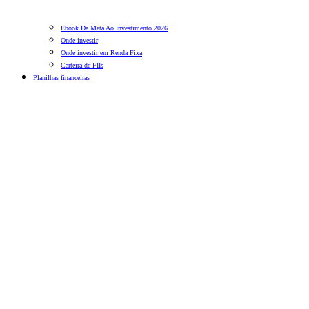
Ebook Da Meta Ao Investimento 2026
Onde investir
Onde investir em Renda Fixa
Carteira de FIIs
Planilhas financeiras