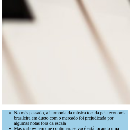
No mês passado, a harmonia da música tocada pela economia
brasileira em dueto com o mercado foi prejudicada por
algumas notas fora da escala
Mas o show tem que continuar: se você está tocando uma