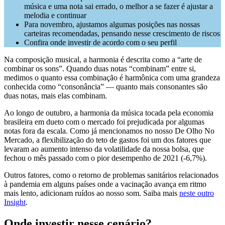
música e uma nota sai errado, o melhor a se fazer é ajustar a
melodia e continuar
Para novembro, ajustamos algumas posições nas nossas
carteiras recomendadas, pensando nesse crescimento de riscos
Confira onde investir de acordo com o seu perfil
Na composição musical, a harmonia é descrita como a “arte de
combinar os sons”. Quando duas notas “combinam” entre si,
medimos o quanto essa combinação é harmônica com uma grandeza
conhecida como “consonância” — quanto mais consonantes são
duas notas, mais elas combinam.
Ao longo de outubro, a harmonia da música tocada pela economia
brasileira em dueto com o mercado foi prejudicada por algumas
notas fora da escala. Como já mencionamos no nosso De Olho No
Mercado, a flexibilização do teto de gastos foi um dos fatores que
levaram ao aumento intenso da volatilidade da nossa bolsa, que
fechou o mês passado com o pior desempenho de 2021 (-6,7%).
Outros fatores, como o retorno de problemas sanitários relacionados
à pandemia em alguns países onde a vacinação avança em ritmo
mais lento, adicionam ruídos ao nosso som. Saiba mais
neste outro
Insight
.
Onde investir nesse cenário?