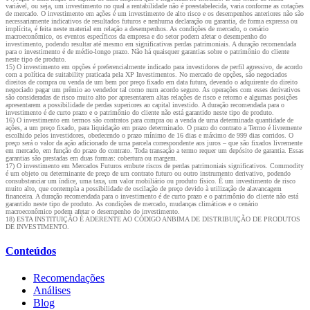
variável, ou seja, um investimento no qual a rentabilidade não é preestabelecida, varia conforme as cotações
de mercado. O investimento em ações é um investimento de alto risco e os desempenhos anteriores não são
necessariamente indicativos de resultados futuros e nenhuma declaração ou garantia, de forma expressa ou
implícita, é feita neste material em relação a desempenhos. As condições de mercado, o cenário
macroeconômico, os eventos específicos da empresa e do setor podem afetar o desempenho do
investimento, podendo resultar até mesmo em significativas perdas patrimoniais. A duração recomendada
para o investimento é de médio-longo prazo. Não há quaisquer garantias sobre o patrimônio do cliente
neste tipo de produto.
15) O investimento em opções é preferencialmente indicado para investidores de perfil agressivo, de acordo
com a política de suitability praticada pela XP Investimentos. No mercado de opções, são negociados
direitos de compra ou venda de um bem por preço fixado em data futura, devendo o adquirente do direito
negociado pagar um prêmio ao vendedor tal como num acordo seguro. As operações com esses derivativos
são consideradas de risco muito alto por apresentarem altas relações de risco e retorno e algumas posições
apresentarem a possibilidade de perdas superiores ao capital investido. A duração recomendada para o
investimento é de curto prazo e o patrimônio do cliente não está garantido neste tipo de produto.
16) O investimento em termos são contratos para compra ou a venda de uma determinada quantidade de
ações, a um preço fixado, para liquidação em prazo determinado. O prazo do contrato a Termo é livremente
escolhido pelos investidores, obedecendo o prazo mínimo de 16 dias e máximo de 999 dias corridos. O
preço será o valor da ação adicionado de uma parcela correspondente aos juros – que são fixados livremente
em mercado, em função do prazo do contrato. Toda transação a termo requer um depósito de garantia. Essas
garantias são prestadas em duas formas: cobertura ou margem.
17) O investimento em Mercados Futuros embute riscos de perdas patrimoniais significativos. Commodity
é um objeto ou determinante de preço de um contrato futuro ou outro instrumento derivativo, podendo
consubstanciar um índice, uma taxa, um valor mobiliário ou produto físico. É um investimento de risco
muito alto, que contempla a possibilidade de oscilação de preço devido à utilização de alavancagem
financeira. A duração recomendada para o investimento é de curto prazo e o patrimônio do cliente não está
garantido neste tipo de produto. As condições de mercado, mudanças climáticas e o cenário
macroeconômico podem afetar o desempenho do investimento.
18) ESTA INSTITUIÇÃO É ADERENTE AO CÓDIGO ANBIMA DE DISTRIBUIÇÃO DE PRODUTOS
DE INVESTIMENTO.
Conteúdos
Recomendações
Análises
Blog