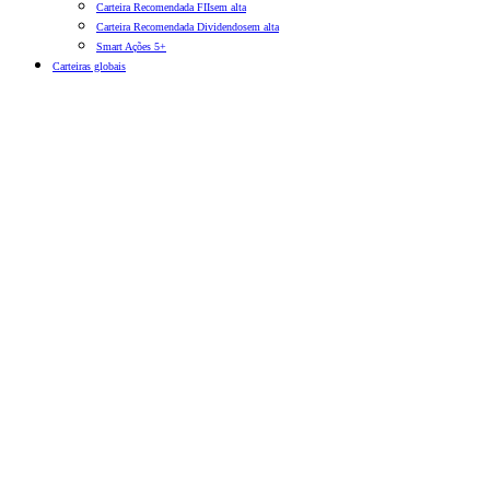
Carteira Recomendada FIIs
em alta
Carteira Recomendada Dividendos
em alta
Smart Ações 5+
Carteiras globais