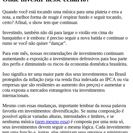
Quando você está tocando uma música para uma plateia e erra a
nota, a melhor forma de reagir é respirar fundo e seguir tocando,
certo? Afinal, o show tem que continuar.
Investindo, também não dá para largar o violão em cima do
banquinho e ir embora: é preciso seguir a nova batida e continuar o
rumo se você não quiser “dançar”.
Para este mês, nossas recomendações de investimento continuam
aumentando a exposição a investimentos defensivos para boa parte
dos perfis e diminuindo os riscos da economia doméstica brasileira.
Isso significa ter uma maior parte dos seus investimentos no Brasil
protegidos da inflação (seja via renda fixa indexada ao IPCA ou via
empresas que são resilientes ao aumento dos preços) e aumentar a
cota exposta a mercados estrangeiros via investimentos
internacionais.
Mesmo com essas mudanças, importante lembrar da nossa palavra
favorita em investimentos: diversificação. Se numa composição é
possível aplicar variadas alturas, intensidades e timbres, e se
nenhuma música (
nem mesmo essa
) é composta por uma nota só,
seus investimentos devem seguir a mesma lógica. Cada investimento
tem uma função e, juntas, elas otimizam seus retornos e minimizam