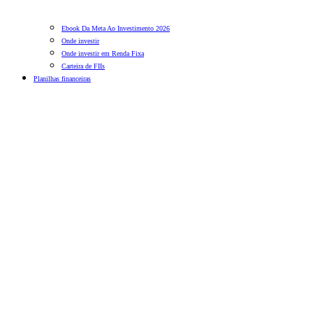
Ebook Da Meta Ao Investimento 2026
Onde investir
Onde investir em Renda Fixa
Carteira de FIIs
Planilhas financeiras