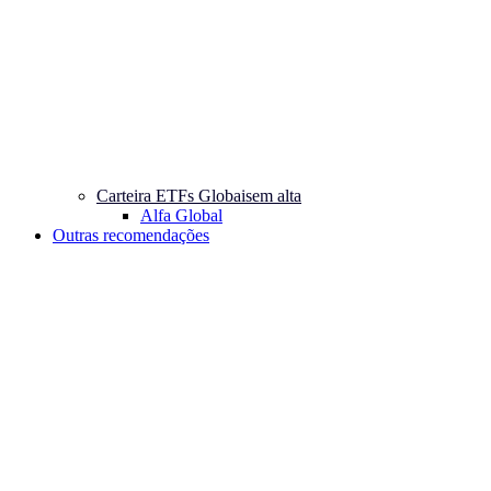
Carteira ETFs Globais
em alta
Alfa Global
Outras recomendações