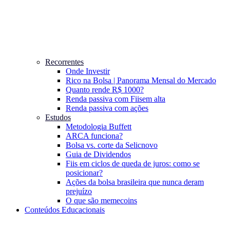
Recorrentes
Onde Investir
Rico na Bolsa | Panorama Mensal do Mercado
Quanto rende R$ 1000?
Renda passiva com Fiis
em alta
Renda passiva com ações
Estudos
Metodologia Buffett
ARCA funciona?
Bolsa vs. corte da Selic
novo
Guia de Dividendos
Fiis em ciclos de queda de juros: como se
posicionar?
Ações da bolsa brasileira que nunca deram
prejuízo
O que são memecoins
Conteúdos Educacionais