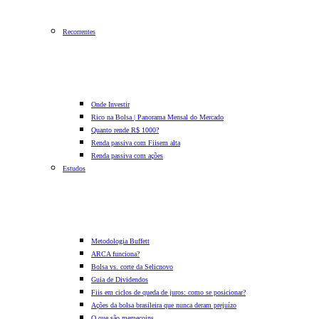
Recorrentes
Onde Investir
Rico na Bolsa | Panorama Mensal do Mercado
Quanto rende R$ 1000?
Renda passiva com Fiis
em alta
Renda passiva com ações
Estudos
Metodologia Buffett
ARCA funciona?
Bolsa vs. corte da Selic
novo
Guia de Dividendos
Fiis em ciclos de queda de juros: como se posicionar?
Ações da bolsa brasileira que nunca deram prejuízo
O que são memecoins