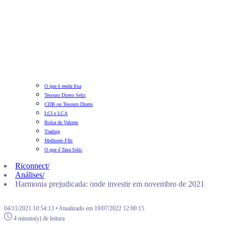
O que é renda fixa
Tesouro Direto Selic
CDB ou Tesouro Direto
LCI e LCA
Bolsa de Valores
Trading
Melhores FIIs
O que é Taxa Selic
Riconnect
/
Análises
/
Harmonia prejudicada: onde investir em novembro de 2021
04/11/2021 10:54:13 • Atualizado em 19/07/2022 12:00:15
4 minuto(s) de leitura