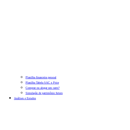
Planilha financeira pessoal
Planilha Tabela SAC x Price
Comprar ou alugar um carro?
Simulação de patrimônio futuro
Análises e Estudos