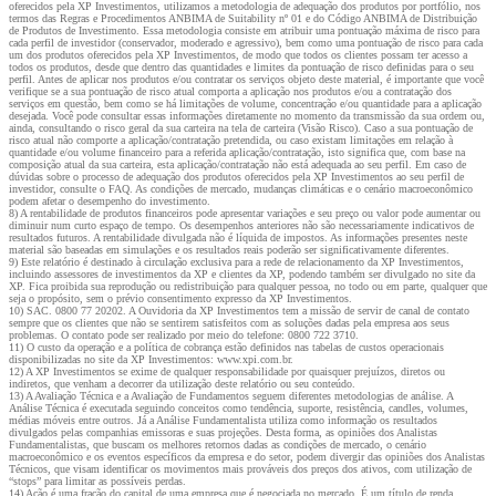
oferecidos pela XP Investimentos, utilizamos a metodologia de adequação dos produtos por portfólio, nos
termos das Regras e Procedimentos ANBIMA de Suitability nº 01 e do Código ANBIMA de Distribuição
de Produtos de Investimento. Essa metodologia consiste em atribuir uma pontuação máxima de risco para
cada perfil de investidor (conservador, moderado e agressivo), bem como uma pontuação de risco para cada
um dos produtos oferecidos pela XP Investimentos, de modo que todos os clientes possam ter acesso a
todos os produtos, desde que dentro das quantidades e limites da pontuação de risco definidas para o seu
perfil. Antes de aplicar nos produtos e/ou contratar os serviços objeto deste material, é importante que você
verifique se a sua pontuação de risco atual comporta a aplicação nos produtos e/ou a contratação dos
serviços em questão, bem como se há limitações de volume, concentração e/ou quantidade para a aplicação
desejada. Você pode consultar essas informações diretamente no momento da transmissão da sua ordem ou,
ainda, consultando o risco geral da sua carteira na tela de carteira (Visão Risco). Caso a sua pontuação de
risco atual não comporte a aplicação/contratação pretendida, ou caso existam limitações em relação à
quantidade e/ou volume financeiro para a referida aplicação/contratação, isto significa que, com base na
composição atual da sua carteira, esta aplicação/contratação não está adequada ao seu perfil. Em caso de
dúvidas sobre o processo de adequação dos produtos oferecidos pela XP Investimentos ao seu perfil de
investidor, consulte o FAQ. As condições de mercado, mudanças climáticas e o cenário macroeconômico
podem afetar o desempenho do investimento.
8) A rentabilidade de produtos financeiros pode apresentar variações e seu preço ou valor pode aumentar ou
diminuir num curto espaço de tempo. Os desempenhos anteriores não são necessariamente indicativos de
resultados futuros. A rentabilidade divulgada não é líquida de impostos. As informações presentes neste
material são baseadas em simulações e os resultados reais poderão ser significativamente diferentes.
9) Este relatório é destinado à circulação exclusiva para a rede de relacionamento da XP Investimentos,
incluindo assessores de investimentos da XP e clientes da XP, podendo também ser divulgado no site da
XP. Fica proibida sua reprodução ou redistribuição para qualquer pessoa, no todo ou em parte, qualquer que
seja o propósito, sem o prévio consentimento expresso da XP Investimentos.
10) SAC. 0800 77 20202. A Ouvidoria da XP Investimentos tem a missão de servir de canal de contato
sempre que os clientes que não se sentirem satisfeitos com as soluções dadas pela empresa aos seus
problemas. O contato pode ser realizado por meio do telefone: 0800 722 3710.
11) O custo da operação e a política de cobrança estão definidos nas tabelas de custos operacionais
disponibilizadas no site da XP Investimentos: www.xpi.com.br.
12) A XP Investimentos se exime de qualquer responsabilidade por quaisquer prejuízos, diretos ou
indiretos, que venham a decorrer da utilização deste relatório ou seu conteúdo.
13) A Avaliação Técnica e a Avaliação de Fundamentos seguem diferentes metodologias de análise. A
Análise Técnica é executada seguindo conceitos como tendência, suporte, resistência, candles, volumes,
médias móveis entre outros. Já a Análise Fundamentalista utiliza como informação os resultados
divulgados pelas companhias emissoras e suas projeções. Desta forma, as opiniões dos Analistas
Fundamentalistas, que buscam os melhores retornos dadas as condições de mercado, o cenário
macroeconômico e os eventos específicos da empresa e do setor, podem divergir das opiniões dos Analistas
Técnicos, que visam identificar os movimentos mais prováveis dos preços dos ativos, com utilização de
“stops” para limitar as possíveis perdas.
14) Ação é uma fração do capital de uma empresa que é negociada no mercado. É um título de renda