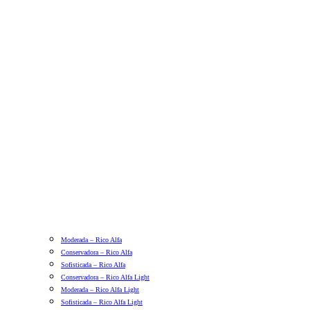
Moderada – Rico Alfa
Conservadora – Rico Alfa
Sofisticada – Rico Alfa
Conservadora – Rico Alfa Light
Moderada – Rico Alfa Light
Sofisticada – Rico Alfa Light