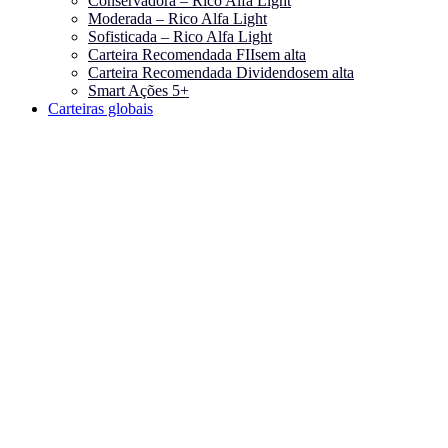
Conservadora – Rico Alfa Light
Moderada – Rico Alfa Light
Sofisticada – Rico Alfa Light
Carteira Recomendada FIIs
em alta
Carteira Recomendada Dividendos
em alta
Smart Ações 5+
Carteiras globais