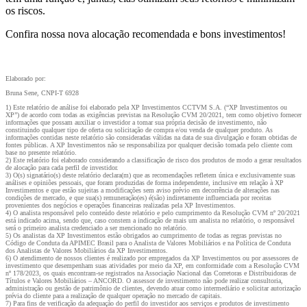
os riscos.
Confira nossa nova alocação recomendada e bons investimentos!
Elaborado por:
Bruna Sene, CNPI-T 6928
1) Este relatório de análise foi elaborado pela XP Investimentos CCTVM S.A. (“XP Investimentos ou
XP”) de acordo com todas as exigências previstas na Resolução CVM 20/2021, tem como objetivo fornecer
informações que possam auxiliar o investidor a tomar sua própria decisão de investimento, não
constituindo qualquer tipo de oferta ou solicitação de compra e/ou venda de qualquer produto. As
informações contidas neste relatório são consideradas válidas na data de sua divulgação e foram obtidas de
fontes públicas. A XP Investimentos não se responsabiliza por qualquer decisão tomada pelo cliente com
base no presente relatório.
2) Este relatório foi elaborado considerando a classificação de risco dos produtos de modo a gerar resultados
de alocação para cada perfil de investidor.
3) O(s) signatário(s) deste relatório declara(m) que as recomendações refletem única e exclusivamente suas
análises e opiniões pessoais, que foram produzidas de forma independente, inclusive em relação à XP
Investimentos e que estão sujeitas a modificações sem aviso prévio em decorrência de alterações nas
condições de mercado, e que sua(s) remuneração(es) é(são) indiretamente influenciada por receitas
provenientes dos negócios e operações financeiras realizadas pela XP Investimentos.
4) O analista responsável pelo conteúdo deste relatório e pelo cumprimento da Resolução CVM nº 20/2021
está indicado acima, sendo que, caso constem a indicação de mais um analista no relatório, o responsável
será o primeiro analista credenciado a ser mencionado no relatório.
5) Os analistas da XP Investimentos estão obrigados ao cumprimento de todas as regras previstas no
Código de Conduta da APIMEC Brasil para o Analista de Valores Mobiliários e na Política de Conduta
dos Analistas de Valores Mobiliários da XP Investimentos.
6) O atendimento de nossos clientes é realizado por empregados da XP Investimentos ou por assessores de
investimento que desempenham suas atividades por meio da XP, em conformidade com a Resolução CVM
nº 178/2023, os quais encontram-se registrados na Associação Nacional das Corretoras e Distribuidoras de
Títulos e Valores Mobiliários – ANCORD. O assessor de investimento não pode realizar consultoria,
administração ou gestão de patrimônio de clientes, devendo atuar como intermediário e solicitar autorização
prévia do cliente para a realização de qualquer operação no mercado de capitais.
7) Para fins de verificação da adequação do perfil do investidor aos serviços e produtos de investimento