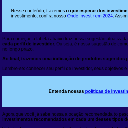
Nesse conteúdo, trazemos
o que esperar dos investim
investimento, confira nosso
Onde Investir em 2024
. Assim
Para começar, a tabela abaixo traz nossa sugestão atualizada
cada perfil de investidor.
Ou seja, é nossa sugestão de como 
no longo prazo.
Ao final, trazemos uma indicação de produtos sugeridos
p
Lembre-se: conhecer seu perfil de investidor, seus objetivos e
Entenda nossas
políticas de investi
Agora que você já sabe nossa alocação recomendada (o peso d
investimentos recomendados em cada um desses tipos de