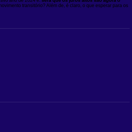
tivo ano de 2024 é:
será que os juros altos são agora o
imento transitório? Além de, é claro, o que esperar para os