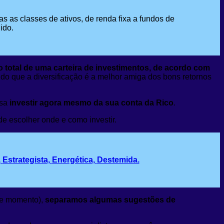
as as classes de ativos, de renda fixa a fundos de
ido.
 total de uma carteira de investimentos, de acordo com
do que a diversificação é a melhor amiga dos bons retornos
sa
investir agora mesmo da sua conta da Rico
.
de escolher onde e como investir.
,
Estrategista,
Energética,
Destemida.
sse momento),
separamos algumas sugestões de