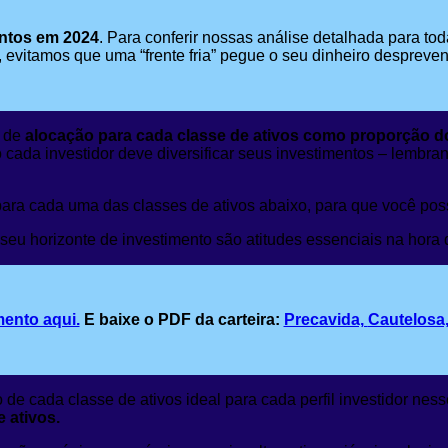
entos em 2024
. Para conferir nossas análise detalhada para tod
, evitamos que uma “frente fria” pegue o seu dinheiro despreven
 de
alocação para cada classe de ativos como proporção do
cada investidor deve diversificar seus investimentos – lembran
ara cada uma das classes de ativos abaixo, para que você pos
 seu horizonte de investimento são atitudes essenciais na hora 
mento aqui.
E baixe o PDF da carteira:
Precavida,
Cautelosa
e cada classe de ativos ideal para cada perfil investidor ne
 ativos.