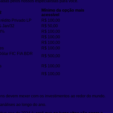
nadas pelos nossos especialistas para você.
Mínimo da opção mais
2
acessível
rédito Privado LP
R$ 100,00
% Jan/32
R$ 50,00
00%
R$ 100,00
M
R$ 100,00
R$ 100,00
es
R$ 100,00
Dólar FIC FIA BDR
R$ 500,00
s
R$ 100,00
R$ 100,00
ns devem mexer com os investimentos ao redor do mundo.
 análises ao longo do ano.