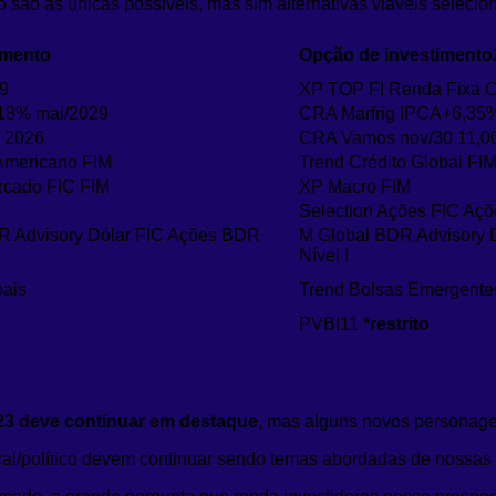
são as únicas possíveis, mas sim alternativas viáveis selecio
imento
Opção de investimento
29
XP TOP FI Renda Fixa C
,18% mai/2029
CRA Marfrig IPCA+6,35
o 2026
CRA Vamos nov/30 11,
 Americano FIM
Trend Crédito Global FI
ercado FIC FIM
XP Macro FIM
Selection Ações FIC Açõ
R Advisory Dólar FIC Ações BDR
M Global BDR Advisory 
Nível I
bais
Trend Bolsas Emergente
PVBI11
*restrito
023 deve continuar em destaque,
mas alguns novos personage
iscal/político devem continuar sendo temas abordadas de nossas