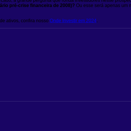
cado, a grande pergunta que ronda investidores nesse prospec
rio pré-crise financeira de 2008)?
Ou esse será apenas um mov
de ativos, confira nosso
Onde Investir em 2024
.