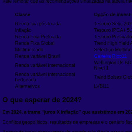
Vale lembrar que as recomendações sinalizadas na tabela não 
Classe
Opção de invest
Renda fixa pós-fixada
Tesouro Selic 20
Inflação
Tesouro IPCA+ 5
Renda Fixa Prefixada
Tesouro Prefixad
Renda Fixa Global
Trend High Yield
Multimercado
Selection Multim
Renda variável Brasil
Carteira Rico11
Wellington Us BD
Renda variável internacional
Nível 1
Renda variável internacional
Trend Bolsas Glo
hedgeada
Alternativos
LVBI11
O que esperar de 2024?
Em 2024, a trama “juros X inflação” que assistimos em 2
Conflitos geopolíticos, resultados de empresas e o cenário f