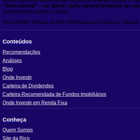
Apesar de todos esses temas de grande relevância para o mer
“novo normal” – ou, talvez, velho normal (voltando ao cená
investimentos nesse cenário?
Para conferir nossas análise detalhada para todas as classes 
Conteúdos
Recomendações
Análises
Blog
Onde Investir
Carteira de Dividendos
Carteira Recomendada de Fundos Imobiliários
Onde Investir em Renda Fixa
Conheça
Quem Somos
Site da Rico