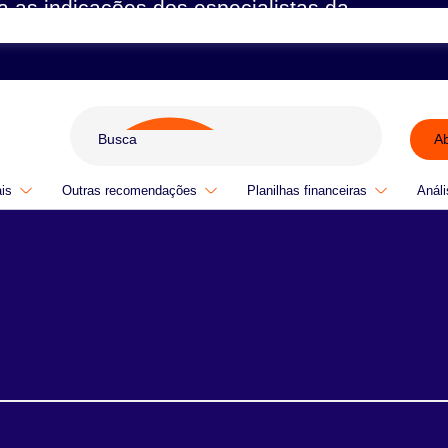
a as indicações dos especialistas da
A
ais
Outras recomendações
Planilhas financeiras
Análi