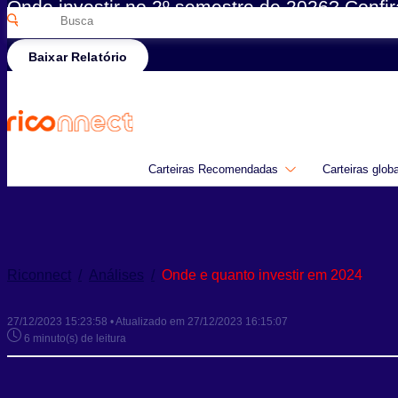
Onde investir no 2º semestre de 2026? Confir
Pesquisar
Rico
por:
Baixar Relatório
Carteiras Recomendadas
Carteiras glob
Riconnect
/
Análises
/
Onde e quanto investir em 2024
27/12/2023 15:23:58 • Atualizado em 27/12/2023 16:15:07
6 minuto(s) de leitura