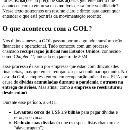
fortes oscilações no preço de suas ações. Quer entender o que
aconteceu com a empresa e os motivos dessa forte volatilidade?
Nesse texto trouxemos um resumo claro e direto para quem quer
entender o que está por trás da movimentação recente:
O que aconteceu com a GOL?
Nos últimos meses, a GOL passou por uma grande transformação
financeira e operacional. Tudo começou com um processo
chamado
recuperação judicial nos Estados Unidos
, conhecido
como
Chapter 11
, iniciado em janeiro de 2024.
Esse processo é usado por empresas que estão com dificuldades
financeiras, mas querem se reorganizar para continuar operando. No
caso da Gol, a empresa entrou em recuperação judicial nos EUA por
causa de
dívidas acumuladas durante a pandemia
e
atrasos na
entrega de aviões
. Mas afinal, como a
empresa se reestruturou
desde então?
Durante esse período, a GOL:
Levantou cerca de US$ 1,9 bilhão
para pagar dívidas e
reforçar o caixa;
Reduziu suas dívidas
(o que os especialistas chamam de
“alavancagem”);