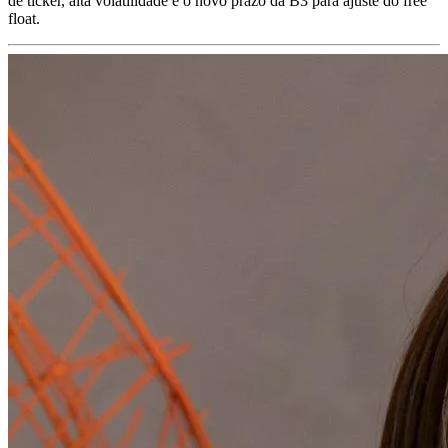
de ticker, alta volatilidade e o novo prazo da B3 para ajuste do free
float.