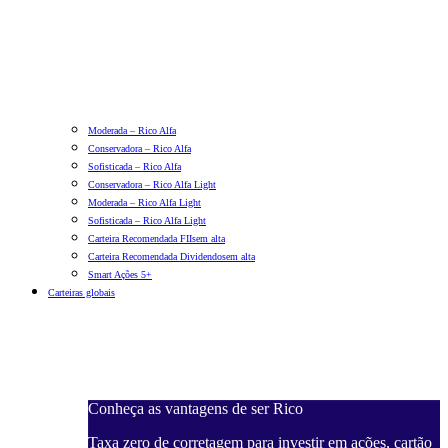
Moderada – Rico Alfa
Conservadora – Rico Alfa
Sofisticada – Rico Alfa
Conservadora – Rico Alfa Light
Moderada – Rico Alfa Light
Sofisticada – Rico Alfa Light
Carteira Recomendada FIIs
em alta
Carteira Recomendada Dividendos
em alta
Smart Ações 5+
Carteiras globais
Conheça as vantagens de ser Rico
Taxa zero de corretagem para investir em ações, cartão