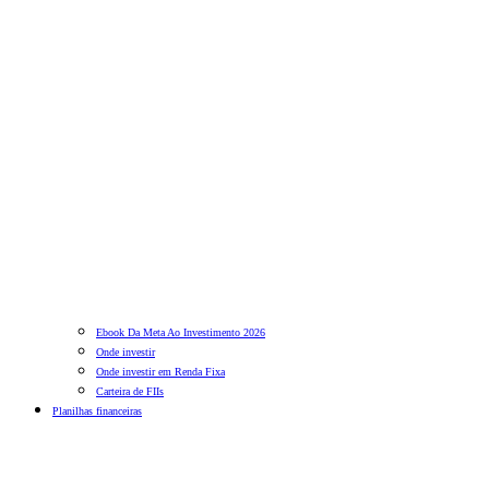
Ebook Da Meta Ao Investimento 2026
Onde investir
Onde investir em Renda Fixa
Carteira de FIIs
Planilhas financeiras