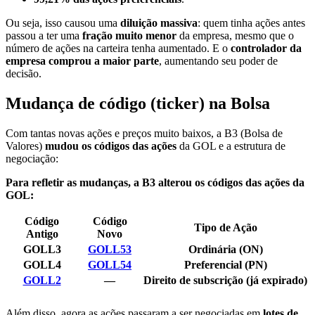
Ou seja, isso causou uma
diluição massiva
: quem tinha ações antes
passou a ter uma
fração muito menor
da empresa, mesmo que o
número de ações na carteira tenha aumentado. E o
controlador da
empresa comprou a maior parte
, aumentando seu poder de
decisão.
Mudança de código (ticker) na Bolsa
Com tantas novas ações e preços muito baixos, a B3 (Bolsa de
Valores)
mudou os códigos das ações
da GOL e a estrutura de
negociação:
Para refletir as mudanças, a B3 alterou os códigos das ações da
GOL:
Código
Código
Tipo de Ação
Antigo
Novo
GOLL3
GOLL53
Ordinária (ON)
GOLL4
GOLL54
Preferencial (PN)
GOLL2
—
Direito de subscrição (já expirado)
Além disso, agora as ações passaram a ser negociadas em
lotes de