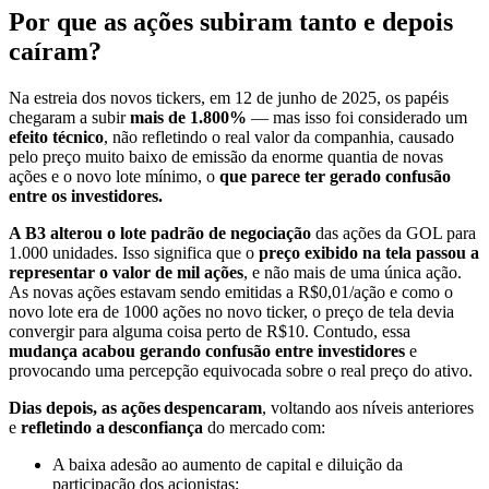
Por que as ações subiram tanto e depois
caíram?
Na estreia dos novos tickers, em 12 de junho de 2025, os papéis
chegaram a subir
mais de 1.800%
— mas isso foi considerado um
efeito técnico
, não refletindo o real valor da companhia, causado
pelo preço muito baixo de emissão da enorme quantia de novas
ações e o novo lote mínimo, o
que parece ter gerado confusão
entre os investidores.
A B3 alterou o lote padrão de negociação
das ações da GOL para
1.000 unidades. Isso significa que o
preço exibido na tela passou a
representar o valor de mil ações
, e não mais de uma única ação.
As novas ações estavam sendo emitidas a R$0,01/ação e como o
novo lote era de 1000 ações no novo ticker, o preço de tela devia
convergir para alguma coisa perto de R$10. Contudo, essa
mudança acabou gerando confusão entre investidores
e
provocando uma percepção equivocada sobre o real preço do ativo.
Dias depois, as ações
despencaram
, voltando aos níveis anteriores
e
refletindo a
desconfian
ç
a
do mercado com:
A baixa adesão ao aumento de capital e diluição da
participação dos acionistas;