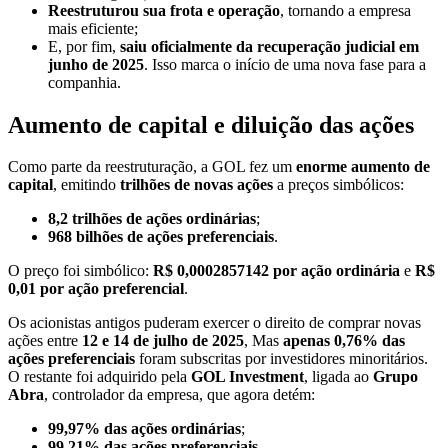
Reestruturou sua frota e operação
, tornando a empresa
mais eficiente;
E, por fim,
saiu oficialmente da recuperação judicial em
junho de 2025
. Isso marca o início de uma nova fase para a
companhia.
Aumento de capital e diluição das ações
Como parte da reestruturação, a GOL fez um
enorme aumento de
capital
, emitindo
trilhões de novas ações
a preços simbólicos:
8,2 trilhões de ações ordinárias
;
968 bilhões de ações preferenciais
.
O preço foi simbólico:
R$ 0,0002857142 por ação ordinária
e
R$
0,01 por ação preferencial
.
Os acionistas antigos puderam exercer o direito de comprar novas
ações entre
12 e 14 de julho de 2025
, Mas
apenas 0,76% das
ações preferenciais
foram subscritas por investidores minoritários.
O restante foi adquirido pela
GOL Investment
, ligada ao
Grupo
Abra
, controlador da empresa, que agora detém:
99,97% das ações ordinárias
;
99,21% das ações preferenciais
.