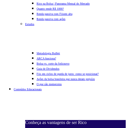
Rico na Bolsa | Panorama Mensal do Mercado
Quanto rende R$ 1000?
Renda passiva com Fiis
em alta
Renda passiva com ações
Estudos
Metodologia Buffett
ARCA funciona?
Bolsa vs. corte da Selic
novo
Guia de Dividendos
Fiis em ciclos de queda de juros: como se posicionar?
Ações da bolsa brasileira que nunca deram prejuízo
O que são memecoins
Conteúdos Educacionais
Conheça as vantagens de ser Rico