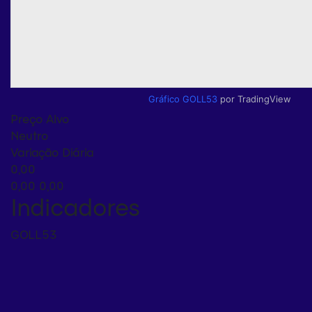
Gráfico GOLL53
por TradingView
Preço Alvo
Neutro
Variação Diária
0,00
0,00
0,00
Indicadores
GOLL53