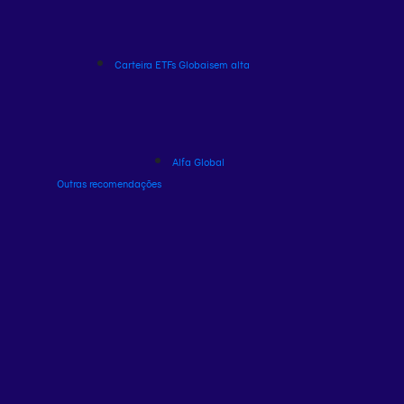
Carteira ETFs Globais
em alta
Alfa Global
Outras recomendações