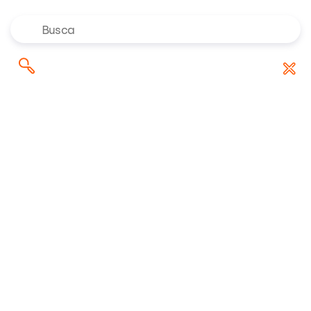
Onde investir em agosto de
Pesquisar
Baixar Relatório
2026? Confira as indicações dos
por:
especialistas da Rico
Riconnect
/
Análises
/
O medo da recessão e o preço do petróleo: o que fazer
com as ações do setor?
17/04/2025 14:47:49 • Atualizado em
05/05/2025 09:59:24
10 minuto(s) de leitura
O medo da