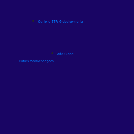
Carteira ETFs Globais
em alta
Alfa Global
Outras recomendações