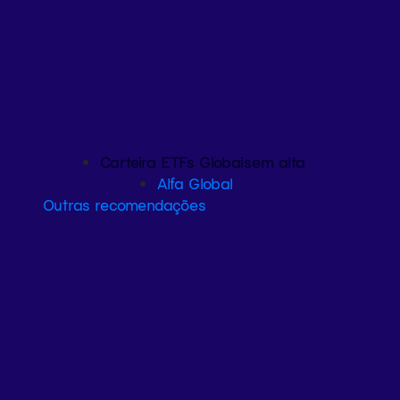
Carteira ETFs Globais
em alta
Alfa Global
Outras recomendações