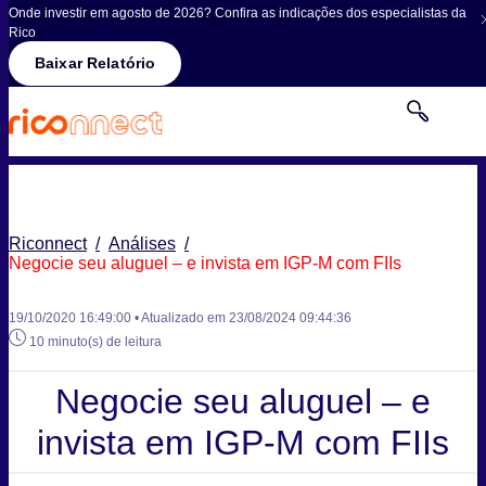
Onde investir em agosto de 2026? Confira as indicações dos especialistas da
Rico
Baixar Relatório
Riconnect
/
Análises
/
Negocie seu aluguel – e invista em IGP-M com FIIs
19/10/2020 16:49:00 • Atualizado em 23/08/2024 09:44:36
10 minuto(s) de leitura
Negocie seu aluguel – e
invista em IGP-M com FIIs