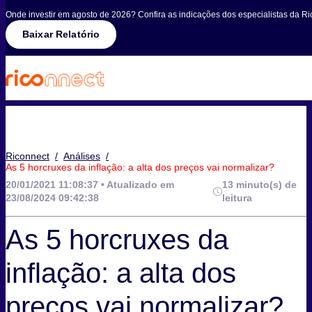
Onde investir em agosto de 2026? Confira as indicações dos especialistas da Ri
Baixar Relatório
Riconnect
/
Análises
/
As 5 horcruxes da inflação: a alta dos preços vai normalizar?
20/01/2021 11:08:37 • Atualizado em
13 minuto(s) de
23/08/2024 09:42:38
leitura
As 5 horcruxes da
inflação: a alta dos
preços vai normalizar?