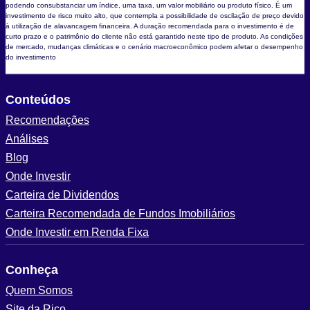
podendo consubstanciar um índice, uma taxa, um valor mobiliário ou produto físico. É um
investimento de risco muito alto, que contempla a possibilidade de oscilação de preço devido
à utilização de alavancagem financeira. A duração recomendada para o investimento é de
curto prazo e o patrimônio do cliente não está garantido neste tipo de produto. As condições
de mercado, mudanças climáticas e o cenário macroeconômico podem afetar o desempenho
do investimento
Conteúdos
Recomendações
Análises
Blog
Onde Investir
Carteira de Dividendos
Carteira Recomendada de Fundos Imobiliários
Onde Investir em Renda Fixa
Conheça
Quem Somos
Site da Rico