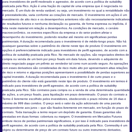
para investidores de perfil moderado e agressivo, de acordo com a política de suitability
praticada pela Rico. Ação é uma fração do capital de uma empresa que é negociada no
mercado. É um título de renda variável, ou seja, um investimento no qual a rentabilidade não
é preestabelecida, varia conforme as cotações de mercado. O investimento em ações é um
investimento de alto risco e os desempenhos anteriores não são necessariamente indicativos
de resultados futuros e nenhuma declaração ou garantia, de forma expressa ou implícita, é
feita neste material em relação a desempenhos. As condições de mercado, o cenário
macroeconômico, os eventos específicos da empresa e do setor podem afetar o
desempenho do investimento, podendo resultar até mesmo em significativas perdas
patrimoniais. A duração recomendada para o investimento é de médio-longo prazo. Não há
quaisquer garantias sobre o patrimônio do cliente neste tipo de produto O investimento em
opções é preferencialmente indicado para investidores de perfil agressivo, de acordo com a
política de suitability praticada pela Rico. No mercado de opções, são negociados direitos de
compra ou venda de um bem por preço fixado em data futura, devendo o adquirente do
direito negociado pagar um prêmio ao vendedor tal como num acordo seguro. As operações
com esses derivativos são consideradas de risco muito alto por apresentarem altas relações
de risco e retorno e algumas posições apresentarem a possibilidade de perdas superiores ao
capital investido. A duração recomendada para o investimento é de curto prazo e o
patrimônio do cliente não está garantido neste tipo de produto. O investimento em termos é
indicado para investidores de perfil agressivo, de acordo com a política de suitability
praticada pela Rico. São contratos para compra ou a venda de uma determinada quantidade
de ações, a um preço fixado, para liquidação em prazo determinado. O prazo do contrato a
Termo é livremente escolhido pelos investidores, obedecendo o prazo mínimo de 16 dias e
máximo de 999 dias corridos. O preço será o valor da ação adicionado de uma parcela
correspondente aos juros – que são fixados livremente em mercado, em função do prazo do
contrato. Toda transação a termo requer um depósito de garantia. Essas garantias são
prestadas em duas formas: cobertura ou margem. O investimento em Mercados Futuros
embute riscos de perdas patrimoniais significativos, e por isso é indicado para investidores de
perfil agressivo, de acordo com a política de suitability praticada pela Rico. Commodity é um
objeto ou determinante de preço de um contrato futuro ou outro instrumento derivativo,