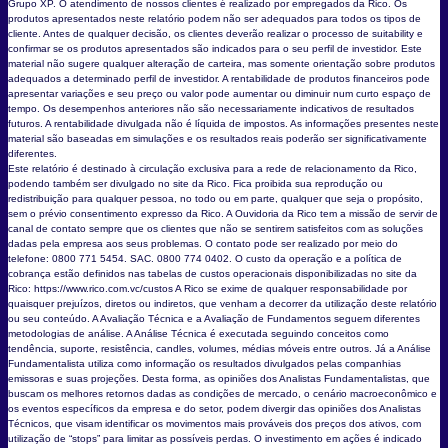
Grupo XP. O atendimento de nossos clientes é realizado por empregados da Rico. Os
produtos apresentados neste relatório podem não ser adequados para todos os tipos de
cliente. Antes de qualquer decisão, os clientes deverão realizar o processo de suitability e
confirmar se os produtos apresentados são indicados para o seu perfil de investidor. Este
material não sugere qualquer alteração de carteira, mas somente orientação sobre produtos
adequados a determinado perfil de investidor. A rentabilidade de produtos financeiros pode
apresentar variações e seu preço ou valor pode aumentar ou diminuir num curto espaço de
tempo. Os desempenhos anteriores não são necessariamente indicativos de resultados
futuros. A rentabilidade divulgada não é líquida de impostos. As informações presentes neste
material são baseadas em simulações e os resultados reais poderão ser significativamente
diferentes.
Este relatório é destinado à circulação exclusiva para a rede de relacionamento da Rico,
podendo também ser divulgado no site da Rico. Fica proibida sua reprodução ou
redistribuição para qualquer pessoa, no todo ou em parte, qualquer que seja o propósito,
sem o prévio consentimento expresso da Rico. A Ouvidoria da Rico tem a missão de servir de
canal de contato sempre que os clientes que não se sentirem satisfeitos com as soluções
dadas pela empresa aos seus problemas. O contato pode ser realizado por meio do
telefone: 0800 771 5454. SAC. 0800 774 0402. O custo da operação e a política de
cobrança estão definidos nas tabelas de custos operacionais disponibilizadas no site da
Rico: https://www.rico.com.vc/custos A Rico se exime de qualquer responsabilidade por
quaisquer prejuízos, diretos ou indiretos, que venham a decorrer da utilização deste relatório
ou seu conteúdo. A Avaliação Técnica e a Avaliação de Fundamentos seguem diferentes
metodologias de análise. A Análise Técnica é executada seguindo conceitos como
tendência, suporte, resistência, candles, volumes, médias móveis entre outros. Já a Análise
Fundamentalista utiliza como informação os resultados divulgados pelas companhias
emissoras e suas projeções. Desta forma, as opiniões dos Analistas Fundamentalistas, que
buscam os melhores retornos dadas as condições de mercado, o cenário macroeconômico e
os eventos específicos da empresa e do setor, podem divergir das opiniões dos Analistas
Técnicos, que visam identificar os movimentos mais prováveis dos preços dos ativos, com
utilização de “stops” para limitar as possíveis perdas. O investimento em ações é indicado