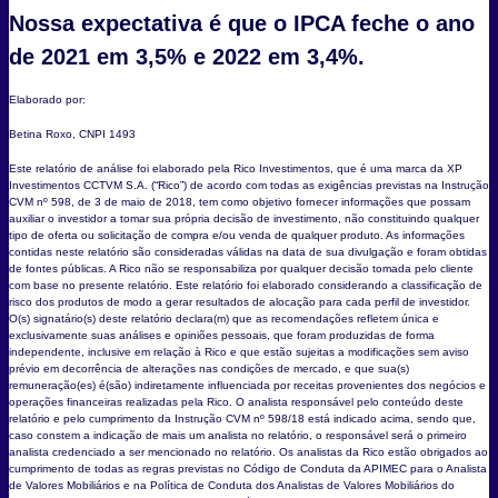
Nossa expectativa é que o IPCA feche o ano
de 2021 em 3,5% e 2022 em 3,4%.
Elaborado por:
Betina Roxo, CNPI 1493
Este relatório de análise foi elaborado pela Rico Investimentos, que é uma marca da XP
Investimentos CCTVM S.A. (“Rico”) de acordo com todas as exigências previstas na Instrução
CVM nº 598, de 3 de maio de 2018, tem como objetivo fornecer informações que possam
auxiliar o investidor a tomar sua própria decisão de investimento, não constituindo qualquer
tipo de oferta ou solicitação de compra e/ou venda de qualquer produto. As informações
contidas neste relatório são consideradas válidas na data de sua divulgação e foram obtidas
de fontes públicas. A Rico não se responsabiliza por qualquer decisão tomada pelo cliente
com base no presente relatório. Este relatório foi elaborado considerando a classificação de
risco dos produtos de modo a gerar resultados de alocação para cada perfil de investidor.
O(s) signatário(s) deste relatório declara(m) que as recomendações refletem única e
exclusivamente suas análises e opiniões pessoais, que foram produzidas de forma
independente, inclusive em relação à Rico e que estão sujeitas a modificações sem aviso
prévio em decorrência de alterações nas condições de mercado, e que sua(s)
remuneração(es) é(são) indiretamente influenciada por receitas provenientes dos negócios e
operações financeiras realizadas pela Rico. O analista responsável pelo conteúdo deste
relatório e pelo cumprimento da Instrução CVM nº 598/18 está indicado acima, sendo que,
caso constem a indicação de mais um analista no relatório, o responsável será o primeiro
analista credenciado a ser mencionado no relatório. Os analistas da Rico estão obrigados ao
cumprimento de todas as regras previstas no Código de Conduta da APIMEC para o Analista
de Valores Mobiliários e na Política de Conduta dos Analistas de Valores Mobiliários do