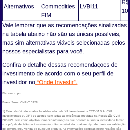
R$
Alternativos
Commodities
LVBI11
10
FIM
Vale lembrar que as recomendações sinalizadas
na tabela abaixo não são as únicas possíveis,
mas sim alternativas viáveis selecionadas pelos
nossos especialistas para você.
Confira o detalhe dessas recomendações de
investimento de acordo com o seu perfil de
investidor no
“Onde Investir”.
Elaborado por:
Bruna Sene, CNPI-T 6928
1) Este relatório de análise foi elaborado pela XP Investimentos CCTVM S.A. (“XP
Investimentos ou XP”) de acordo com todas as exigências previstas na Resolução CVM
20/2021, tem como objetivo fornecer informações que possam auxiliar o investidor a tomar
sua própria decisão de investimento, não constituindo qualquer tipo de oferta ou solicitação
de compra e/ou venda de qualquer produto. As informações contidas neste relatório são