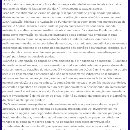
11) O custo da operação e a política de cobrança estão definidos nas tabelas de custos
operacionais disponibilizadas no site da XP Investimentos: www.xpi.com.br.
12) A XP Investimentos se exime de qualquer responsabilidade por quaisquer prejuízos,
diretos ou indiretos, que venham a decorrer da utilização deste relatório ou seu conteúdo.
13) A Avaliação Técnica e a Avaliação de Fundamentos seguem diferentes metodologias de
análise. A Análise Técnica é executada seguindo conceitos como tendência, suporte,
resistência, candles, volumes, médias móveis entre outros. Já a Análise Fundamentalista
utiliza como informação os resultados divulgados pelas companhias emissoras e suas
projeções. Desta forma, as opiniões dos Analistas Fundamentalistas, que buscam os
melhores retornos dadas as condições de mercado, o cenário macroeconômico e os eventos
específicos da empresa e do setor, podem divergir das opiniões dos Analistas Técnicos, que
visam identificar os movimentos mais prováveis dos preços dos ativos, com utilização de
“stops” para limitar as possíveis perdas.
14) Ação é uma fração do capital de uma empresa que é negociada no mercado. É um título
de renda variável, ou seja, um investimento no qual a rentabilidade não é preestabelecida,
varia conforme as cotações de mercado. O investimento em ações é um investimento de alto
risco e os desempenhos anteriores não são necessariamente indicativos de resultados
futuros e nenhuma declaração ou garantia, de forma expressa ou implícita, é feita neste
material em relação a desempenhos. As condições de mercado, o cenário macroeconômico,
os eventos específicos da empresa e do setor podem afetar o desempenho do investimento,
podendo resultar até mesmo em significativas perdas patrimoniais. A duração recomendada
para o investimento é de médio-longo prazo. Não há quaisquer garantias sobre o patrimônio
do cliente neste tipo de produto.
15) O investimento em opções é preferencialmente indicado para investidores de perfil
agressivo, de acordo com a política de suitability praticada pela XP Investimentos. No
mercado de opções, são negociados direitos de compra ou venda de um bem por preço
fixado em data futura, devendo o adquirente do direito negociado pagar um prêmio ao
vendedor tal como num acordo seguro. As operações com esses derivativos são
consideradas de risco muito alto por apresentarem altas relações de risco e retorno e