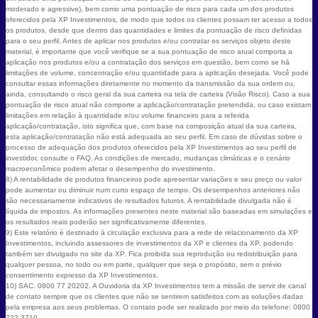
moderado e agressivo), bem como uma pontuação de risco para cada um dos produtos
oferecidos pela XP Investimentos, de modo que todos os clientes possam ter acesso a todos
os produtos, desde que dentro das quantidades e limites da pontuação de risco definidas
para o seu perfil. Antes de aplicar nos produtos e/ou contratar os serviços objeto deste
material, é importante que você verifique se a sua pontuação de risco atual comporta a
aplicação nos produtos e/ou a contratação dos serviços em questão, bem como se há
limitações de volume, concentração e/ou quantidade para a aplicação desejada. Você pode
consultar essas informações diretamente no momento da transmissão da sua ordem ou,
ainda, consultando o risco geral da sua carteira na tela de carteira (Visão Risco). Caso a sua
pontuação de risco atual não comporte a aplicação/contratação pretendida, ou caso existam
limitações em relação à quantidade e/ou volume financeiro para a referida
aplicação/contratação, isto significa que, com base na composição atual da sua carteira,
esta aplicação/contratação não está adequada ao seu perfil. Em caso de dúvidas sobre o
processo de adequação dos produtos oferecidos pela XP Investimentos ao seu perfil de
investidor, consulte o FAQ. As condições de mercado, mudanças climáticas e o cenário
macroeconômico podem afetar o desempenho do investimento.
8) A rentabilidade de produtos financeiros pode apresentar variações e seu preço ou valor
pode aumentar ou diminuir num curto espaço de tempo. Os desempenhos anteriores não
são necessariamente indicativos de resultados futuros. A rentabilidade divulgada não é
líquida de impostos. As informações presentes neste material são baseadas em simulações e
os resultados reais poderão ser significativamente diferentes.
9) Este relatório é destinado à circulação exclusiva para a rede de relacionamento da XP
Investimentos, incluindo assessores de investimentos da XP e clientes da XP, podendo
também ser divulgado no site da XP. Fica proibida sua reprodução ou redistribuição para
qualquer pessoa, no todo ou em parte, qualquer que seja o propósito, sem o prévio
consentimento expresso da XP Investimentos.
10) SAC. 0800 77 20202. A Ouvidoria da XP Investimentos tem a missão de servir de canal
de contato sempre que os clientes que não se sentirem satisfeitos com as soluções dadas
pela empresa aos seus problemas. O contato pode ser realizado por meio do telefone: 0800
722 3710.