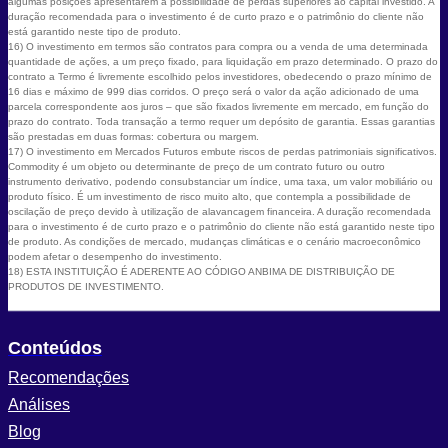
algumas posições apresentarem a possibilidade de perdas superiores ao capital investido. A
duração recomendada para o investimento é de curto prazo e o patrimônio do cliente não
está garantido neste tipo de produto.
16) O investimento em termos são contratos para compra ou a venda de uma determinada
quantidade de ações, a um preço fixado, para liquidação em prazo determinado. O prazo do
contrato a Termo é livremente escolhido pelos investidores, obedecendo o prazo mínimo de
16 dias e máximo de 999 dias corridos. O preço será o valor da ação adicionado de uma
parcela correspondente aos juros – que são fixados livremente em mercado, em função do
prazo do contrato. Toda transação a termo requer um depósito de garantia. Essas garantias
são prestadas em duas formas: cobertura ou margem.
17) O investimento em Mercados Futuros embute riscos de perdas patrimoniais significativos.
Commodity é um objeto ou determinante de preço de um contrato futuro ou outro
instrumento derivativo, podendo consubstanciar um índice, uma taxa, um valor mobiliário ou
produto físico. É um investimento de risco muito alto, que contempla a possibilidade de
oscilação de preço devido à utilização de alavancagem financeira. A duração recomendada
para o investimento é de curto prazo e o patrimônio do cliente não está garantido neste tipo
de produto. As condições de mercado, mudanças climáticas e o cenário macroeconômico
podem afetar o desempenho do investimento.
18) ESTA INSTITUIÇÃO É ADERENTE AO CÓDIGO ANBIMA DE DISTRIBUIÇÃO DE
PRODUTOS DE INVESTIMENTO.
Conteúdos
Recomendações
Análises
Blog