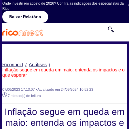
Onde investir em agosto de 2026? Confira as indicações dos especialistas da
Rico
Baixar Relatório
Riconnect
/
Análises
/
Inflação segue em queda em maio: entenda os impactos e o
que esperar
07/06/2023 17:13:07 • Atualizado em 24/09/2024 10:52:23
7 minuto(s) de leitura
Inflação segue em queda em
maio: entenda os impactos e