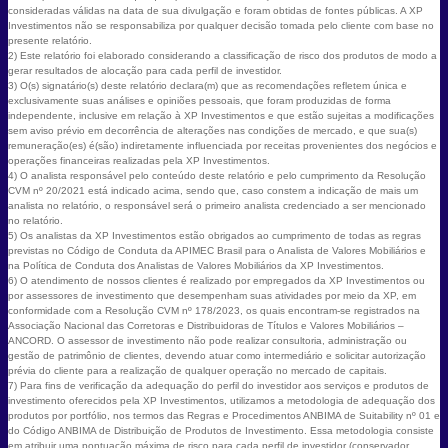
consideradas válidas na data de sua divulgação e foram obtidas de fontes públicas. A XP
Investimentos não se responsabiliza por qualquer decisão tomada pelo cliente com base no
presente relatório.
2) Este relatório foi elaborado considerando a classificação de risco dos produtos de modo a
gerar resultados de alocação para cada perfil de investidor.
3) O(s) signatário(s) deste relatório declara(m) que as recomendações refletem única e
exclusivamente suas análises e opiniões pessoais, que foram produzidas de forma
independente, inclusive em relação à XP Investimentos e que estão sujeitas a modificações
sem aviso prévio em decorrência de alterações nas condições de mercado, e que sua(s)
remuneração(es) é(são) indiretamente influenciada por receitas provenientes dos negócios e
operações financeiras realizadas pela XP Investimentos.
4) O analista responsável pelo conteúdo deste relatório e pelo cumprimento da Resolução
CVM nº 20/2021 está indicado acima, sendo que, caso constem a indicação de mais um
analista no relatório, o responsável será o primeiro analista credenciado a ser mencionado
no relatório.
5) Os analistas da XP Investimentos estão obrigados ao cumprimento de todas as regras
previstas no Código de Conduta da APIMEC Brasil para o Analista de Valores Mobiliários e
na Política de Conduta dos Analistas de Valores Mobiliários da XP Investimentos.
6) O atendimento de nossos clientes é realizado por empregados da XP Investimentos ou
por assessores de investimento que desempenham suas atividades por meio da XP, em
conformidade com a Resolução CVM nº 178/2023, os quais encontram-se registrados na
Associação Nacional das Corretoras e Distribuidoras de Títulos e Valores Mobiliários –
ANCORD. O assessor de investimento não pode realizar consultoria, administração ou
gestão de patrimônio de clientes, devendo atuar como intermediário e solicitar autorização
prévia do cliente para a realização de qualquer operação no mercado de capitais.
7) Para fins de verificação da adequação do perfil do investidor aos serviços e produtos de
investimento oferecidos pela XP Investimentos, utilizamos a metodologia de adequação dos
produtos por portfólio, nos termos das Regras e Procedimentos ANBIMA de Suitability nº 01 e
do Código ANBIMA de Distribuição de Produtos de Investimento. Essa metodologia consiste
em atribuir uma pontuação máxima de risco para cada perfil de investidor (conservador,