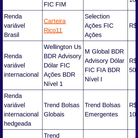
FIC FIM
Renda
Selection
Carteira
variável
Ações FIC
R$
Rico11
Brasil
Ações
Wellington Us
M Global BDR
Renda
BDR Advisory
Advisory Dólar
R$
variável
Dólar FIC
FIC FIA BDR
50
internacional
Ações BDR
Nível I
Nível 1
Renda
variável
Trend Bolsas
Trend Bolsas
R$
internacional
Globais
Emergentes
10
hedgeada
Trend