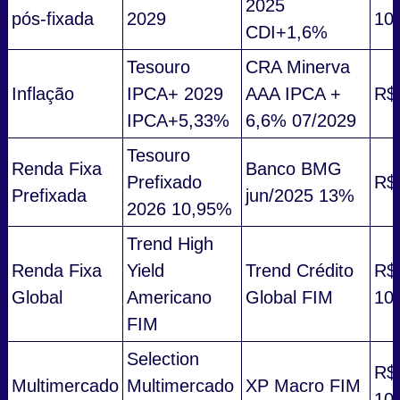
2025
pós-fixada
2029
10
CDI+1,6%
Tesouro
CRA Minerva
Inflação
IPCA+ 2029
AAA IPCA +
R$
IPCA+5,33%
6,6% 07/2029
Tesouro
Renda Fixa
Banco BMG
Prefixado
R$
Prefixada
jun/2025 13%
2026 10,95%
Trend High
Renda Fixa
Yield
Trend Crédito
R$
Global
Americano
Global FIM
10
FIM
Selection
R$
Multimercado
Multimercado
XP Macro FIM
10