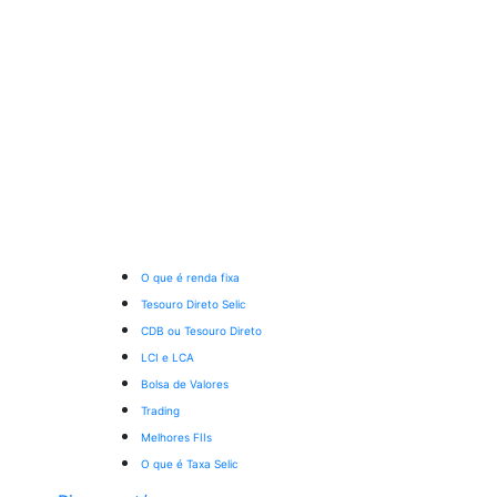
O que é renda fixa
Tesouro Direto Selic
CDB ou Tesouro Direto
LCI e LCA
Bolsa de Valores
Trading
Melhores FIIs
O que é Taxa Selic