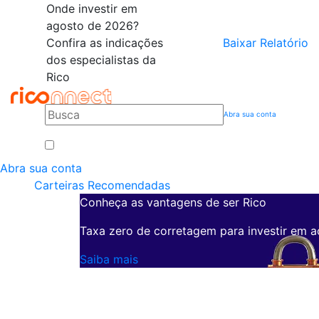
Onde investir em
agosto de 2026?
Confira as indicações
Baixar Relatório
dos especialistas da
Rico
Abra sua conta
Abra sua conta
Carteiras Recomendadas
Conheça as vantagens de ser Rico
Taxa zero de corretagem para investir em a
Saiba mais