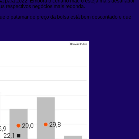
asa para 2022. Embora o cenário macro esteja mais desafiador,
s respectivos negócios mais redonda.
a que o patamar de preço da bolsa está bem descontado e que