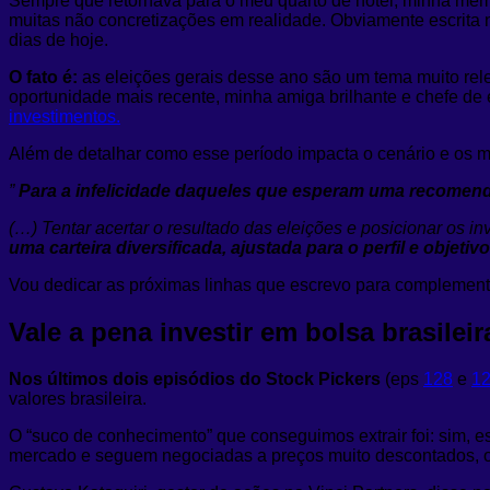
Sempre que retornava para o meu quarto de hotel, minha mem
muitas não concretizações em realidade. Obviamente escrita 
dias de hoje.
O fato é:
as eleições gerais desse ano são um tema muito rele
oportunidade mais recente, minha amiga brilhante e chefe d
investimentos.
Além de detalhar como esse período impacta o cenário e os m
”
Para a infelicidade daqueles que esperam uma recomendaç
(…) Tentar acertar o resultado das eleições e posicionar os 
uma carteira diversificada, ajustada para o perfil e objet
Vou dedicar as próximas linhas que escrevo para complementa
Vale a pena investir em bolsa brasileir
Nos últimos dois episódios do Stock Pickers
(eps
128
e
1
valores brasileira.
O “suco de conhecimento” que conseguimos extrair foi: sim, e
mercado e seguem negociadas a preços muito descontados, o in