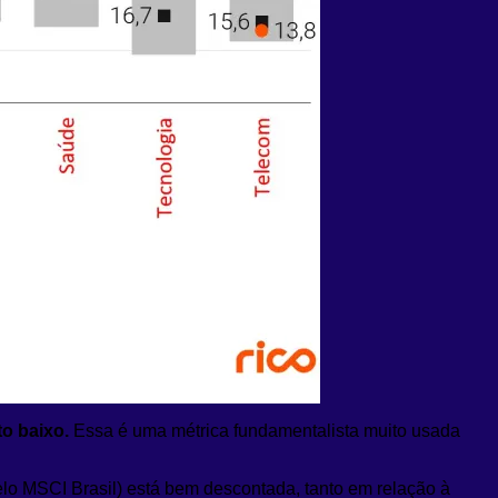
to baixo.
Essa é uma métrica fundamentalista muito usada
pelo MSCI Brasil) está bem descontada, tanto em relação à