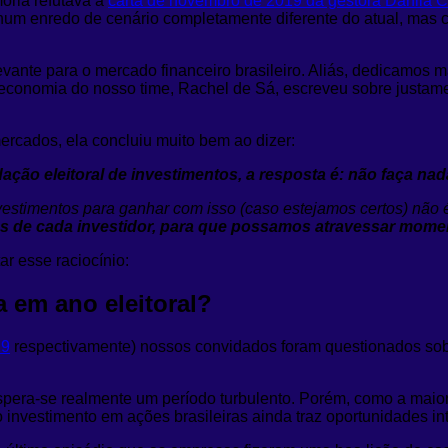
ória refutava a
carta de novembro de 2019 da gestora Dahlia C
num enredo de cenário completamente diferente do atual, mas 
vante para o mercado financeiro brasileiro. Aliás, dedicamos m
e economia do nosso time, Rachel de Sá, escreveu sobre justa
ercados, ela concluiu muito bem ao dizer:
ão eleitoral de investimentos, a resposta é: não faça nada
investimentos para ganhar com isso (caso estejamos certos) nã
ivos de cada investidor, para que possamos atravessar momen
r esse raciocínio:
a em ano eleitoral?
29
respectivamente) nossos convidados foram questionados sobre
spera-se realmente um período turbulento. Porém, como a maiori
vestimento em ações brasileiras ainda traz oportunidades inte