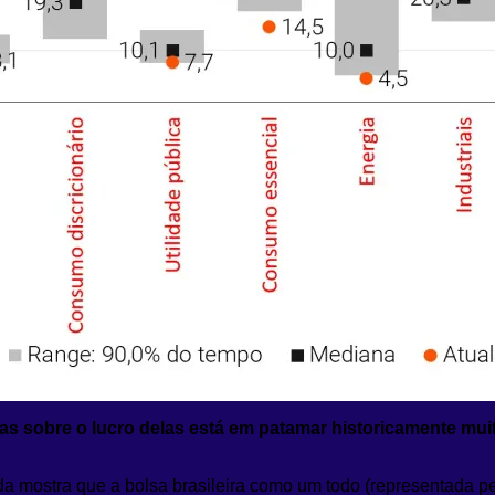
s sobre o lucro delas está em patamar historicamente mui
erda mostra que a bolsa brasileira como um todo (representada 