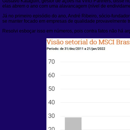
Gustavo Kataguiri, gestor de ações na Vinci Partners, disse 
elas abrem o ano com uma alavancagem (nível de endividame
Já no primeiro episódio do ano, André Ribeiro, sócio-fundado
se manter focado em empresas de qualidade provavelmente tr
Resolvi esboçar isso em números, pois contra fatos não há a