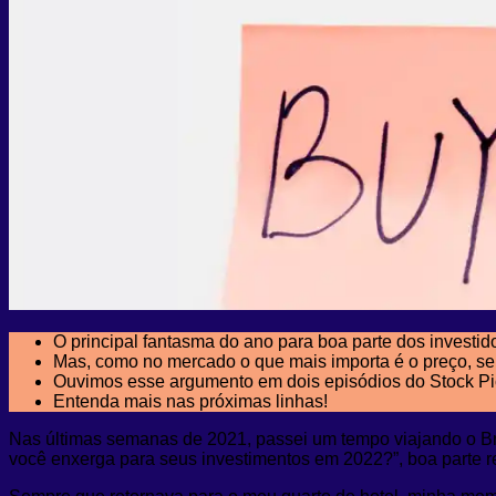
O principal fantasma do ano para boa parte dos investido
Mas, como no mercado o que mais importa é o preço, se 
Ouvimos esse argumento em dois episódios do Stock Pick
Entenda mais nas próximas linhas!
Nas últimas semanas de 2021, passei um tempo viajando o Bra
você enxerga para seus investimentos em 2022?”, boa parte