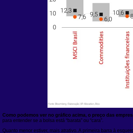
Como podemos ver no gráfico acima, o preço das empresa
para entender se a bolsa está “barata” ou “cara”.
Quanto menor estiver, mais atrativo. A primeira barra à esqu