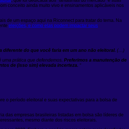
apital
, que foi dedicada aos “fantasmas do mercado” e suas
com conceito ainda muito vivo e ensinamentos aplicáveis nos
ais de um espaço aqui na Riconnect para tratar do tema. Na
mente
eleições, e como elas podem impactar seus
 diferente do que você faria em um ano não eleitoral.
(…)
o é uma prática que defendemos.
Preferimos a manutenção de
tos de (isso sim) elevada incerteza.
“
 o período eleitoral e suas expectativas para a bolsa de
a das empresas brasileiras listadas em bolsa são líderes de
ressantes, mesmo diante dos riscos eleitorais.