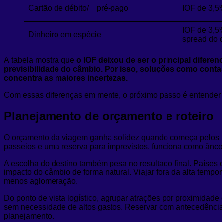
Cartão de débito/ pré-pago
IOF de 3,5
IOF de 3,5%
Dinheiro em espécie
spread do 
A tabela mostra que
o IOF deixou de ser o principal difere
previsibilidade do câmbio. Por isso, soluções como contas
concentra as maiores incertezas.
Com essas diferenças em mente, o próximo passo é entender co
Planejamento de orçamento e roteiro
O orçamento da viagem ganha solidez quando começa pelos it
passeios e uma reserva para imprevistos, funciona como âncor
A escolha do destino também pesa no resultado final. Países c
impacto do câmbio de forma natural. Viajar fora da alta tem
menos aglomeração.
Do ponto de vista logístico, agrupar atrações por proximidad
sem necessidade de altos gastos. Reservar com antecedência
planejamento.