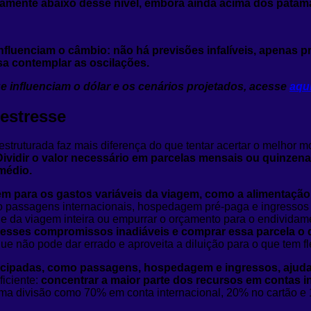
iramente abaixo desse nível, embora ainda acima dos patam
nfluenciam o câmbio: não há previsões infalíveis, apenas p
isa contemplar as oscilações.
e influenciam o dólar e os cenários projetados, acesse
aqui
estresse
 estruturada faz mais diferença do que tentar acertar o melhor
ividir o valor necessário em parcelas mensais ou quinzenai
médio.
em para os gastos variáveis da viagem, como a alimentação,
o passagens internacionais, hospedagem pré-paga e ingressos a
 da viagem inteira ou empurrar o orçamento para o endividamen
ir esses compromissos inadiáveis e comprar essa parcela o 
que não pode dar errado e aproveita a diluição para o que tem fl
ecipadas, como passagens, hospedagem e ingressos, ajuda 
iciente:
concentrar a maior parte dos recursos em contas in
a divisão como 70% em conta internacional, 20% no cartão e 