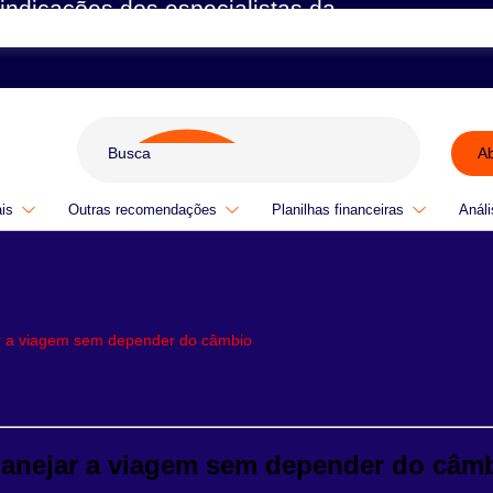
indicações dos especialistas da
A
ais
Outras recomendações
Planilhas financeiras
Análi
ar a viagem sem depender do câmbio
planejar a viagem sem depender do câm