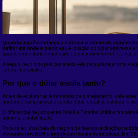
Quando alguém começa a esboçar o roteiro da viagem dos 
definir até onde o plano vai.
A cotação do dólar atravessa a 
quanto rende transformar parte do patrimônio em dólar, mas
A seguir, reunimos práticas acessíveis para planejar uma vi
contra imprevistos.
Por que o dólar oscila tanto?
Antes de explorar as ferramentas de planejamento, vale ente
querendo comprar real e vender dólar, o real se valoriza, e v
O diferencial de juros entre Brasil e Estados Unidos também é d
aumenta a volatilidade.
Para se ter uma ideia da magnitude dessas oscilações:
o dól
elevados nos EUA e incertezas fiscais domésticas. Em 2025