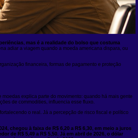
periências, mas é a realidade do bolso que costuma
 pena adiar a viagem quando a moeda americana dispara, ou
organização financeira, formas de pagamento e proteção
 de moedas explica parte do movimento: quando há mais gente
ações de commodities, influencia esse fluxo.
ortalecendo o real. Já a percepção de risco fiscal e político
024, chegou à faixa de R$ 6,20 a R$ 6,30, em meio a juros
or de R$ 5,49 a R$ 5,50. Já em abril de 2026, o dólar