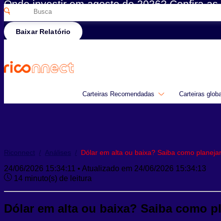
Onde investir em agosto de 2026? Confira as 
Pesquisar
Rico
por:
Baixar Relatório
Carteiras Recomendadas
Carteiras glob
Riconnect
/
Análises
/
Dólar em alta ou baixa? Saiba como planej
24/06/2026 15:34:11 • Atualizado em 24/06/2026 15:34:13
14 minuto(s) de leitura
Dólar em alta ou baixa? Saiba como 