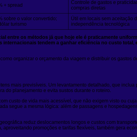
Controle de gastos e praticida
% + spread
compras diretas
 sobre o valor convertido;
Útil em locais sem aceitação d
dólar turismo
independência tecnológica
ncial entre os métodos já que hoje ele é praticamente unifo
 internacionais tendem a ganhar eficiência no custo total,
mo organizar o orçamento da viagem e distribuir os gastos de 
ens mais previsíveis. Um levantamento detalhado, que inclua 
a do planejamento e evita sustos durante o roteiro.
om custo de vida mais acessível, que não exigem visto ou cuja 
porada segue a mesma lógica: além de passagens e hospedagens 
e geográfica reduz deslocamentos longos e custos com transport
, aproveitando promoções e tarifas flexíveis, também gera ec