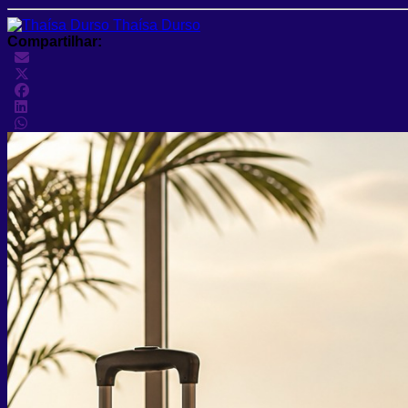
Thaísa Durso
Compartilhar: