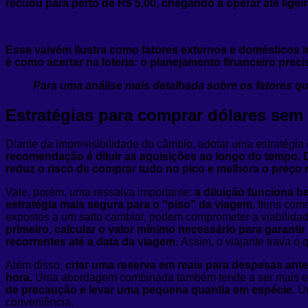
recuou para perto de R$ 5,00, chegando a operar até lige
Esse vaivém ilustra como fatores externos e domésticos i
é como acertar na loteria: o planejamento financeiro prec
Para uma análise mais detalhada sobre os fatores qu
Estratégias para comprar dólares sem 
Diante da imprevisibilidade do câmbio, adotar uma estratégia
recomendação é diluir as aquisições ao longo do tempo. D
reduz o risco de comprar tudo no pico e melhora o preço 
Vale, porém, uma ressalva importante:
a diluição funciona b
estratégia mais segura para o “piso” da viagem.
Itens com
expostos a um salto cambial, podem comprometer a viabilidade
primeiro, calcular o valor mínimo necessário para garant
recorrentes até a data da viagem.
Assim, o viajante trava o 
Além disso,
criar uma reserva em reais para despesas ant
hora.
Uma abordagem combinada também tende a ser mais ef
de precaução e levar uma pequena quantia em espécie.
Um
conveniência.