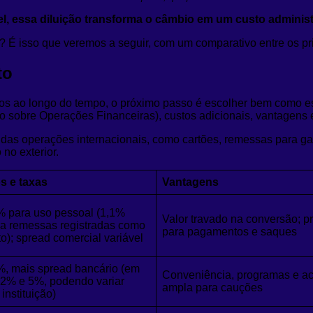
, essa diluição transforma o câmbio em um custo administr
? É isso que veremos a seguir, com um comparativo entre os pr
to
rsos ao longo do tempo, o próximo passo é escolher bem como es
o sobre Operações Financeiras), custos adicionais, vantagens 
e das operações internacionais, como cartões, remessas para 
 no exterior.
os e taxas
Vantagens
% para uso pessoal (1,1%
Valor travado na conversão; p
a remessas registradas como
para pagamentos e saques
o); spread comercial variável
%, mais spread bancário (em
Conveniência, programas e ac
e 2% e 5%, podendo variar
ampla para cauções
 instituição)