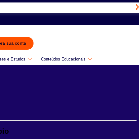
bra sua conta
ses e Estudos
Conteúdos Educacionais
bio