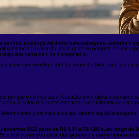
sonhos, a cabeça vai direto para paisagens, sabores e ex
rotina financeira e assusta. Muita gente se pergunta se vale a
 as respostas dependem de planejamento.
agem ao exterior sem depender do humor do dólar, com foco em 
nder por que o câmbio varia. A relação entre oferta e demanda
ice-versa. O saldo das contas externas, especialmente as export
eterminante: juros mais altos aqui atraem capital estrangeiro, f
ar encerrou 2023 perto de R$ 4,84 a R$ 4,85 e, ao longo de 2
, o real recuperou parte das perdas e o ano terminou ao red