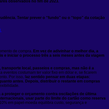
ares observados no fim de 2023.
rudência. Tentar prever o “fundo” ou o “topo” da cotação
.
 momento de compra.
Em vez de adivinhar o melhor dia, a
s e iniciar o processo três a seis meses antes da viagem
 transporte local, passeios e compras, mas não é a
 eventos costumam ter valor fixo em dólar e, se ficarem
to. Por isso, f
az sentido pensar em duas etapas:
quanto antes. Depois, distribuir o restante em compras
exibilidade.
a proteger o orçamento contra oscilações de última
ternacionais, usar parte do limite do cartão como reserva
10% em papel‑moeda equilibra custo, segurança e