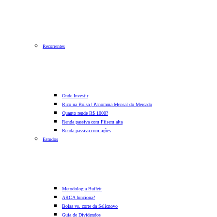
Recorrentes
Onde Investir
Rico na Bolsa | Panorama Mensal do Mercado
Quanto rende R$ 1000?
Renda passiva com Fiis
em alta
Renda passiva com ações
Estudos
Metodologia Buffett
ARCA funciona?
Bolsa vs. corte da Selic
novo
Guia de Dividendos