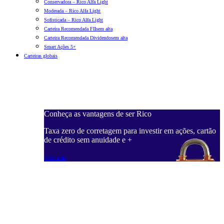
Conservadora – Rico Alfa Light
Moderada – Rico Alfa Light
Sofisticada – Rico Alfa Light
Carteira Recomendada FIIs
em alta
Carteira Recomendada Dividendos
em alta
Smart Ações 5+
Carteiras globais
Conheça as vantagens de ser Rico
C
ações, cartão
Taxa zero de corretagem para investir em ações, cartão
T
de crédito sem anuidade e +
d
Saiba mais
S