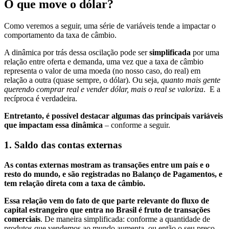
O que move o dólar?
Como veremos a seguir, uma série de variáveis tende a impactar o
comportamento da taxa de câmbio.
A dinâmica por trás dessa oscilação pode ser
simplificada
por uma
relação entre oferta e demanda, uma vez que a taxa de câmbio
representa o valor de uma moeda (no nosso caso, do real) em
relação a outra (quase sempre, o dólar). Ou seja,
quanto mais gente
querendo comprar real e vender dólar, mais o real se valoriza
. E a
recíproca é verdadeira.
Entretanto, é possível destacar algumas das principais variáveis
que impactam essa dinâmica
– conforme a seguir.
1. Saldo das contas externas
As contas externas mostram as transações entre um país e o
resto do mundo, e são registradas no Balanço de Pagamentos, e
tem relação direta com a taxa de câmbio.
Essa relação vem do fato de que parte relevante do fluxo de
capital estrangeiro que entra no Brasil é fruto de transações
comerciais
. De maneira simplificada: conforme a quantidade de
produtos que vendemos ao mundo aumenta, ou então o seu preço