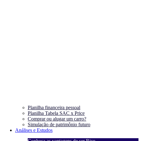
Planilha financeira pessoal
Planilha Tabela SAC x Price
Comprar ou alugar um carro?
Simulação de patrimônio futuro
Análises e Estudos
Conheça as vantagens de ser Rico
C