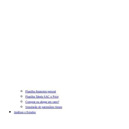
Planilha financeira pessoal
Planilha Tabela SAC x Price
Comprar ou alugar um carro?
Simulação de patrimônio futuro
Análises e Estudos