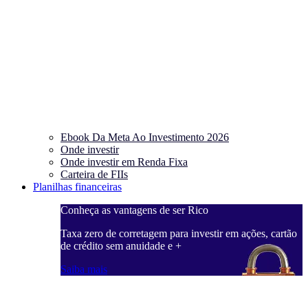
Ebook Da Meta Ao Investimento 2026
Onde investir
Onde investir em Renda Fixa
Carteira de FIIs
Planilhas financeiras
Conheça as vantagens de ser Rico
C
ações, cartão
Taxa zero de corretagem para investir em ações, cartão
T
de crédito sem anuidade e +
d
Saiba mais
S