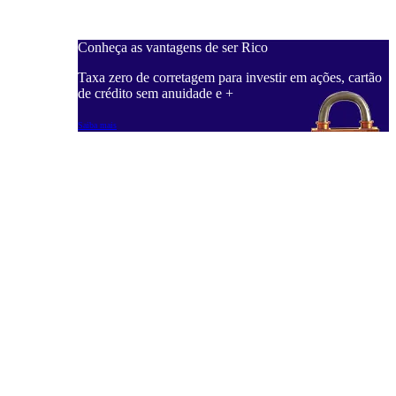
Conheça as vantagens de ser Rico
C
ações, cartão
Taxa zero de corretagem para investir em ações, cartão
T
de crédito sem anuidade e +
d
Saiba mais
S