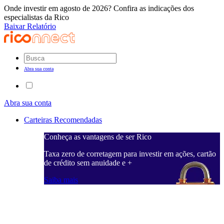
Onde investir em agosto de 2026? Confira as indicações dos
especialistas da Rico
Baixar Relatório
Abra sua conta
Abra sua conta
Carteiras Recomendadas
Conheça as vantagens de ser Rico
C
ações, cartão
Taxa zero de corretagem para investir em ações, cartão
T
de crédito sem anuidade e +
d
Saiba mais
S