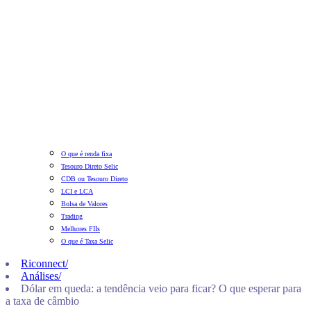
O que é renda fixa
Tesouro Direto Selic
CDB ou Tesouro Direto
LCI e LCA
Bolsa de Valores
Trading
Melhores FIIs
O que é Taxa Selic
Riconnect
/
Análises
/
Dólar em queda: a tendência veio para ficar? O que esperar para
a taxa de câmbio