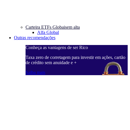
Carteira ETFs Globais
em alta
Alfa Global
Outras recomendações
Conheça as vantagens de ser Rico
C
ações, cartão
Taxa zero de corretagem para investir em ações, cartão
T
de crédito sem anuidade e +
d
Saiba mais
S