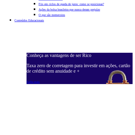
Fiis em ciclos de queda de juros: como se posicionar?
Ações da bolsa brasileira que nunca deram prejuízo
O que são memecoins
Conteúdos Educacionais
Conheça as vantagens de ser Rico
C
ações, cartão
Taxa zero de corretagem para investir em ações, cartão
T
de crédito sem anuidade e +
d
Saiba mais
S