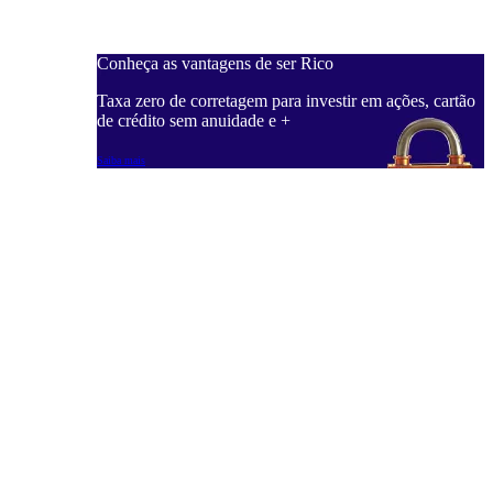
Conheça as vantagens de ser Rico
C
ações, cartão
Taxa zero de corretagem para investir em ações, cartão
T
de crédito sem anuidade e +
d
Saiba mais
S