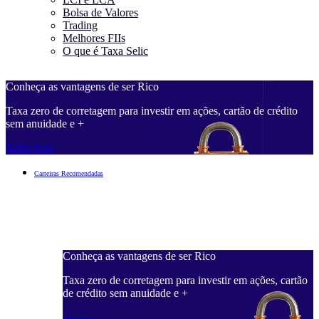
Bolsa de Valores
Trading
Melhores FIIs
O que é Taxa Selic
Conheça as vantagens de ser Rico
C
Taxa zero de corretagem para investir em ações, cartão de crédito
T
sem anuidade e +
s
Saiba mais
S
Carteiras Recomendadas
Conheça as vantagens de ser Rico
C
ações, cartão
Taxa zero de corretagem para investir em ações, cartão
T
de crédito sem anuidade e +
d
Saiba mais
S