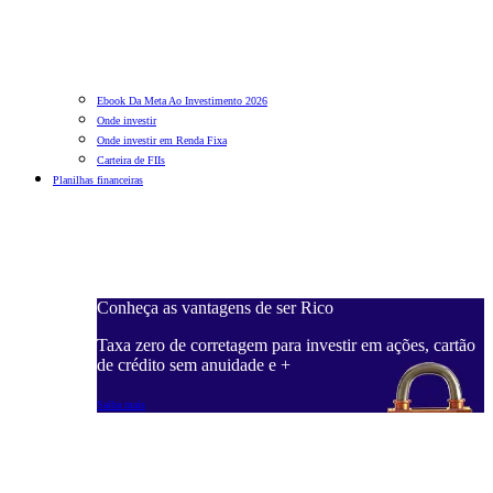
Ebook Da Meta Ao Investimento 2026
Onde investir
Onde investir em Renda Fixa
Carteira de FIIs
Planilhas financeiras
Conheça as vantagens de ser Rico
C
ações, cartão
Taxa zero de corretagem para investir em ações, cartão
T
de crédito sem anuidade e +
d
Saiba mais
S