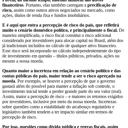
financeiros
. Portanto, elas também carregam a
precificação de
risco,
assim como outros ativos negociados no mercado, como
ações, títulos de renda fixa e fundos imobiliários.
E é aqui que entra a percepção de risco do país, que refletirá
muito o cenário doméstico político, e principalmente o fiscal.
De
maneira simplificada, o risco fiscal constitui o risco adicional
considerado por investidores para alocar capital no Brasil, além dos
já tradicionais incluídos no cálculo de qualquer ativo financeiro.
Esse risco será incorporado no cálculo independentemente do tipo
de investimento em questão – títulos públicos, privados, ações ou
mesmo a nossa moeda.
Quanto maior a incerteza em relação ao cenário político e das
contas públicas do país, maior tende a ser o risco apreçado na
moeda
. Por exemplo, se houver a percepção de que o governo
gastará além do possível para manter a inflação sob controle, o
investimento inicial tende a perder grande parte do seu valor (real).
Assim, maior a percepção de risco – e maiores os retornos exigidos
por investidores, inclusive por meio da nossa moeda. Incertezas
sobre questões como a estabilidade do arcabouço regulatório e
legislativo também tendem a ter impacto similar em termos de
percepção de risco.
Por isso, questões como dívida pública e regras fiscais, assim