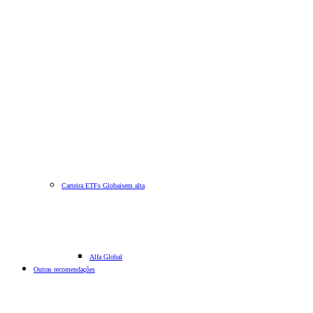
Carteira ETFs Globais
em alta
Alfa Global
Outras recomendações