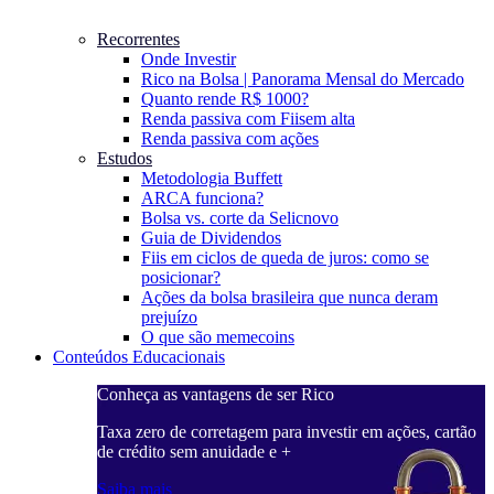
Recorrentes
Onde Investir
Rico na Bolsa | Panorama Mensal do Mercado
Quanto rende R$ 1000?
Renda passiva com Fiis
em alta
Renda passiva com ações
Estudos
Metodologia Buffett
ARCA funciona?
Bolsa vs. corte da Selic
novo
Guia de Dividendos
Fiis em ciclos de queda de juros: como se
posicionar?
Ações da bolsa brasileira que nunca deram
prejuízo
O que são memecoins
Conteúdos Educacionais
Conheça as vantagens de ser Rico
C
ações, cartão
Taxa zero de corretagem para investir em ações, cartão
T
de crédito sem anuidade e +
d
Saiba mais
S