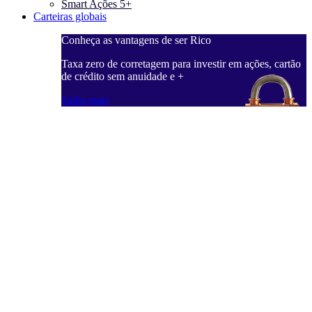
Smart Ações 5+
Carteiras globais
Conheça as vantagens de ser Rico
C
ações, cartão
Taxa zero de corretagem para investir em ações, cartão
T
de crédito sem anuidade e +
d
Saiba mais
S