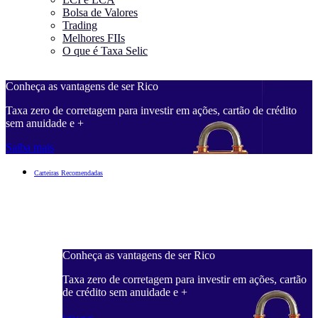
Bolsa de Valores
Trading
Melhores FIIs
O que é Taxa Selic
Conheça as vantagens de ser Rico
C
Taxa zero de corretagem para investir em ações, cartão de crédito
T
sem anuidade e +
s
Saiba mais
S
Carteiras Recomendadas
Conheça as vantagens de ser Rico
C
ações, cartão
Taxa zero de corretagem para investir em ações, cartão
T
de crédito sem anuidade e +
d
Saiba mais
S