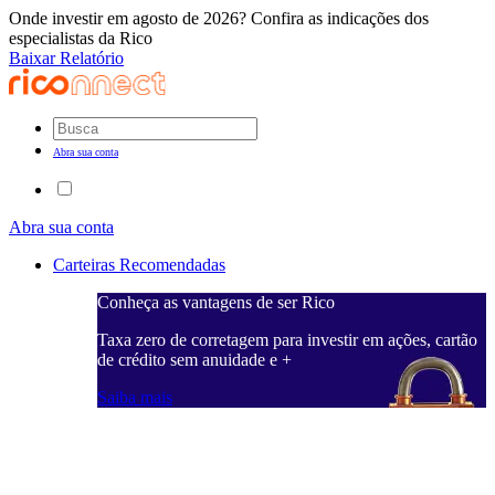
Onde investir em agosto de 2026? Confira as indicações dos
especialistas da Rico
Baixar Relatório
Abra sua conta
Abra sua conta
Carteiras Recomendadas
Conheça as vantagens de ser Rico
C
ações, cartão
Taxa zero de corretagem para investir em ações, cartão
T
de crédito sem anuidade e +
d
Saiba mais
S