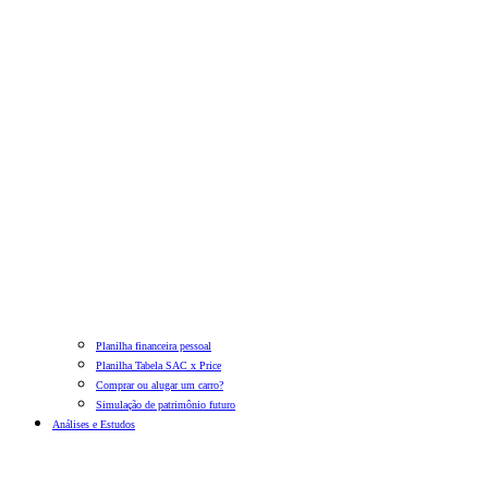
Planilha financeira pessoal
Planilha Tabela SAC x Price
Comprar ou alugar um carro?
Simulação de patrimônio futuro
Análises e Estudos