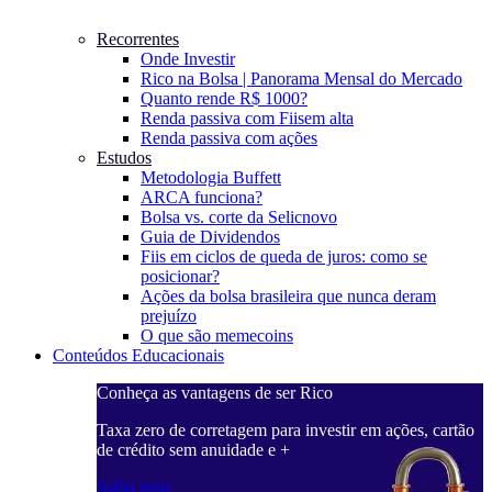
Recorrentes
Onde Investir
Rico na Bolsa | Panorama Mensal do Mercado
Quanto rende R$ 1000?
Renda passiva com Fiis
em alta
Renda passiva com ações
Estudos
Metodologia Buffett
ARCA funciona?
Bolsa vs. corte da Selic
novo
Guia de Dividendos
Fiis em ciclos de queda de juros: como se
posicionar?
Ações da bolsa brasileira que nunca deram
prejuízo
O que são memecoins
Conteúdos Educacionais
Conheça as vantagens de ser Rico
C
ações, cartão
Taxa zero de corretagem para investir em ações, cartão
T
de crédito sem anuidade e +
d
Saiba mais
S