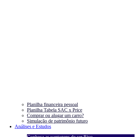
Planilha financeira pessoal
Planilha Tabela SAC x Price
Comprar ou alugar um carro?
Simulação de patrimônio futuro
Análises e Estudos
Conheça as vantagens de ser Rico
C