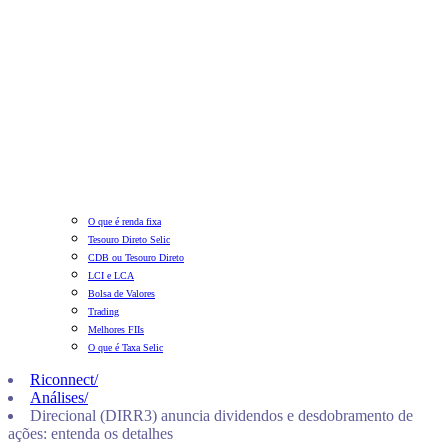
O que é renda fixa
Tesouro Direto Selic
CDB ou Tesouro Direto
LCI e LCA
Bolsa de Valores
Trading
Melhores FIIs
O que é Taxa Selic
Riconnect
/
Análises
/
Direcional (DIRR3) anuncia dividendos e desdobramento de
ações: entenda os detalhes