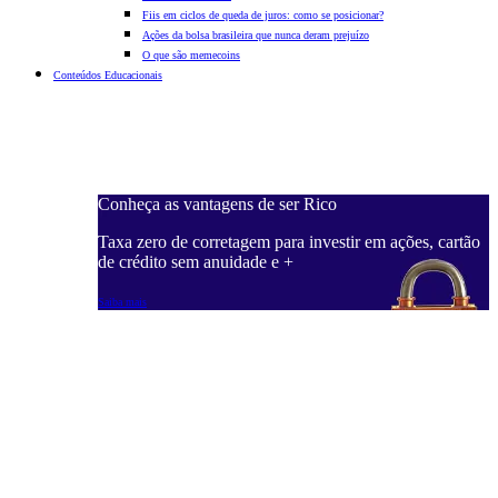
Fiis em ciclos de queda de juros: como se posicionar?
Ações da bolsa brasileira que nunca deram prejuízo
O que são memecoins
Conteúdos Educacionais
Conheça as vantagens de ser Rico
C
ações, cartão
Taxa zero de corretagem para investir em ações, cartão
T
de crédito sem anuidade e +
d
Saiba mais
S