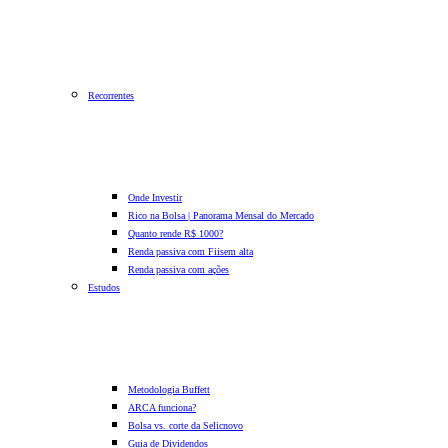
Recorrentes
Onde Investir
Rico na Bolsa | Panorama Mensal do Mercado
Quanto rende R$ 1000?
Renda passiva com Fiis
em alta
Renda passiva com ações
Estudos
Metodologia Buffett
ARCA funciona?
Bolsa vs. corte da Selic
novo
Guia de Dividendos