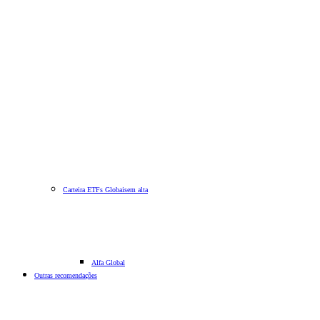
Carteira ETFs Globais
em alta
Alfa Global
Outras recomendações