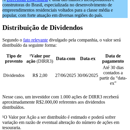
construtoras do Brasil, especializada no desenvolvimento de
empreendimentos residenciais voltados para a classe média e
popular, com forte atuação em diversas regiões do país.
Distribuição de Dividendos
Segundo o
fato relevante
divulgado pela companhia, o valor será
distribuído da seguinte forma:
Tipo de
¹Valor por
Data de
Data-com
Data-ex
provento
ação
(DIRR3)
pagamento
Até 30 dias
contados a
Dividendos
R$ 2,00
27/06/2025
30/06/2025
partir da “data-
ex”
Nesse caso, um investidor com 1.000 ações de DIRR3 receberá
aproximadamente R$2.000,00 referentes aos dividendos
distribuídos.
¹O Valor por Ação a ser distribuído é estimado e poderá sofrer
variação em razão de eventual alteração do número de ações em
tesouraria.