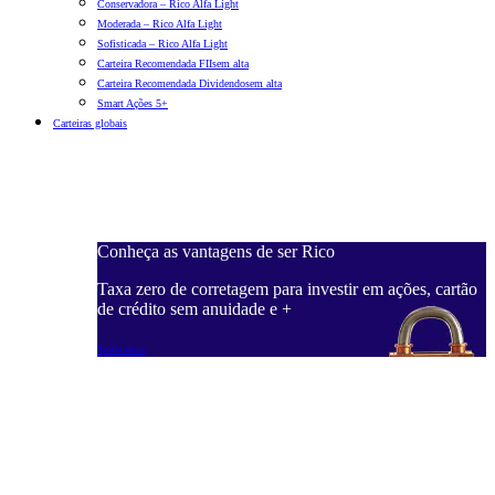
Conservadora – Rico Alfa Light
Moderada – Rico Alfa Light
Sofisticada – Rico Alfa Light
Carteira Recomendada FIIs
em alta
Carteira Recomendada Dividendos
em alta
Smart Ações 5+
Carteiras globais
Conheça as vantagens de ser Rico
C
ações, cartão
Taxa zero de corretagem para investir em ações, cartão
T
de crédito sem anuidade e +
d
Saiba mais
S