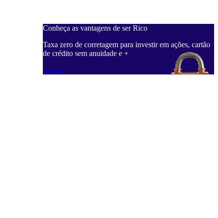
Conheça as vantagens de ser Rico
C
ações, cartão
Taxa zero de corretagem para investir em ações, cartão
T
de crédito sem anuidade e +
d
Saiba mais
S