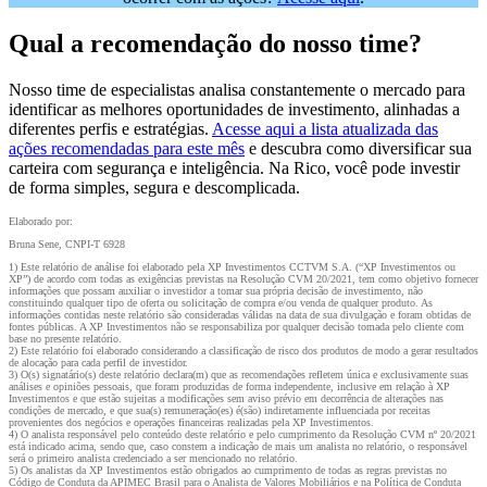
Qual a recomendação do nosso time?
Nosso time de especialistas analisa constantemente o mercado para
identificar as melhores oportunidades de investimento, alinhadas a
diferentes perfis e estratégias.
Acesse aqui a lista atualizada das
ações recomendadas para este mês
e descubra como diversificar sua
carteira com segurança e inteligência. Na Rico, você pode investir
de forma simples, segura e descomplicada.
Elaborado por:
Bruna Sene, CNPI-T 6928
1) Este relatório de análise foi elaborado pela XP Investimentos CCTVM S.A. (“XP Investimentos ou
XP”) de acordo com todas as exigências previstas na Resolução CVM 20/2021, tem como objetivo fornecer
informações que possam auxiliar o investidor a tomar sua própria decisão de investimento, não
constituindo qualquer tipo de oferta ou solicitação de compra e/ou venda de qualquer produto. As
informações contidas neste relatório são consideradas válidas na data de sua divulgação e foram obtidas de
fontes públicas. A XP Investimentos não se responsabiliza por qualquer decisão tomada pelo cliente com
base no presente relatório.
2) Este relatório foi elaborado considerando a classificação de risco dos produtos de modo a gerar resultados
de alocação para cada perfil de investidor.
3) O(s) signatário(s) deste relatório declara(m) que as recomendações refletem única e exclusivamente suas
análises e opiniões pessoais, que foram produzidas de forma independente, inclusive em relação à XP
Investimentos e que estão sujeitas a modificações sem aviso prévio em decorrência de alterações nas
condições de mercado, e que sua(s) remuneração(es) é(são) indiretamente influenciada por receitas
provenientes dos negócios e operações financeiras realizadas pela XP Investimentos.
4) O analista responsável pelo conteúdo deste relatório e pelo cumprimento da Resolução CVM nº 20/2021
está indicado acima, sendo que, caso constem a indicação de mais um analista no relatório, o responsável
será o primeiro analista credenciado a ser mencionado no relatório.
5) Os analistas da XP Investimentos estão obrigados ao cumprimento de todas as regras previstas no
Código de Conduta da APIMEC Brasil para o Analista de Valores Mobiliários e na Política de Conduta