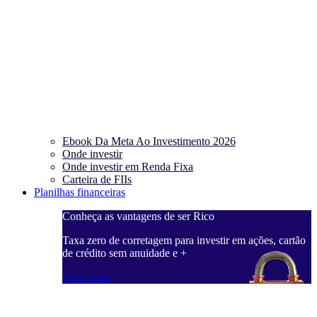
Ebook Da Meta Ao Investimento 2026
Onde investir
Onde investir em Renda Fixa
Carteira de FIIs
Planilhas financeiras
Conheça as vantagens de ser Rico
C
ações, cartão
Taxa zero de corretagem para investir em ações, cartão
T
de crédito sem anuidade e +
d
Saiba mais
S