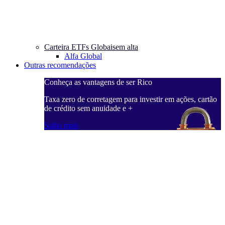
Carteira ETFs Globais
em alta
Alfa Global
Outras recomendações
Conheça as vantagens de ser Rico
C
ações, cartão
Taxa zero de corretagem para investir em ações, cartão
T
de crédito sem anuidade e +
d
Saiba mais
S