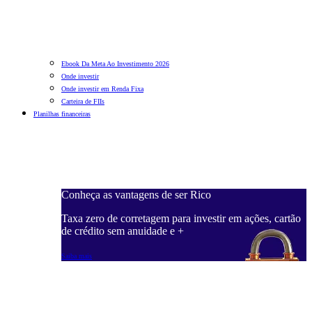
Ebook Da Meta Ao Investimento 2026
Onde investir
Onde investir em Renda Fixa
Carteira de FIIs
Planilhas financeiras
Conheça as vantagens de ser Rico
C
ações, cartão
Taxa zero de corretagem para investir em ações, cartão
T
de crédito sem anuidade e +
d
Saiba mais
S