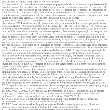
dos Analistas de Valores Mobiliários da XP Investimentos.
6) O atendimento de nossos clientes é realizado por empregados da XP Investimentos ou por assessores de
investimento que desempenham suas atividades por meio da XP, em conformidade com a Resolução CVM
nº 178/2023, os quais encontram-se registrados na Associação Nacional das Corretoras e Distribuidoras de
Títulos e Valores Mobiliários – ANCORD. O assessor de investimento não pode realizar consultoria,
administração ou gestão de patrimônio de clientes, devendo atuar como intermediário e solicitar autorização
prévia do cliente para a realização de qualquer operação no mercado de capitais.
7) Para fins de verificação da adequação do perfil do investidor aos serviços e produtos de investimento
oferecidos pela XP Investimentos, utilizamos a metodologia de adequação dos produtos por portfólio, nos
termos das Regras e Procedimentos ANBIMA de Suitability nº 01 e do Código ANBIMA de Distribuição
de Produtos de Investimento. Essa metodologia consiste em atribuir uma pontuação máxima de risco para
cada perfil de investidor (conservador, moderado e agressivo), bem como uma pontuação de risco para cada
um dos produtos oferecidos pela XP Investimentos, de modo que todos os clientes possam ter acesso a
todos os produtos, desde que dentro das quantidades e limites da pontuação de risco definidas para o seu
perfil. Antes de aplicar nos produtos e/ou contratar os serviços objeto deste material, é importante que você
verifique se a sua pontuação de risco atual comporta a aplicação nos produtos e/ou a contratação dos
serviços em questão, bem como se há limitações de volume, concentração e/ou quantidade para a aplicação
desejada. Você pode consultar essas informações diretamente no momento da transmissão da sua ordem ou,
ainda, consultando o risco geral da sua carteira na tela de carteira (Visão Risco). Caso a sua pontuação de
risco atual não comporte a aplicação/contratação pretendida, ou caso existam limitações em relação à
quantidade e/ou volume financeiro para a referida aplicação/contratação, isto significa que, com base na
composição atual da sua carteira, esta aplicação/contratação não está adequada ao seu perfil. Em caso de
dúvidas sobre o processo de adequação dos produtos oferecidos pela XP Investimentos ao seu perfil de
investidor, consulte o FAQ. As condições de mercado, mudanças climáticas e o cenário macroeconômico
podem afetar o desempenho do investimento.
8) A rentabilidade de produtos financeiros pode apresentar variações e seu preço ou valor pode aumentar ou
diminuir num curto espaço de tempo. Os desempenhos anteriores não são necessariamente indicativos de
resultados futuros. A rentabilidade divulgada não é líquida de impostos. As informações presentes neste
material são baseadas em simulações e os resultados reais poderão ser significativamente diferentes.
9) Este relatório é destinado à circulação exclusiva para a rede de relacionamento da XP Investimentos,
incluindo assessores de investimentos da XP e clientes da XP, podendo também ser divulgado no site da
XP. Fica proibida sua reprodução ou redistribuição para qualquer pessoa, no todo ou em parte, qualquer que
seja o propósito, sem o prévio consentimento expresso da XP Investimentos.
10) SAC. 0800 77 20202. A Ouvidoria da XP Investimentos tem a missão de servir de canal de contato
sempre que os clientes que não se sentirem satisfeitos com as soluções dadas pela empresa aos seus
problemas. O contato pode ser realizado por meio do telefone: 0800 722 3710.
11) O custo da operação e a política de cobrança estão definidos nas tabelas de custos operacionais
disponibilizadas no site da XP Investimentos: www.xpi.com.br.
12) A XP Investimentos se exime de qualquer responsabilidade por quaisquer prejuízos, diretos ou
indiretos, que venham a decorrer da utilização deste relatório ou seu conteúdo.
13) A Avaliação Técnica e a Avaliação de Fundamentos seguem diferentes metodologias de análise. A