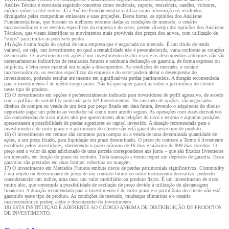
Análise Técnica é executada seguindo conceitos como tendência, suporte, resistência, candles, volumes,
médias móveis entre outros. Já a Análise Fundamentalista utiliza como informação os resultados
divulgados pelas companhias emissoras e suas projeções. Desta forma, as opiniões dos Analistas
Fundamentalistas, que buscam os melhores retornos dadas as condições de mercado, o cenário
macroeconômico e os eventos específicos da empresa e do setor, podem divergir das opiniões dos Analistas
Técnicos, que visam identificar os movimentos mais prováveis dos preços dos ativos, com utilização de
“stops” para limitar as possíveis perdas.
14) Ação é uma fração do capital de uma empresa que é negociada no mercado. É um título de renda
variável, ou seja, um investimento no qual a rentabilidade não é preestabelecida, varia conforme as cotações
de mercado. O investimento em ações é um investimento de alto risco e os desempenhos anteriores não são
necessariamente indicativos de resultados futuros e nenhuma declaração ou garantia, de forma expressa ou
implícita, é feita neste material em relação a desempenhos. As condições de mercado, o cenário
macroeconômico, os eventos específicos da empresa e do setor podem afetar o desempenho do
investimento, podendo resultar até mesmo em significativas perdas patrimoniais. A duração recomendada
para o investimento é de médio-longo prazo. Não há quaisquer garantias sobre o patrimônio do cliente
neste tipo de produto.
15) O investimento em opções é preferencialmente indicado para investidores de perfil agressivo, de acordo
com a política de suitability praticada pela XP Investimentos. No mercado de opções, são negociados
direitos de compra ou venda de um bem por preço fixado em data futura, devendo o adquirente do direito
negociado pagar um prêmio ao vendedor tal como num acordo seguro. As operações com esses derivativos
são consideradas de risco muito alto por apresentarem altas relações de risco e retorno e algumas posições
apresentarem a possibilidade de perdas superiores ao capital investido. A duração recomendada para o
investimento é de curto prazo e o patrimônio do cliente não está garantido neste tipo de produto.
16) O investimento em termos são contratos para compra ou a venda de uma determinada quantidade de
ações, a um preço fixado, para liquidação em prazo determinado. O prazo do contrato a Termo é livremente
escolhido pelos investidores, obedecendo o prazo mínimo de 16 dias e máximo de 999 dias corridos. O
preço será o valor da ação adicionado de uma parcela correspondente aos juros – que são fixados livremente
em mercado, em função do prazo do contrato. Toda transação a termo requer um depósito de garantia. Essas
garantias são prestadas em duas formas: cobertura ou margem.
17) O investimento em Mercados Futuros embute riscos de perdas patrimoniais significativos. Commodity
é um objeto ou determinante de preço de um contrato futuro ou outro instrumento derivativo, podendo
consubstanciar um índice, uma taxa, um valor mobiliário ou produto físico. É um investimento de risco
muito alto, que contempla a possibilidade de oscilação de preço devido à utilização de alavancagem
financeira. A duração recomendada para o investimento é de curto prazo e o patrimônio do cliente não está
garantido neste tipo de produto. As condições de mercado, mudanças climáticas e o cenário
macroeconômico podem afetar o desempenho do investimento.
18) ESTA INSTITUIÇÃO É ADERENTE AO CÓDIGO ANBIMA DE DISTRIBUIÇÃO DE PRODUTOS
DE INVESTIMENTO.