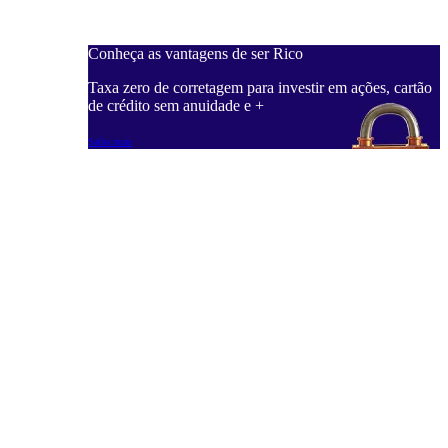
Conheça as vantagens de ser Rico
C
ações, cartão
Taxa zero de corretagem para investir em ações, cartão
T
de crédito sem anuidade e +
d
Saiba mais
S