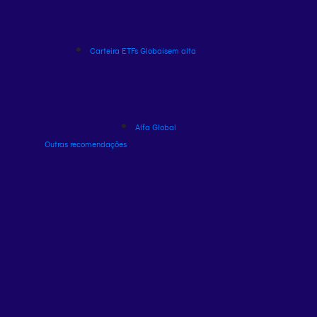
Carteira ETFs Globais
em alta
Alfa Global
Outras recomendações