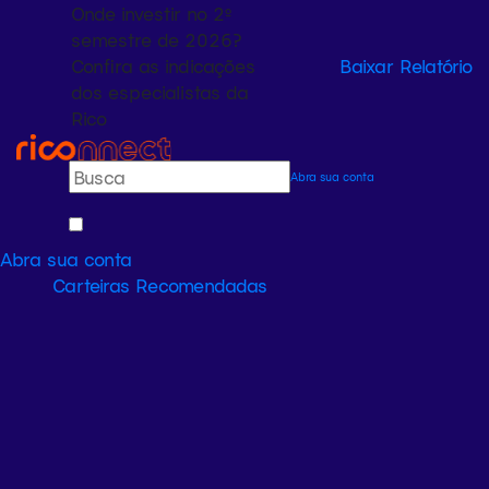
Onde investir no 2º
semestre de 2026?
Confira as indicações
Baixar Relatório
dos especialistas da
Rico
Abra sua conta
Abra sua conta
Carteiras Recomendadas