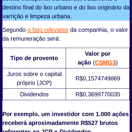
destino final do lixo urbano e do lixo originário da
varrição e limpeza urbana.
Segundo
o fato relevante
da companhia, o valor
da remuneração será:
Valor por
Tipo de provento
ação
(
CSMG3
)
Juros sobre o capital
R$0,1574749869
próprio (JCP)
Dividendos
R$0,3699770035
Por exemplo, um investidor com 1.000 ações
receberá aproximadamente R$527 brutos
referentes ao JCP + Dividendos.