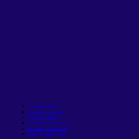
Moderada – Rico Alfa
Conservadora – Rico Alfa
Sofisticada – Rico Alfa
Conservadora – Rico Alfa Light
Moderada – Rico Alfa Light
Sofisticada – Rico Alfa Light