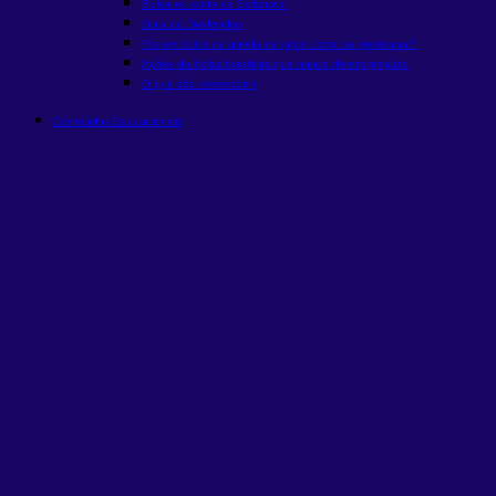
Bolsa vs. corte da Selic
novo
Guia de Dividendos
Fiis em ciclos de queda de juros: como se posicionar?
Ações da bolsa brasileira que nunca deram prejuízo
O que são memecoins
Conteúdos Educacionais