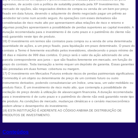
agressivo, de acordo com a política de suitability praticada pela XP Investimentos. No
mercado de opções, são negociados direitos de compra ou venda de um bem por preço
fixado em data futura, devendo o adquirente do direito negociado pagar um prêmio ao
vendedor tal como num acordo seguro. As operações com esses derivativos são
consideradas de risco muito alto por apresentarem altas relações de risco e retorno e
algumas posições apresentarem a possibilidade de perdas superiores ao capital investido. A
duração recomendada para o investimento é de curto prazo e o patrimônio do cliente não
está garantido neste tipo de produto.
16) O investimento em termos são contratos para compra ou a venda de uma determinada
quantidade de ações, a um preço fixado, para liquidação em prazo determinado. O prazo do
contrato a Termo é livremente escolhido pelos investidores, obedecendo o prazo mínimo de
16 dias e máximo de 999 dias corridos. O preço será o valor da ação adicionado de uma
parcela correspondente aos juros – que são fixados livremente em mercado, em função do
prazo do contrato. Toda transação a termo requer um depósito de garantia. Essas garantias
são prestadas em duas formas: cobertura ou margem.
17) O investimento em Mercados Futuros embute riscos de perdas patrimoniais significativos.
Commodity é um objeto ou determinante de preço de um contrato futuro ou outro
instrumento derivativo, podendo consubstanciar um índice, uma taxa, um valor mobiliário ou
produto físico. É um investimento de risco muito alto, que contempla a possibilidade de
oscilação de preço devido à utilização de alavancagem financeira. A duração recomendada
para o investimento é de curto prazo e o patrimônio do cliente não está garantido neste tipo
de produto. As condições de mercado, mudanças climáticas e o cenário macroeconômico
podem afetar o desempenho do investimento.
18) ESTA INSTITUIÇÃO É ADERENTE AO CÓDIGO ANBIMA DE DISTRIBUIÇÃO DE
PRODUTOS DE INVESTIMENTO.
Conteúdos