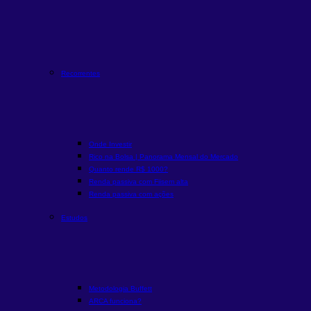
Recorrentes
Onde Investir
Rico na Bolsa | Panorama Mensal do Mercado
Quanto rende R$ 1000?
Renda passiva com Fiis
em alta
Renda passiva com ações
Estudos
Metodologia Buffett
ARCA funciona?