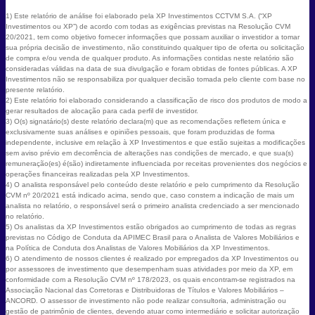
1) Este relatório de análise foi elaborado pela XP Investimentos CCTVM S.A. (“XP
Investimentos ou XP”) de acordo com todas as exigências previstas na Resolução CVM
20/2021, tem como objetivo fornecer informações que possam auxiliar o investidor a tomar
sua própria decisão de investimento, não constituindo qualquer tipo de oferta ou solicitação
de compra e/ou venda de qualquer produto. As informações contidas neste relatório são
consideradas válidas na data de sua divulgação e foram obtidas de fontes públicas. A XP
Investimentos não se responsabiliza por qualquer decisão tomada pelo cliente com base no
presente relatório.
2) Este relatório foi elaborado considerando a classificação de risco dos produtos de modo a
gerar resultados de alocação para cada perfil de investidor.
3) O(s) signatário(s) deste relatório declara(m) que as recomendações refletem única e
exclusivamente suas análises e opiniões pessoais, que foram produzidas de forma
independente, inclusive em relação à XP Investimentos e que estão sujeitas a modificações
sem aviso prévio em decorrência de alterações nas condições de mercado, e que sua(s)
remuneração(es) é(são) indiretamente influenciada por receitas provenientes dos negócios e
operações financeiras realizadas pela XP Investimentos.
4) O analista responsável pelo conteúdo deste relatório e pelo cumprimento da Resolução
CVM nº 20/2021 está indicado acima, sendo que, caso constem a indicação de mais um
analista no relatório, o responsável será o primeiro analista credenciado a ser mencionado
no relatório.
5) Os analistas da XP Investimentos estão obrigados ao cumprimento de todas as regras
previstas no Código de Conduta da APIMEC Brasil para o Analista de Valores Mobiliários e
na Política de Conduta dos Analistas de Valores Mobiliários da XP Investimentos.
6) O atendimento de nossos clientes é realizado por empregados da XP Investimentos ou
por assessores de investimento que desempenham suas atividades por meio da XP, em
conformidade com a Resolução CVM nº 178/2023, os quais encontram-se registrados na
Associação Nacional das Corretoras e Distribuidoras de Títulos e Valores Mobiliários –
ANCORD. O assessor de investimento não pode realizar consultoria, administração ou
gestão de patrimônio de clientes, devendo atuar como intermediário e solicitar autorização