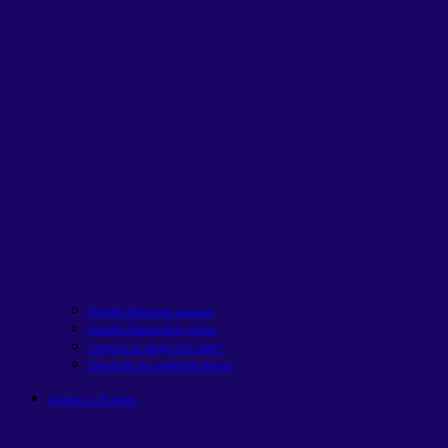
Planilha financeira pessoal
Planilha Tabela SAC x Price
Comprar ou alugar um carro?
Simulação de patrimônio futuro
Análises e Estudos