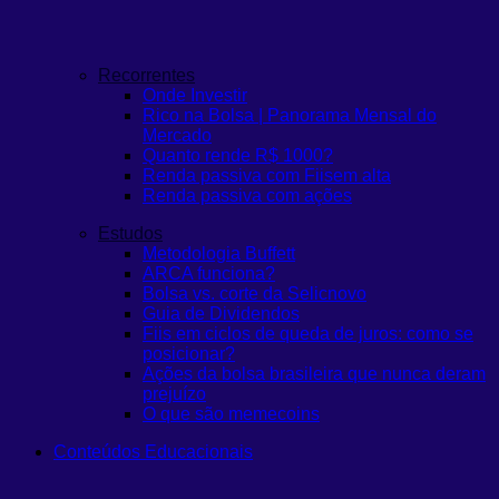
Recorrentes
Onde Investir
Rico na Bolsa | Panorama Mensal do
Mercado
Quanto rende R$ 1000?
Renda passiva com Fiis
em alta
Renda passiva com ações
Estudos
Metodologia Buffett
ARCA funciona?
Bolsa vs. corte da Selic
novo
Guia de Dividendos
Fiis em ciclos de queda de juros: como se
posicionar?
Ações da bolsa brasileira que nunca deram
prejuízo
O que são memecoins
Conteúdos Educacionais