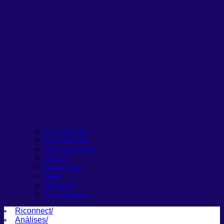
O que é renda fixa
Tesouro Direto Selic
CDB ou Tesouro Direto
LCI e LCA
Bolsa de Valores
Trading
Melhores FIIs
O que é Taxa Selic
Riconnect
/
Análises
/