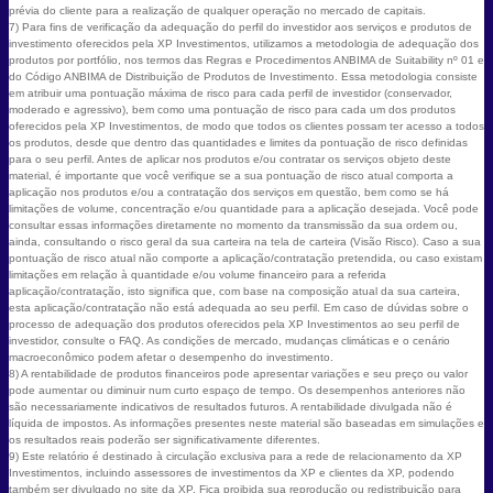
prévia do cliente para a realização de qualquer operação no mercado de capitais.
7) Para fins de verificação da adequação do perfil do investidor aos serviços e produtos de
investimento oferecidos pela XP Investimentos, utilizamos a metodologia de adequação dos
produtos por portfólio, nos termos das Regras e Procedimentos ANBIMA de Suitability nº 01 e
do Código ANBIMA de Distribuição de Produtos de Investimento. Essa metodologia consiste
em atribuir uma pontuação máxima de risco para cada perfil de investidor (conservador,
moderado e agressivo), bem como uma pontuação de risco para cada um dos produtos
oferecidos pela XP Investimentos, de modo que todos os clientes possam ter acesso a todos
os produtos, desde que dentro das quantidades e limites da pontuação de risco definidas
para o seu perfil. Antes de aplicar nos produtos e/ou contratar os serviços objeto deste
material, é importante que você verifique se a sua pontuação de risco atual comporta a
aplicação nos produtos e/ou a contratação dos serviços em questão, bem como se há
limitações de volume, concentração e/ou quantidade para a aplicação desejada. Você pode
consultar essas informações diretamente no momento da transmissão da sua ordem ou,
ainda, consultando o risco geral da sua carteira na tela de carteira (Visão Risco). Caso a sua
pontuação de risco atual não comporte a aplicação/contratação pretendida, ou caso existam
limitações em relação à quantidade e/ou volume financeiro para a referida
aplicação/contratação, isto significa que, com base na composição atual da sua carteira,
esta aplicação/contratação não está adequada ao seu perfil. Em caso de dúvidas sobre o
processo de adequação dos produtos oferecidos pela XP Investimentos ao seu perfil de
investidor, consulte o FAQ. As condições de mercado, mudanças climáticas e o cenário
macroeconômico podem afetar o desempenho do investimento.
8) A rentabilidade de produtos financeiros pode apresentar variações e seu preço ou valor
pode aumentar ou diminuir num curto espaço de tempo. Os desempenhos anteriores não
são necessariamente indicativos de resultados futuros. A rentabilidade divulgada não é
líquida de impostos. As informações presentes neste material são baseadas em simulações e
os resultados reais poderão ser significativamente diferentes.
9) Este relatório é destinado à circulação exclusiva para a rede de relacionamento da XP
Investimentos, incluindo assessores de investimentos da XP e clientes da XP, podendo
também ser divulgado no site da XP. Fica proibida sua reprodução ou redistribuição para