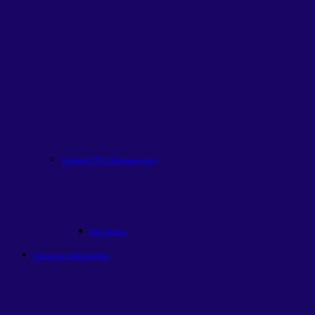
Carteira ETFs Globais
em alta
Alfa Global
Outras recomendações