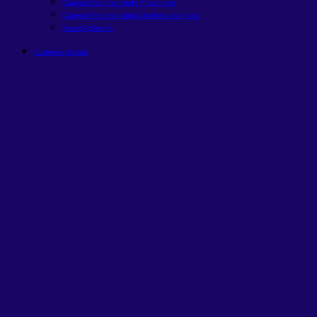
Carteira Recomendada FIIs
em alta
Carteira Recomendada Dividendos
em alta
Smart Ações 5+
Carteiras globais