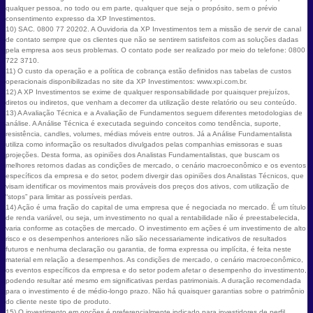
qualquer pessoa, no todo ou em parte, qualquer que seja o propósito, sem o prévio
consentimento expresso da XP Investimentos.
10) SAC. 0800 77 20202. A Ouvidoria da XP Investimentos tem a missão de servir de canal
de contato sempre que os clientes que não se sentirem satisfeitos com as soluções dadas
pela empresa aos seus problemas. O contato pode ser realizado por meio do telefone: 0800
722 3710.
11) O custo da operação e a política de cobrança estão definidos nas tabelas de custos
operacionais disponibilizadas no site da XP Investimentos: www.xpi.com.br.
12) A XP Investimentos se exime de qualquer responsabilidade por quaisquer prejuízos,
diretos ou indiretos, que venham a decorrer da utilização deste relatório ou seu conteúdo.
13) A Avaliação Técnica e a Avaliação de Fundamentos seguem diferentes metodologias de
análise. A Análise Técnica é executada seguindo conceitos como tendência, suporte,
resistência, candles, volumes, médias móveis entre outros. Já a Análise Fundamentalista
utiliza como informação os resultados divulgados pelas companhias emissoras e suas
projeções. Desta forma, as opiniões dos Analistas Fundamentalistas, que buscam os
melhores retornos dadas as condições de mercado, o cenário macroeconômico e os eventos
específicos da empresa e do setor, podem divergir das opiniões dos Analistas Técnicos, que
visam identificar os movimentos mais prováveis dos preços dos ativos, com utilização de
“stops” para limitar as possíveis perdas.
14) Ação é uma fração do capital de uma empresa que é negociada no mercado. É um título
de renda variável, ou seja, um investimento no qual a rentabilidade não é preestabelecida,
varia conforme as cotações de mercado. O investimento em ações é um investimento de alto
risco e os desempenhos anteriores não são necessariamente indicativos de resultados
futuros e nenhuma declaração ou garantia, de forma expressa ou implícita, é feita neste
material em relação a desempenhos. As condições de mercado, o cenário macroeconômico,
os eventos específicos da empresa e do setor podem afetar o desempenho do investimento,
podendo resultar até mesmo em significativas perdas patrimoniais. A duração recomendada
para o investimento é de médio-longo prazo. Não há quaisquer garantias sobre o patrimônio
do cliente neste tipo de produto.
15) O investimento em opções é preferencialmente indicado para investidores de perfil