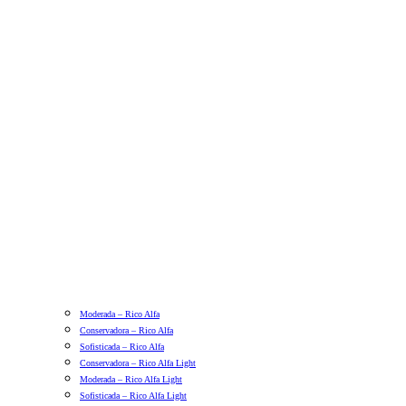
Moderada – Rico Alfa
Conservadora – Rico Alfa
Sofisticada – Rico Alfa
Conservadora – Rico Alfa Light
Moderada – Rico Alfa Light
Sofisticada – Rico Alfa Light