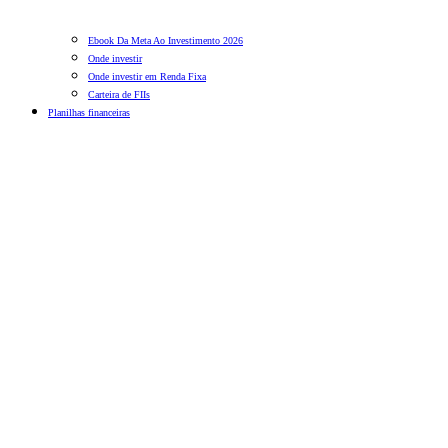
Ebook Da Meta Ao Investimento 2026
Onde investir
Onde investir em Renda Fixa
Carteira de FIIs
Planilhas financeiras