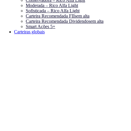
Conservadora – Rico Alfa Light
Moderada – Rico Alfa Light
Sofisticada – Rico Alfa Light
Carteira Recomendada FIIs
em alta
Carteira Recomendada Dividendos
em alta
Smart Ações 5+
Carteiras globais