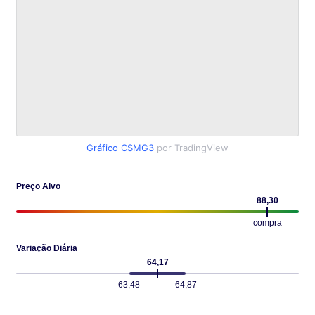
Gráfico CSMG3
por TradingView
Preço Alvo
88,30
compra
Variação Diária
64,17
63,48
64,87