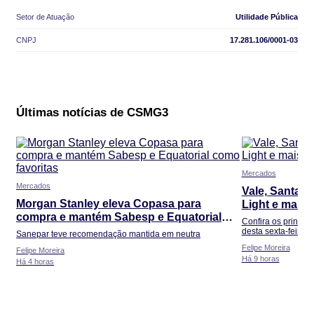
Setor de Atuação
Utilidade Pública
CNPJ
17.281.106/0001-03
Últimas notícias de CSMG3
Mercados
Mercados
Vale, Santand
Morgan Stanley eleva Copasa para
Light e mais
compra e mantém Sabesp e Equatorial
Confira os principa
como favoritas
desta sexta-feira (
Sanepar teve recomendação mantida em neutra
Felipe Moreira
Felipe Moreira
Há 9 horas
Há 4 horas