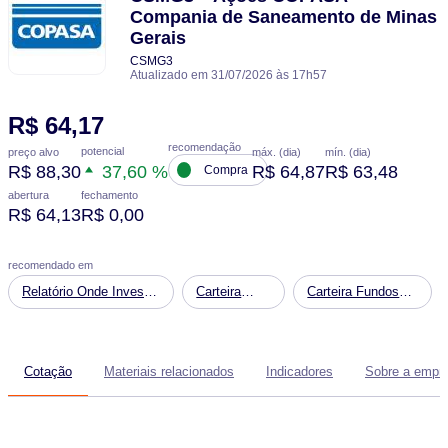
Compania de Saneamento de Minas
Gerais
CSMG3
Atualizado em 31/07/2026 às 17h57
R$ 64,17
recomendação
potencial
preço alvo
máx. (dia)
mín. (dia)
R$ 88,30
R$ 64,87
R$ 63,48
37,60 %
Compra
abertura
fechamento
R$ 64,13
R$ 0,00
recomendado em
Relatório Onde Investir
Carteira
Carteira Fundos
em Agosto de 2026
Dividendos
Imobiliários
Cotação
Materiais relacionados
Indicadores
Sobre a empr