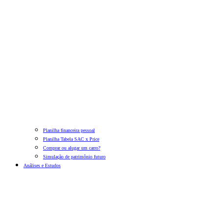
Planilha financeira pessoal
Planilha Tabela SAC x Price
Comprar ou alugar um carro?
Simulação de patrimônio futuro
Análises e Estudos