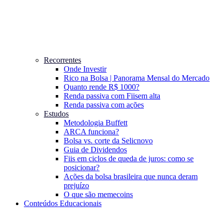
Recorrentes
Onde Investir
Rico na Bolsa | Panorama Mensal do Mercado
Quanto rende R$ 1000?
Renda passiva com Fiis
em alta
Renda passiva com ações
Estudos
Metodologia Buffett
ARCA funciona?
Bolsa vs. corte da Selic
novo
Guia de Dividendos
Fiis em ciclos de queda de juros: como se
posicionar?
Ações da bolsa brasileira que nunca deram
prejuízo
O que são memecoins
Conteúdos Educacionais