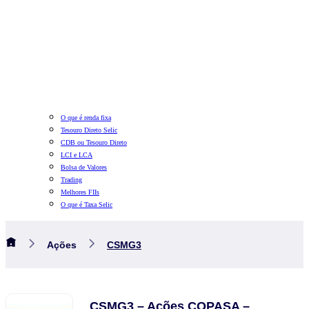
O que é renda fixa
Tesouro Direto Selic
CDB ou Tesouro Direto
LCI e LCA
Bolsa de Valores
Trading
Melhores FIIs
O que é Taxa Selic
Ações
CSMG3
CSMG3 – Ações COPASA –