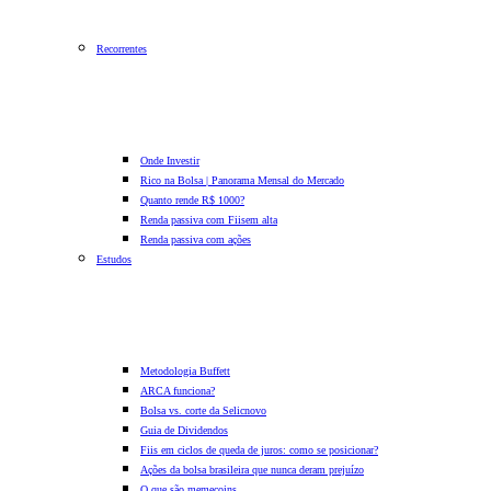
Recorrentes
Onde Investir
Rico na Bolsa | Panorama Mensal do Mercado
Quanto rende R$ 1000?
Renda passiva com Fiis
em alta
Renda passiva com ações
Estudos
Metodologia Buffett
ARCA funciona?
Bolsa vs. corte da Selic
novo
Guia de Dividendos
Fiis em ciclos de queda de juros: como se posicionar?
Ações da bolsa brasileira que nunca deram prejuízo
O que são memecoins