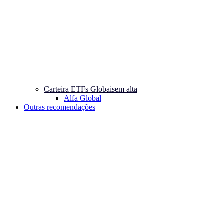
Carteira ETFs Globais
em alta
Alfa Global
Outras recomendações