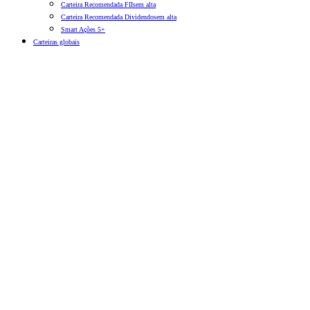
Carteira Recomendada FIIs
em alta
Carteira Recomendada Dividendos
em alta
Smart Ações 5+
Carteiras globais