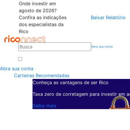
Onde investir em
agosto de 2026?
Confira as indicações
Baixar Relatório
dos especialistas da
Rico
Abra sua conta
Abra sua conta
Carteiras Recomendadas
Conheça as vantagens de ser Rico
Taxa zero de corretagem para investir em a
Saiba mais