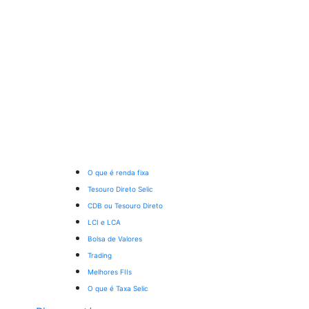
O que é renda fixa
Tesouro Direto Selic
CDB ou Tesouro Direto
LCI e LCA
Bolsa de Valores
Trading
Melhores FIIs
O que é Taxa Selic