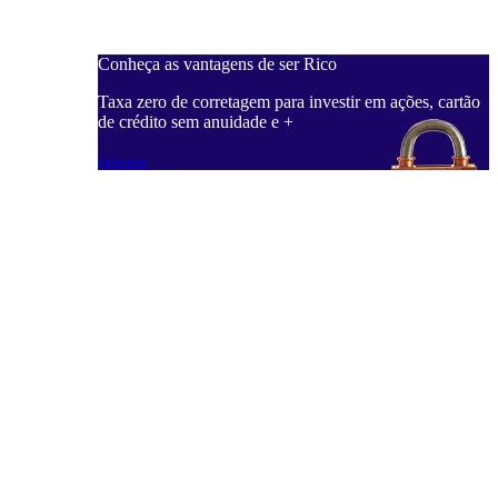
Conheça as vantagens de ser Rico
C
ações, cartão
Taxa zero de corretagem para investir em ações, cartão
T
de crédito sem anuidade e +
d
Saiba mais
S