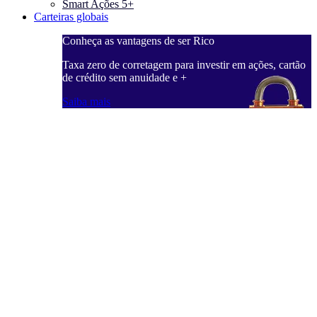
Smart Ações 5+
Carteiras globais
Conheça as vantagens de ser Rico
C
ações, cartão
Taxa zero de corretagem para investir em ações, cartão
T
de crédito sem anuidade e +
d
Saiba mais
S