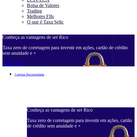
Bolsa de Valores
Trading
Melhores FIIs
O que é Taxa Selic
Conheça as vantagens de ser Rico
C
Taxa zero de corretagem para investir em ações, cartão de crédito
T
sem anuidade e +
s
Saiba mais
S
Carteiras Recomendadas
Conheça as vantagens de ser Rico
C
ações, cartão
Taxa zero de corretagem para investir em ações, cartão
T
de crédito sem anuidade e +
d
Saiba mais
S