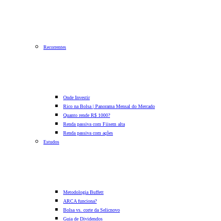
Recorrentes
Onde Investir
Rico na Bolsa | Panorama Mensal do Mercado
Quanto rende R$ 1000?
Renda passiva com Fiis
em alta
Renda passiva com ações
Estudos
Metodologia Buffett
ARCA funciona?
Bolsa vs. corte da Selic
novo
Guia de Dividendos