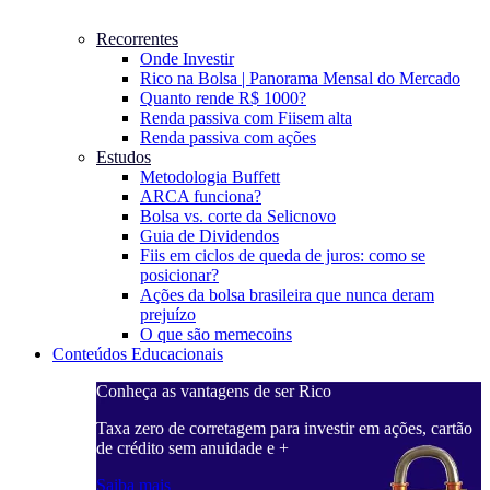
Recorrentes
Onde Investir
Rico na Bolsa | Panorama Mensal do Mercado
Quanto rende R$ 1000?
Renda passiva com Fiis
em alta
Renda passiva com ações
Estudos
Metodologia Buffett
ARCA funciona?
Bolsa vs. corte da Selic
novo
Guia de Dividendos
Fiis em ciclos de queda de juros: como se
posicionar?
Ações da bolsa brasileira que nunca deram
prejuízo
O que são memecoins
Conteúdos Educacionais
Conheça as vantagens de ser Rico
C
ações, cartão
Taxa zero de corretagem para investir em ações, cartão
T
de crédito sem anuidade e +
d
Saiba mais
S