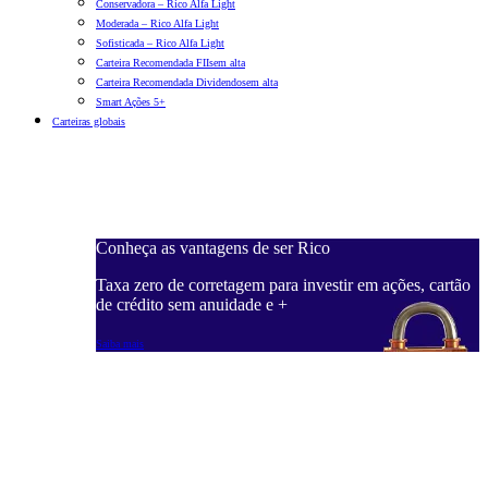
Conservadora – Rico Alfa Light
Moderada – Rico Alfa Light
Sofisticada – Rico Alfa Light
Carteira Recomendada FIIs
em alta
Carteira Recomendada Dividendos
em alta
Smart Ações 5+
Carteiras globais
Conheça as vantagens de ser Rico
C
ações, cartão
Taxa zero de corretagem para investir em ações, cartão
T
de crédito sem anuidade e +
d
Saiba mais
S