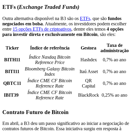
ETFs (
Exchange Traded Funds)
Outra alternativa disponível na B3 são os
ETFs,
que são
fundos
negociados em bolsa
. Atualmente, os investidores podem escolher
entre
15 opções ETFs de criptoativos
, dentre eles temos
4 opções
para investir direta e exclusivamente em Bitcoin
, são eles:
Taxa de
Ticker
Índice de referência
Gestora
administração
Índice Nasdaq Bitcoin
BITH11
Hashdex
0,7% ao ano
Reference Price
Bloomberg Galaxy Bitcoin
BITI11
Itaú Asset
0,7% ao ano
Index
Índice CME CF Bitcoin
QR
QBTC11
0,7% ao ano
Reference Rate
Capital
Índice CME CF Bitcoin
IBIT39
BlackRock
0,25% ao ano
Reference Rate
Contrato Futuro de Bitcoin
Em abril, a B3 deu um passo significativo ao iniciar a negociação de
contratos futuros de Bitcoin. Essa iniciativa surgiu em resposta à