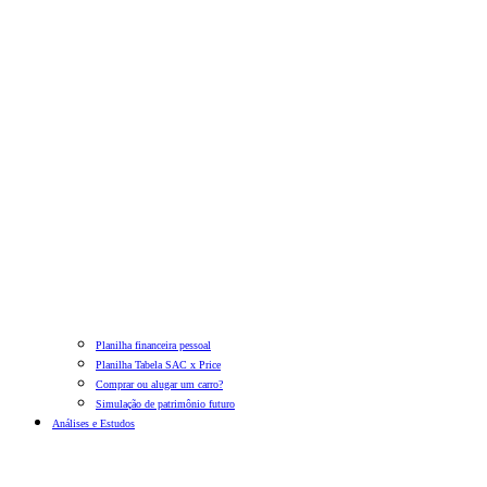
Planilha financeira pessoal
Planilha Tabela SAC x Price
Comprar ou alugar um carro?
Simulação de patrimônio futuro
Análises e Estudos