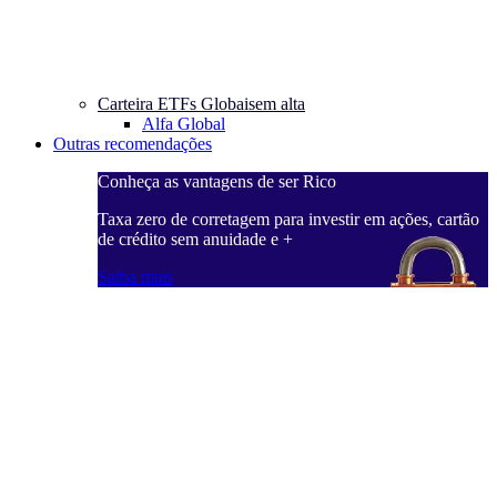
Carteira ETFs Globais
em alta
Alfa Global
Outras recomendações
Conheça as vantagens de ser Rico
C
ações, cartão
Taxa zero de corretagem para investir em ações, cartão
T
de crédito sem anuidade e +
d
Saiba mais
S