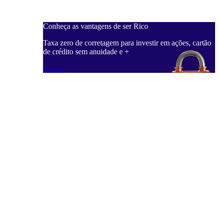
Conheça as vantagens de ser Rico
C
ações, cartão
Taxa zero de corretagem para investir em ações, cartão
T
de crédito sem anuidade e +
d
Saiba mais
S