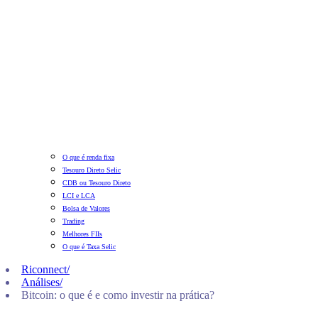
O que é renda fixa
Tesouro Direto Selic
CDB ou Tesouro Direto
LCI e LCA
Bolsa de Valores
Trading
Melhores FIIs
O que é Taxa Selic
Riconnect
/
Análises
/
Bitcoin: o que é e como investir na prática?