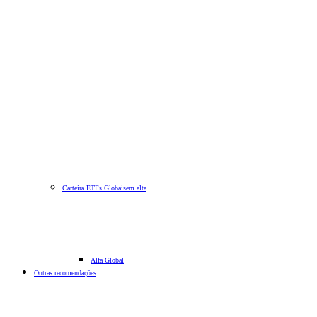
Carteira ETFs Globais
em alta
Alfa Global
Outras recomendações