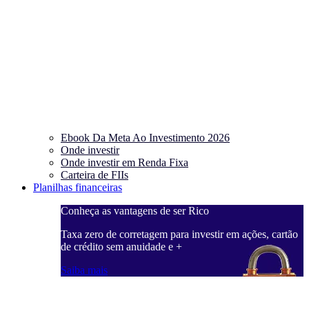
Ebook Da Meta Ao Investimento 2026
Onde investir
Onde investir em Renda Fixa
Carteira de FIIs
Planilhas financeiras
Conheça as vantagens de ser Rico
C
ações, cartão
Taxa zero de corretagem para investir em ações, cartão
T
de crédito sem anuidade e +
d
Saiba mais
S