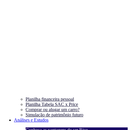
Planilha financeira pessoal
Planilha Tabela SAC x Price
Comprar ou alugar um carro?
Simulação de patrimônio futuro
Análises e Estudos
Conheça as vantagens de ser Rico
C