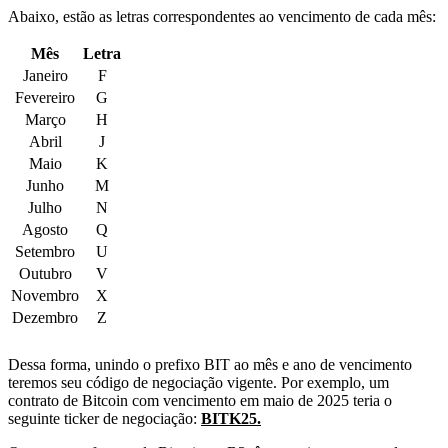
Abaixo, estão as letras correspondentes ao vencimento de cada mês:
Mês
Letra
Janeiro
F
Fevereiro
G
Março
H
Abril
J
Maio
K
Junho
M
Julho
N
Agosto
Q
Setembro
U
Outubro
V
Novembro
X
Dezembro
Z
Dessa forma, unindo o prefixo BIT ao mês e ano de vencimento
teremos seu código de negociação vigente. Por exemplo, um
contrato de Bitcoin com vencimento em maio de 2025 teria o
seguinte ticker de negociação:
BITK25.