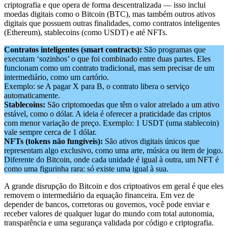
criptografia e que opera de forma descentralizada — isso inclui
moedas digitais como o Bitcoin (BTC), mas também outros ativos
digitais que possuem outras finalidades, como contratos inteligentes
(Ethereum), stablecoins (como USDT) e até NFTs.
Contratos inteligentes (smart contracts):
São programas que
executam ‘sozinhos’ o que foi combinado entre duas partes. Eles
funcionam como um contrato tradicional, mas sem precisar de um
intermediário, como um cartório.
Exemplo: se A pagar X para B, o contrato libera o serviço
automaticamente.
Stablecoins:
São criptomoedas que têm o valor atrelado a um ativo
estável, como o dólar. A ideia é oferecer a praticidade das criptos
com menor variação de preço. Exemplo: 1 USDT (uma stablecoin)
vale sempre cerca de 1 dólar.
NFTs (tokens não fungíveis):
São ativos digitais únicos que
representam algo exclusivo, como uma arte, música ou item de jogo.
Diferente do Bitcoin, onde cada unidade é igual à outra, um NFT é
como uma figurinha rara: só existe uma igual à sua.
A grande disrupção do Bitcoin e dos criptoativos em geral é que eles
removem o intermediário da equação financeira. Em vez de
depender de bancos, corretoras ou governos, você pode enviar e
receber valores de qualquer lugar do mundo com total autonomia,
transparência e uma segurança validada por código e criptografia.