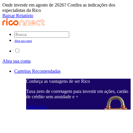
Onde investir em agosto de 2026? Confira as indicações dos
especialistas da Rico
Baixar Relatório
Abra sua conta
Abra sua conta
Carteiras Recomendadas
Conheça as vantagens de ser Rico
C
ações, cartão
Taxa zero de corretagem para investir em ações, cartão
T
de crédito sem anuidade e +
d
Saiba mais
S