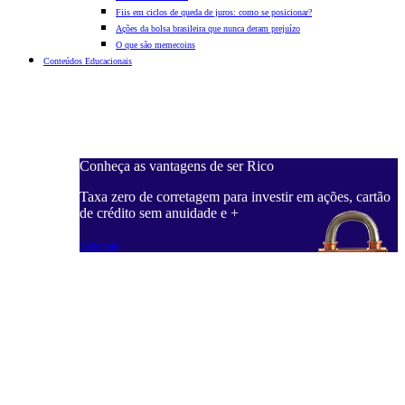
Fiis em ciclos de queda de juros: como se posicionar?
Ações da bolsa brasileira que nunca deram prejuízo
O que são memecoins
Conteúdos Educacionais
Conheça as vantagens de ser Rico
C
ações, cartão
Taxa zero de corretagem para investir em ações, cartão
T
de crédito sem anuidade e +
d
Saiba mais
S