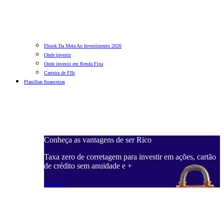
Ebook Da Meta Ao Investimento 2026
Onde investir
Onde investir em Renda Fixa
Carteira de FIIs
Planilhas financeiras
Conheça as vantagens de ser Rico
C
ações, cartão
Taxa zero de corretagem para investir em ações, cartão
T
de crédito sem anuidade e +
d
Saiba mais
S