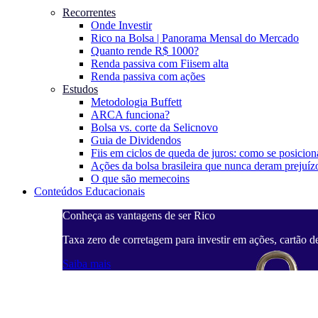
Recorrentes
Onde Investir
Rico na Bolsa | Panorama Mensal do Mercado
Quanto rende R$ 1000?
Renda passiva com Fiis
em alta
Renda passiva com ações
Estudos
Metodologia Buffett
ARCA funciona?
Bolsa vs. corte da Selic
novo
Guia de Dividendos
Fiis em ciclos de queda de juros: como se posicion
Ações da bolsa brasileira que nunca deram prejuíz
O que são memecoins
Conteúdos Educacionais
Conheça as vantagens de ser Rico
Taxa zero de corretagem para investir em ações, cartão d
Saiba mais