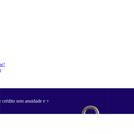
ar?
o
e crédito sem anuidade e +