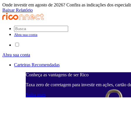
Onde investir em agosto de 2026? Confira as indicações dos especiali
Baixar Relatório
Abra sua conta
Abra sua conta
Carteiras Recomendadas
Conheça as vantagens de ser Rico
Taxa zero de corretagem para investir em ações, cartão d
Saiba mais