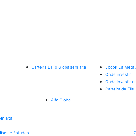
Carteira ETFs Globais
em alta
Ebook Da Meta 
Onde investir
Onde investir e
Carteira de FIIs
Alfa Global
em alta
lises e Estudos
C