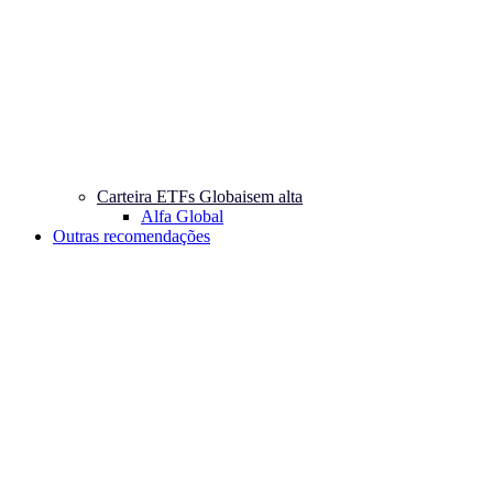
Carteira ETFs Globais
em alta
Alfa Global
Outras recomendações