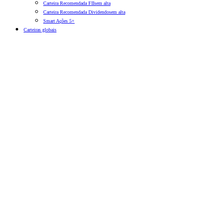
Carteira Recomendada FIIs
em alta
Carteira Recomendada Dividendos
em alta
Smart Ações 5+
Carteiras globais