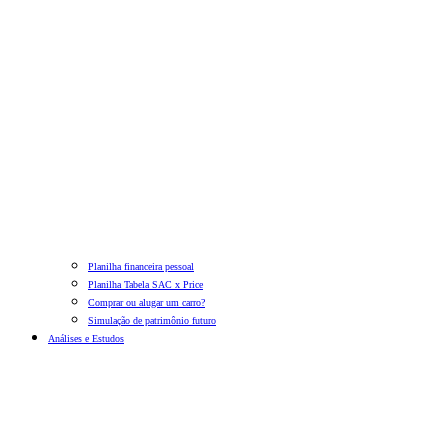
Planilha financeira pessoal
Planilha Tabela SAC x Price
Comprar ou alugar um carro?
Simulação de patrimônio futuro
Análises e Estudos