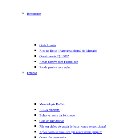
Recorrentes
Onde Investir
Rico na Bolsa | Panorama Mensal do Mercado
Quanto rende R$ 1000?
Renda passiva com Fiis
em alta
Renda passiva com ações
Estudos
Metodologia Buffett
ARCA funciona?
Bolsa vs. corte da Selic
novo
Guia de Dividendos
Fiis em ciclos de queda de juros: como se posicionar?
Ações da bolsa brasileira que nunca deram prejuízo
O que são memecoins