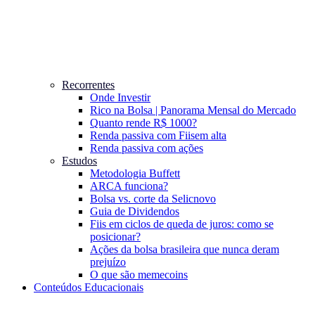
Recorrentes
Onde Investir
Rico na Bolsa | Panorama Mensal do Mercado
Quanto rende R$ 1000?
Renda passiva com Fiis
em alta
Renda passiva com ações
Estudos
Metodologia Buffett
ARCA funciona?
Bolsa vs. corte da Selic
novo
Guia de Dividendos
Fiis em ciclos de queda de juros: como se
posicionar?
Ações da bolsa brasileira que nunca deram
prejuízo
O que são memecoins
Conteúdos Educacionais