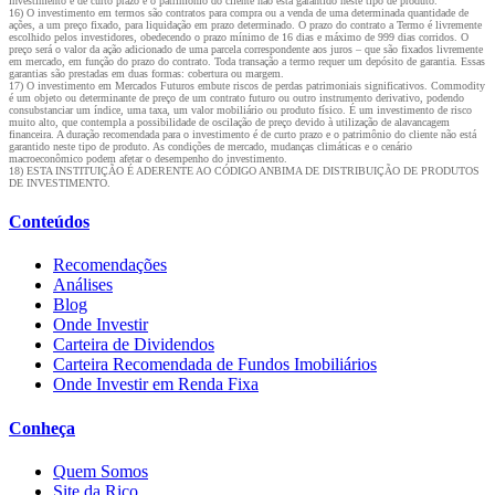
investimento é de curto prazo e o patrimônio do cliente não está garantido neste tipo de produto.
16) O investimento em termos são contratos para compra ou a venda de uma determinada quantidade de
ações, a um preço fixado, para liquidação em prazo determinado. O prazo do contrato a Termo é livremente
escolhido pelos investidores, obedecendo o prazo mínimo de 16 dias e máximo de 999 dias corridos. O
preço será o valor da ação adicionado de uma parcela correspondente aos juros – que são fixados livremente
em mercado, em função do prazo do contrato. Toda transação a termo requer um depósito de garantia. Essas
garantias são prestadas em duas formas: cobertura ou margem.
17) O investimento em Mercados Futuros embute riscos de perdas patrimoniais significativos. Commodity
é um objeto ou determinante de preço de um contrato futuro ou outro instrumento derivativo, podendo
consubstanciar um índice, uma taxa, um valor mobiliário ou produto físico. É um investimento de risco
muito alto, que contempla a possibilidade de oscilação de preço devido à utilização de alavancagem
financeira. A duração recomendada para o investimento é de curto prazo e o patrimônio do cliente não está
garantido neste tipo de produto. As condições de mercado, mudanças climáticas e o cenário
macroeconômico podem afetar o desempenho do investimento.
18) ESTA INSTITUIÇÃO É ADERENTE AO CÓDIGO ANBIMA DE DISTRIBUIÇÃO DE PRODUTOS
DE INVESTIMENTO.
Conteúdos
Recomendações
Análises
Blog
Onde Investir
Carteira de Dividendos
Carteira Recomendada de Fundos Imobiliários
Onde Investir em Renda Fixa
Conheça
Quem Somos
Site da Rico