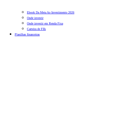
Ebook Da Meta Ao Investimento 2026
Onde investir
Onde investir em Renda Fixa
Carteira de FIIs
Planilhas financeiras