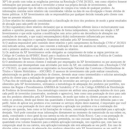
XP”) de acordo com todas as exigências previstas na Resolução CVM 20/2021, tem como objetivo fornecer
informações que possam auxiliar o investidor a tomar sua própria decisão de investimento, não
constituindo qualquer tipo de oferta ou solicitação de compra e/ou venda de qualquer produto. As
informações contidas neste relatório são consideradas válidas na data de sua divulgação e foram obtidas de
fontes públicas. A XP Investimentos não se responsabiliza por qualquer decisão tomada pelo cliente com
base no presente relatório.
2) Este relatório foi elaborado considerando a classificação de risco dos produtos de modo a gerar resultados
de alocação para cada perfil de investidor.
3) O(s) signatário(s) deste relatório declara(m) que as recomendações refletem única e exclusivamente suas
análises e opiniões pessoais, que foram produzidas de forma independente, inclusive em relação à XP
Investimentos e que estão sujeitas a modificações sem aviso prévio em decorrência de alterações nas
condições de mercado, e que sua(s) remuneração(es) é(são) indiretamente influenciada por receitas
provenientes dos negócios e operações financeiras realizadas pela XP Investimentos.
4) O analista responsável pelo conteúdo deste relatório e pelo cumprimento da Resolução CVM nº 20/2021
está indicado acima, sendo que, caso constem a indicação de mais um analista no relatório, o responsável
será o primeiro analista credenciado a ser mencionado no relatório.
5) Os analistas da XP Investimentos estão obrigados ao cumprimento de todas as regras previstas no
Código de Conduta da APIMEC Brasil para o Analista de Valores Mobiliários e na Política de Conduta
dos Analistas de Valores Mobiliários da XP Investimentos.
6) O atendimento de nossos clientes é realizado por empregados da XP Investimentos ou por assessores de
investimento que desempenham suas atividades por meio da XP, em conformidade com a Resolução CVM
nº 178/2023, os quais encontram-se registrados na Associação Nacional das Corretoras e Distribuidoras de
Títulos e Valores Mobiliários – ANCORD. O assessor de investimento não pode realizar consultoria,
administração ou gestão de patrimônio de clientes, devendo atuar como intermediário e solicitar autorização
prévia do cliente para a realização de qualquer operação no mercado de capitais.
7) Para fins de verificação da adequação do perfil do investidor aos serviços e produtos de investimento
oferecidos pela XP Investimentos, utilizamos a metodologia de adequação dos produtos por portfólio, nos
termos das Regras e Procedimentos ANBIMA de Suitability nº 01 e do Código ANBIMA de Distribuição
de Produtos de Investimento. Essa metodologia consiste em atribuir uma pontuação máxima de risco para
cada perfil de investidor (conservador, moderado e agressivo), bem como uma pontuação de risco para cada
um dos produtos oferecidos pela XP Investimentos, de modo que todos os clientes possam ter acesso a
todos os produtos, desde que dentro das quantidades e limites da pontuação de risco definidas para o seu
perfil. Antes de aplicar nos produtos e/ou contratar os serviços objeto deste material, é importante que você
verifique se a sua pontuação de risco atual comporta a aplicação nos produtos e/ou a contratação dos
serviços em questão, bem como se há limitações de volume, concentração e/ou quantidade para a aplicação
desejada. Você pode consultar essas informações diretamente no momento da transmissão da sua ordem ou,
ainda, consultando o risco geral da sua carteira na tela de carteira (Visão Risco). Caso a sua pontuação de
risco atual não comporte a aplicação/contratação pretendida, ou caso existam limitações em relação à
quantidade e/ou volume financeiro para a referida aplicação/contratação, isto significa que, com base na
composição atual da sua carteira, esta aplicação/contratação não está adequada ao seu perfil. Em caso de
dúvidas sobre o processo de adequação dos produtos oferecidos pela XP Investimentos ao seu perfil de