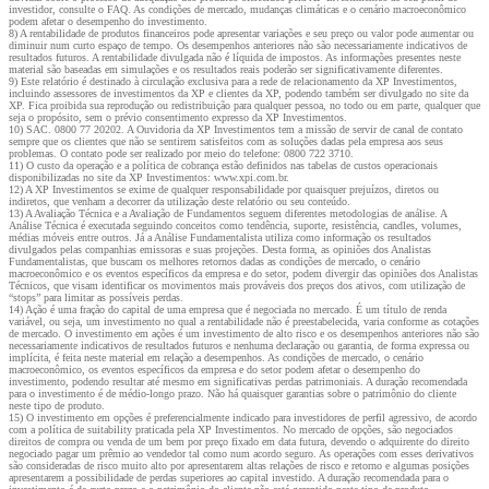
investidor, consulte o FAQ. As condições de mercado, mudanças climáticas e o cenário macroeconômico
podem afetar o desempenho do investimento.
8) A rentabilidade de produtos financeiros pode apresentar variações e seu preço ou valor pode aumentar ou
diminuir num curto espaço de tempo. Os desempenhos anteriores não são necessariamente indicativos de
resultados futuros. A rentabilidade divulgada não é líquida de impostos. As informações presentes neste
material são baseadas em simulações e os resultados reais poderão ser significativamente diferentes.
9) Este relatório é destinado à circulação exclusiva para a rede de relacionamento da XP Investimentos,
incluindo assessores de investimentos da XP e clientes da XP, podendo também ser divulgado no site da
XP. Fica proibida sua reprodução ou redistribuição para qualquer pessoa, no todo ou em parte, qualquer que
seja o propósito, sem o prévio consentimento expresso da XP Investimentos.
10) SAC. 0800 77 20202. A Ouvidoria da XP Investimentos tem a missão de servir de canal de contato
sempre que os clientes que não se sentirem satisfeitos com as soluções dadas pela empresa aos seus
problemas. O contato pode ser realizado por meio do telefone: 0800 722 3710.
11) O custo da operação e a política de cobrança estão definidos nas tabelas de custos operacionais
disponibilizadas no site da XP Investimentos: www.xpi.com.br.
12) A XP Investimentos se exime de qualquer responsabilidade por quaisquer prejuízos, diretos ou
indiretos, que venham a decorrer da utilização deste relatório ou seu conteúdo.
13) A Avaliação Técnica e a Avaliação de Fundamentos seguem diferentes metodologias de análise. A
Análise Técnica é executada seguindo conceitos como tendência, suporte, resistência, candles, volumes,
médias móveis entre outros. Já a Análise Fundamentalista utiliza como informação os resultados
divulgados pelas companhias emissoras e suas projeções. Desta forma, as opiniões dos Analistas
Fundamentalistas, que buscam os melhores retornos dadas as condições de mercado, o cenário
macroeconômico e os eventos específicos da empresa e do setor, podem divergir das opiniões dos Analistas
Técnicos, que visam identificar os movimentos mais prováveis dos preços dos ativos, com utilização de
“stops” para limitar as possíveis perdas.
14) Ação é uma fração do capital de uma empresa que é negociada no mercado. É um título de renda
variável, ou seja, um investimento no qual a rentabilidade não é preestabelecida, varia conforme as cotações
de mercado. O investimento em ações é um investimento de alto risco e os desempenhos anteriores não são
necessariamente indicativos de resultados futuros e nenhuma declaração ou garantia, de forma expressa ou
implícita, é feita neste material em relação a desempenhos. As condições de mercado, o cenário
macroeconômico, os eventos específicos da empresa e do setor podem afetar o desempenho do
investimento, podendo resultar até mesmo em significativas perdas patrimoniais. A duração recomendada
para o investimento é de médio-longo prazo. Não há quaisquer garantias sobre o patrimônio do cliente
neste tipo de produto.
15) O investimento em opções é preferencialmente indicado para investidores de perfil agressivo, de acordo
com a política de suitability praticada pela XP Investimentos. No mercado de opções, são negociados
direitos de compra ou venda de um bem por preço fixado em data futura, devendo o adquirente do direito
negociado pagar um prêmio ao vendedor tal como num acordo seguro. As operações com esses derivativos
são consideradas de risco muito alto por apresentarem altas relações de risco e retorno e algumas posições
apresentarem a possibilidade de perdas superiores ao capital investido. A duração recomendada para o