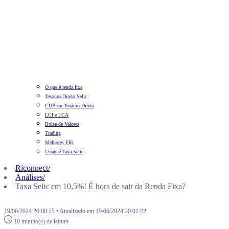
O que é renda fixa
Tesouro Direto Selic
CDB ou Tesouro Direto
LCI e LCA
Bolsa de Valores
Trading
Melhores FIIs
O que é Taxa Selic
Riconnect
/
Análises
/
Taxa Selic em 10,5%! É hora de sair da Renda Fixa?
19/06/2024 20:00:25 • Atualizado em 19/06/2024 20:01:22
10 minuto(s) de leitura