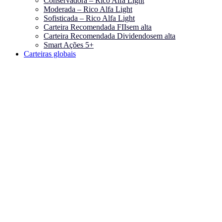
Conservadora – Rico Alfa Light
Moderada – Rico Alfa Light
Sofisticada – Rico Alfa Light
Carteira Recomendada FIIs
em alta
Carteira Recomendada Dividendos
em alta
Smart Ações 5+
Carteiras globais