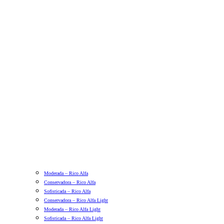
Moderada – Rico Alfa
Conservadora – Rico Alfa
Sofisticada – Rico Alfa
Conservadora – Rico Alfa Light
Moderada – Rico Alfa Light
Sofisticada – Rico Alfa Light