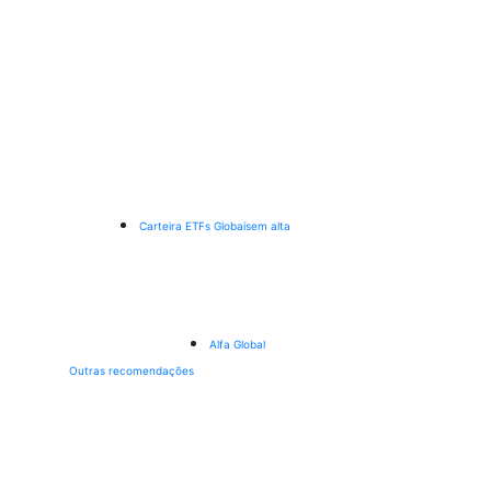
Carteira ETFs Globais
em alta
Alfa Global
Outras recomendações