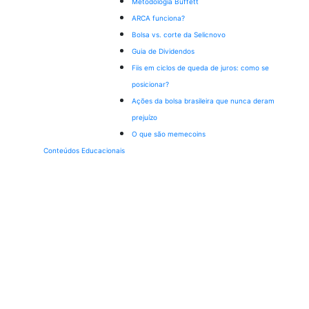
Metodologia Buffett
ARCA funciona?
Bolsa vs. corte da Selic
novo
Guia de Dividendos
Fiis em ciclos de queda de juros: como se
posicionar?
Ações da bolsa brasileira que nunca deram
prejuízo
O que são memecoins
Conteúdos Educacionais