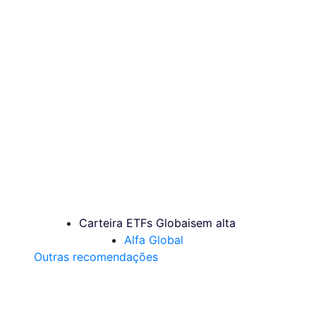
Carteira ETFs Globais
em alta
Alfa Global
Outras recomendações