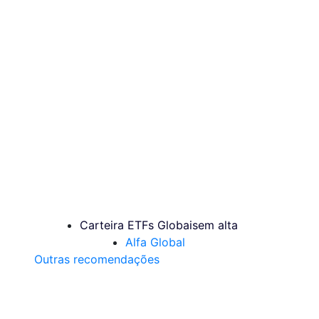
Carteira ETFs Globais
em alta
Alfa Global
Outras recomendações