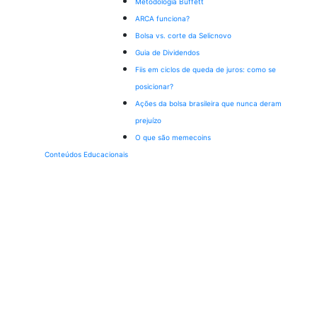
Metodologia Buffett
ARCA funciona?
Bolsa vs. corte da Selic
novo
Guia de Dividendos
Fiis em ciclos de queda de juros: como se
posicionar?
Ações da bolsa brasileira que nunca deram
prejuízo
O que são memecoins
Conteúdos Educacionais