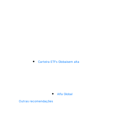
Carteira ETFs Globais
em alta
Alfa Global
Outras recomendações