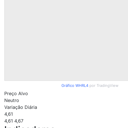
Gráfico WHRL4
por TradingView
Preço Alvo
Neutro
Variação Diária
4,61
4,61
4,67