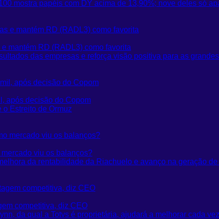
X 100 mostra papéis com DY acima de 13,90%; nove deles só ap
 e mantém RD (RADL3) como favorita
sultados das empresas e reforça visão positiva para as grande
mil, após decisão do Copom
 o Estreito de Ormuz
o mercado viu os balanços?
melhora da rentabilidade da Riachuelo e avanço na geração de
agem competitiva, diz CEO
ynn, da qual a Totvs é proprietária, ​ajudará a melhorar cada vez