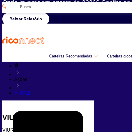
Onde investir em agosto de 2026? Confira as 
Pesquisar
Rico
por:
Baixar Relatório
Carteiras Recomendadas
Carteiras glob
Ações
VIUR11
VIUR11
VIUR11