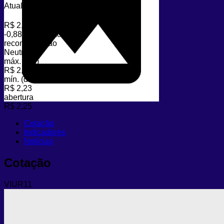
Atualizado em 06/08/2026 às 15h17
R$ 2,25
-0,88%
variação (dia)
recomendação
Neutro
máx. (dia)
R$ 2,29
mín. (dia)
R$ 2,23
abertura
R$ 2,25
Cotação
Indicadores
Notícias
Cotação
VIUR11