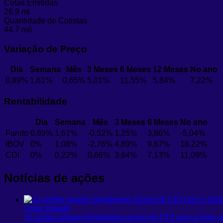
Cotas Emitidas
26.9 mi
Quantidade de Cotistas
44.7 mil
Variação de Preço
Dia
Semana
Mês
3 Meses
6 Meses
12 Meses
No ano
0,89%
1,61%
0,65%
5,01%
11,55%
5,84%
7,22%
Rentabilidade
Dia
Semana
Mês
3 Meses
6 Meses
No ano
Fundo
0,89%
1,61%
-0,52%
1,25%
3,86%
-5,04%
IBOV
0%
1,08%
-2,76%
4,89%
9,67%
18,22%
CDI
0%
0,22%
0,66%
3,64%
7,13%
11,09%
Notícias de ações
Onde Investir
13 ações pagam dividendos acima do CDI com a Selic a