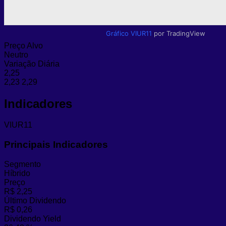
Gráfico VIUR11
por TradingView
Preço Alvo
Neutro
Variação Diária
2,25
2,23
2,29
Indicadores
VIUR11
Principais Indicadores
Segmento
Híbrido
Preço
R$ 2,25
Último Dividendo
R$ 0,26
Dividendo Yield