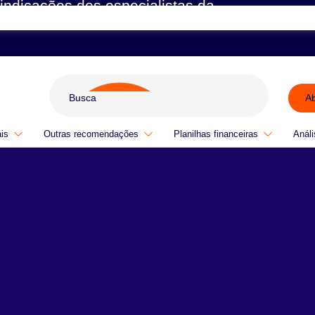
indicações dos especialistas da
A
ais
Outras recomendações
Planilhas financeiras
Análi