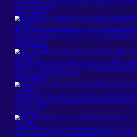
Levantamento com as carteiras de Ibovespa, Idiv e IBr
Equipe InfoMoney
Há 17 minutos
Mercados
JPMorgan vê pessimismo exagerado com farmacêuticas
Relatório aponta que temores com setor não afetaram re
Felipe Moreira
Há 42 minutos
Mercados
Ibovespa Hoje Ao Vivo: Bolsa cai 1% e luta pelos 176 
Bolsas dos EUA recuam, de olho nas negociações sobre
Felipe Alves, Fernando Lopes
Há 44 minutos
Mercados
“Meli” desaba, Vivara cai e Riachuelo fica no zero: com
Analistas apontam força operacional do Mercado Livre, 
Felipe Moreira
Há 2 horas
Mercados
Totvs lançará serviços de IA integrados que trarão vant
Executivo destacou ​que a infraestrutura tecnológica da L