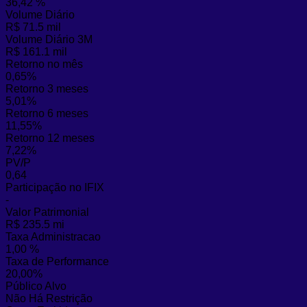
36,42 %
Volume Diário
R$ 71.5 mil
Volume Diário 3M
R$ 161.1 mil
Retorno no mês
0,65%
Retorno 3 meses
5,01%
Retorno 6 meses
11,55%
Retorno 12 meses
7,22%
PV/P
0,64
Participação no IFIX
-
Valor Patrimonial
R$ 235.5 mi
Taxa Administracao
1,00 %
Taxa de Performance
20,00%
Público Alvo
Não Há Restrição