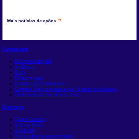
Mais notícias de ações
Conteúdos
Recomendações
Análises
Blog
Onde Investir
Carteira de Dividendos
Carteira Recomendada de Fundos Imobiliários
Onde Investir em Renda Fixa
Conheça
Quem Somos
Site da Rico
Analistas
Simulador de investimento