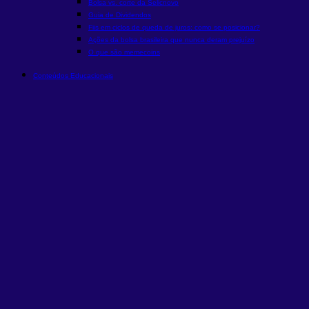
Bolsa vs. corte da Selic
novo
Guia de Dividendos
Fiis em ciclos de queda de juros: como se posicionar?
Ações da bolsa brasileira que nunca deram prejuízo
O que são memecoins
Conteúdos Educacionais