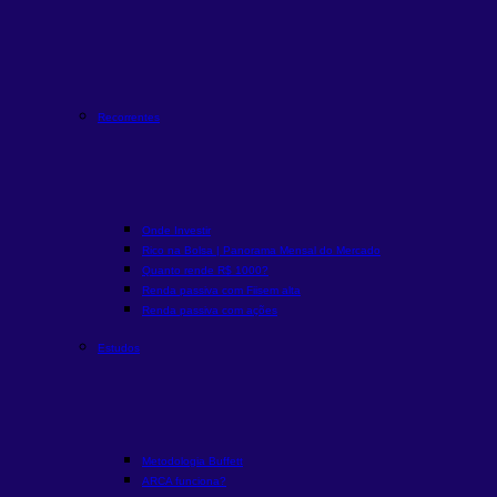
Recorrentes
Onde Investir
Rico na Bolsa | Panorama Mensal do Mercado
Quanto rende R$ 1000?
Renda passiva com Fiis
em alta
Renda passiva com ações
Estudos
Metodologia Buffett
ARCA funciona?