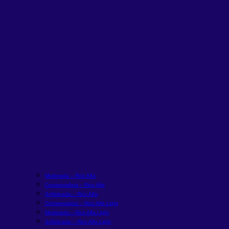
Moderada – Rico Alfa
Conservadora – Rico Alfa
Sofisticada – Rico Alfa
Conservadora – Rico Alfa Light
Moderada – Rico Alfa Light
Sofisticada – Rico Alfa Light