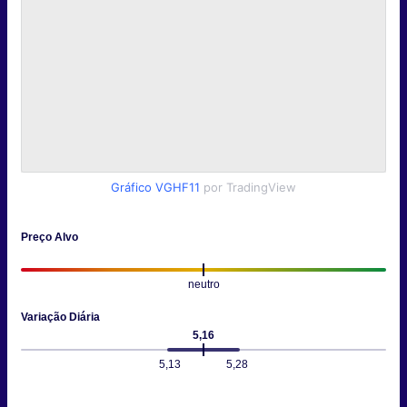
Gráfico VGHF11
por TradingView
Preço Alvo
neutro
Variação Diária
5,16
5,13
5,28