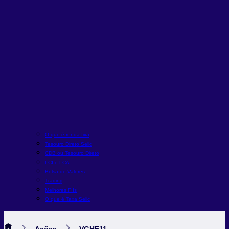
O que é renda fixa
Tesouro Direto Selic
CDB ou Tesouro Direto
LCI e LCA
Bolsa de Valores
Trading
Melhores FIIs
O que é Taxa Selic
Ações
VGHF11