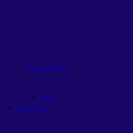
Carteira ETFs Globais
em alta
Alfa Global
Outras recomendações