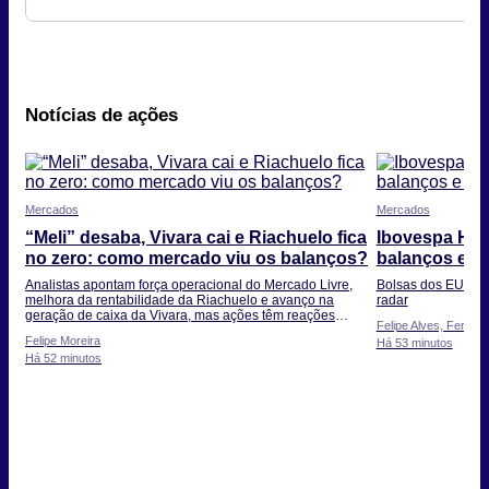
Notícias de ações
Mercados
Mercados
“Meli” desaba, Vivara cai e Riachuelo fica
Ibovespa Hoj
no zero: como mercado viu os balanços?
balanços e de
Analistas apontam força operacional do Mercado Livre,
Bolsas dos EUA op
melhora da rentabilidade da Riachuelo e avanço na
radar
geração de caixa da Vivara, mas ações têm reações
Felipe Alves, Fernan
diversas
Felipe Moreira
Há 53 minutos
Há 52 minutos