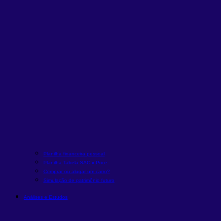
Planilha financeira pessoal
Planilha Tabela SAC x Price
Comprar ou alugar um carro?
Simulação de patrimônio futuro
Análises e Estudos