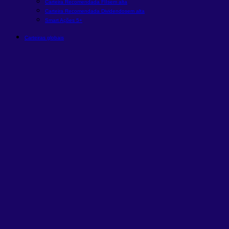
Carteira Recomendada FIIs
em alta
Carteira Recomendada Dividendos
em alta
Smart Ações 5+
Carteiras globais