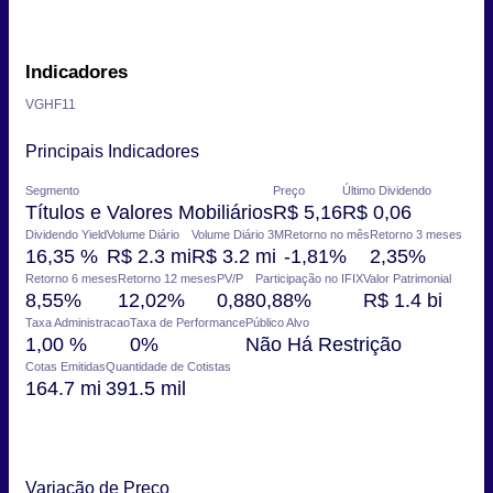
Indicadores
VGHF11
Principais Indicadores
Segmento
Preço
Último Dividendo
Títulos e Valores Mobiliários
R$ 5,16
R$ 0,06
Dividendo Yield
Volume Diário
Volume Diário 3M
Retorno no mês
Retorno 3 meses
16,35 %
R$ 2.3 mi
R$ 3.2 mi
-1,81%
2,35%
Retorno 6 meses
Retorno 12 meses
PV/P
Participação no IFIX
Valor Patrimonial
8,55%
12,02%
0,88
0,88%
R$ 1.4 bi
Taxa Administracao
Taxa de Performance
Público Alvo
1,00 %
0%
Não Há Restrição
Cotas Emitidas
Quantidade de Cotistas
164.7 mi
391.5 mil
Variação de Preço