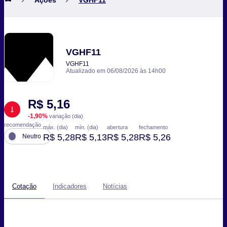
VGHF11
VGHF11
Atualizado em 06/08/2026 às 14h00
R$ 5,16
-1,90%
variação (dia)
recomendação
máx. (dia)
mín. (dia)
abertura
fechamento
R$ 5,28
R$ 5,13
R$ 5,28
R$ 5,26
Neutro
Cotação
Indicadores
Notícias