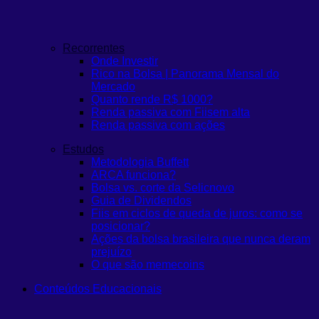
Recorrentes
Onde Investir
Rico na Bolsa | Panorama Mensal do
Mercado
Quanto rende R$ 1000?
Renda passiva com Fiis
em alta
Renda passiva com ações
Estudos
Metodologia Buffett
ARCA funciona?
Bolsa vs. corte da Selic
novo
Guia de Dividendos
Fiis em ciclos de queda de juros: como se
posicionar?
Ações da bolsa brasileira que nunca deram
prejuízo
O que são memecoins
Conteúdos Educacionais