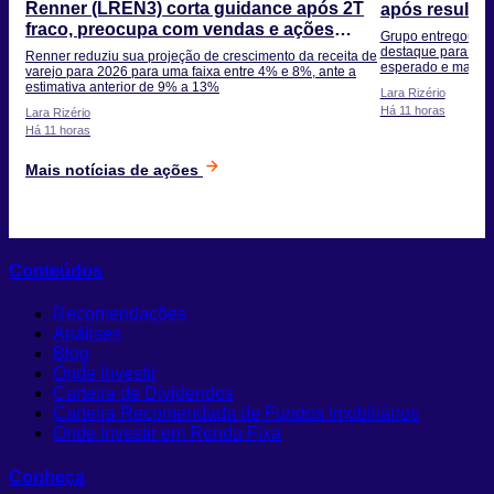
Renner (LREN3) corta guidance após 2T
após resulta
fraco, preocupa com vendas e ações
tanto?
Grupo entregou mai
desabam 8%
destaque para o cr
Renner reduziu sua projeção de crescimento da receita de
esperado e manute
varejo para 2026 para uma faixa entre 4% e 8%, ante a
estimativa anterior de 9% a 13%
Lara Rizério
Há 11 horas
Lara Rizério
Há 11 horas
Mais notícias de ações
Conteúdos
Recomendações
Análises
Blog
Onde Investir
Carteira de Dividendos
Carteira Recomendada de Fundos Imobiliários
Onde Investir em Renda Fixa
Conheça