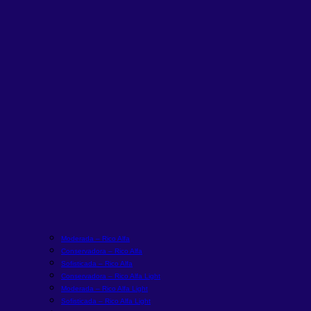
Moderada – Rico Alfa
Conservadora – Rico Alfa
Sofisticada – Rico Alfa
Conservadora – Rico Alfa Light
Moderada – Rico Alfa Light
Sofisticada – Rico Alfa Light