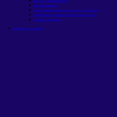
Bolsa vs. corte da Selic
novo
Guia de Dividendos
Fiis em ciclos de queda de juros: como se posicionar?
Ações da bolsa brasileira que nunca deram prejuízo
O que são memecoins
Conteúdos Educacionais