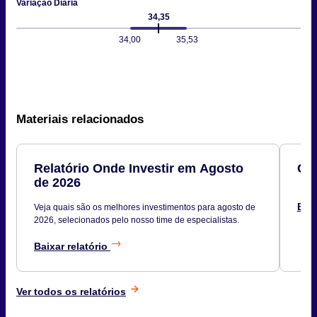
Variação Diária
34,35
34,00
35,53
Materiais relacionados
Relatório Onde Investir em Agosto
Car
de 2026
Baix
Veja quais são os melhores investimentos para agosto de
2026, selecionados pelo nosso time de especialistas.
Baixar relatório
Ver todos os relatórios