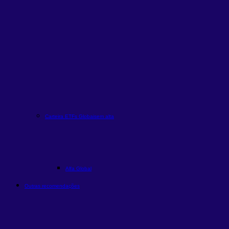
Carteira ETFs Globais
em alta
Alfa Global
Outras recomendações