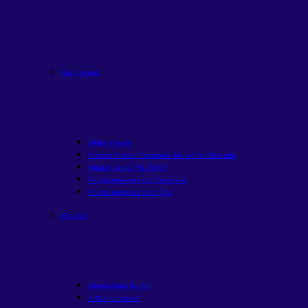
Recorrentes
Onde Investir
Rico na Bolsa | Panorama Mensal do Mercado
Quanto rende R$ 1000?
Renda passiva com Fiis
em alta
Renda passiva com ações
Estudos
Metodologia Buffett
ARCA funciona?