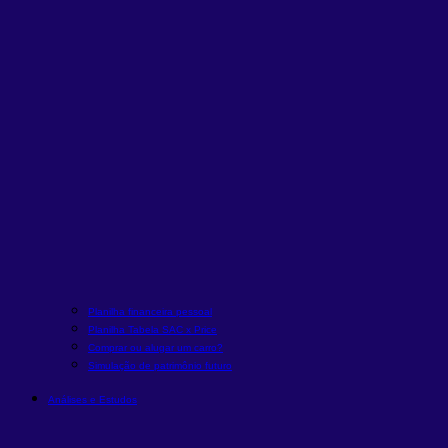
Planilha financeira pessoal
Planilha Tabela SAC x Price
Comprar ou alugar um carro?
Simulação de patrimônio futuro
Análises e Estudos