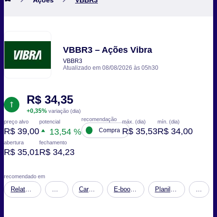
VBBR3 – Ações Vibra
VBBR3
Atualizado em 08/08/2026 às 05h30
R$ 34,35
+0,35%
variação (dia)
recomendação
potencial
preço alvo
máx. (dia)
mín. (dia)
R$ 39,00
R$ 35,53
R$ 34,00
13,54 %
Compra
abertura
fechamento
R$ 35,01
R$ 34,23
recomendado em
Relatório
Carteira
Carteira
E-book
Planilha
Carteir
Onde
Dividendos
Fundos
-
Financeira:
RICO1
Investir
Imobiliários
Agronegócio,
Simulação