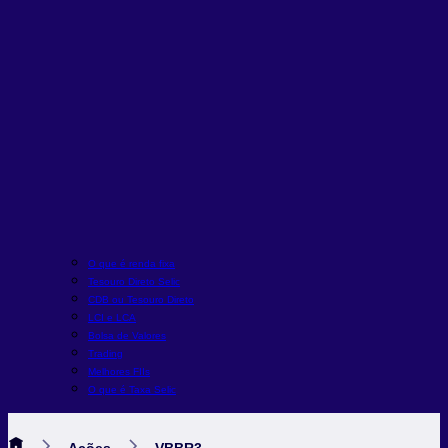
O que é renda fixa
Tesouro Direto Selic
CDB ou Tesouro Direto
LCI e LCA
Bolsa de Valores
Trading
Melhores FIIs
O que é Taxa Selic
Ações
VBBR3