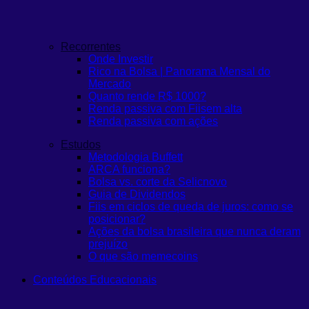
Recorrentes
Onde Investir
Rico na Bolsa | Panorama Mensal do
Mercado
Quanto rende R$ 1000?
Renda passiva com Fiis
em alta
Renda passiva com ações
Estudos
Metodologia Buffett
ARCA funciona?
Bolsa vs. corte da Selic
novo
Guia de Dividendos
Fiis em ciclos de queda de juros: como se
posicionar?
Ações da bolsa brasileira que nunca deram
prejuízo
O que são memecoins
Conteúdos Educacionais