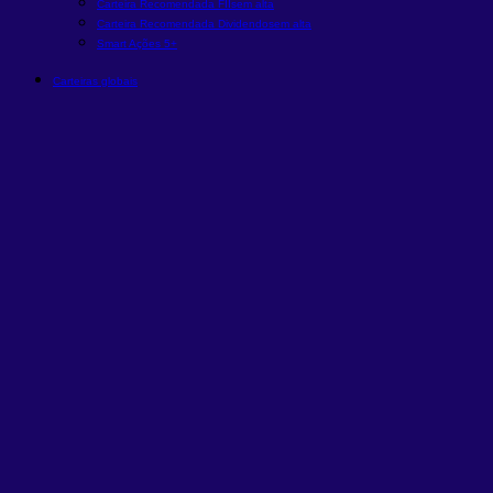
Carteira Recomendada FIIs
em alta
Carteira Recomendada Dividendos
em alta
Smart Ações 5+
Carteiras globais