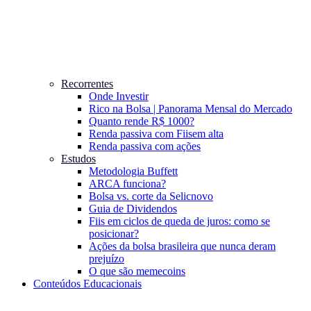
Recorrentes
Onde Investir
Rico na Bolsa | Panorama Mensal do Mercado
Quanto rende R$ 1000?
Renda passiva com Fiis
em alta
Renda passiva com ações
Estudos
Metodologia Buffett
ARCA funciona?
Bolsa vs. corte da Selic
novo
Guia de Dividendos
Fiis em ciclos de queda de juros: como se
posicionar?
Ações da bolsa brasileira que nunca deram
prejuízo
O que são memecoins
Conteúdos Educacionais