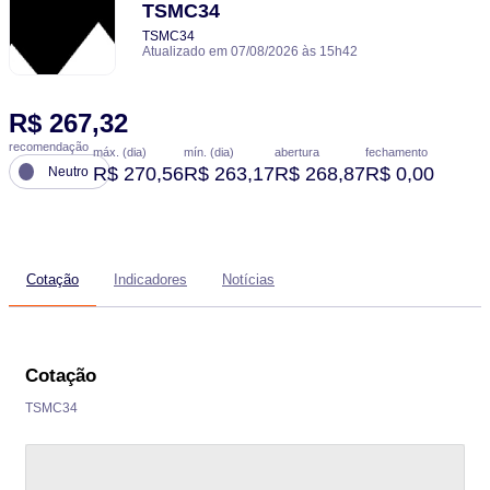
TSMC34
TSMC34
Atualizado em 07/08/2026 às 15h42
R$ 267,32
recomendação
máx. (dia)
mín. (dia)
abertura
fechamento
R$ 270,56
R$ 263,17
R$ 268,87
R$ 0,00
Neutro
Cotação
Indicadores
Notícias
Cotação
TSMC34