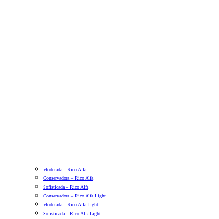
Moderada – Rico Alfa
Conservadora – Rico Alfa
Sofisticada – Rico Alfa
Conservadora – Rico Alfa Light
Moderada – Rico Alfa Light
Sofisticada – Rico Alfa Light