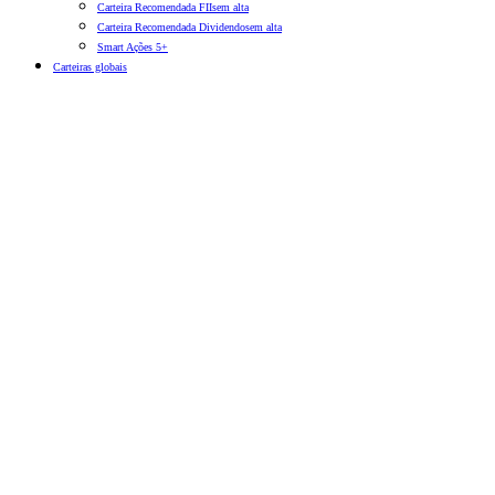
Carteira Recomendada FIIs
em alta
Carteira Recomendada Dividendos
em alta
Smart Ações 5+
Carteiras globais