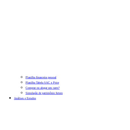
Planilha financeira pessoal
Planilha Tabela SAC x Price
Comprar ou alugar um carro?
Simulação de patrimônio futuro
Análises e Estudos