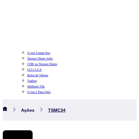
O que é renda fixa
Tesouro Direto Selic
CDB ou Tesouro Direto
LCI e LCA
Bolsa de Valores
Trading
Melhores FIIs
O que é Taxa Selic
Ações
TSMC34