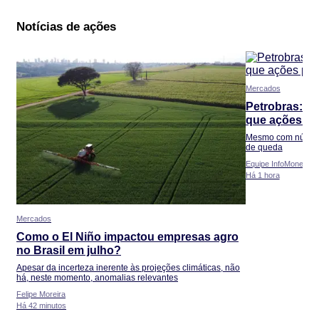
Notícias de ações
Mercados
Petrobras: bo
que ações pa
Mesmo com números
de queda
Equipe InfoMoney
Há 1 hora
Mercados
Como o El Niño impactou empresas agro
no Brasil em julho?
Apesar da incerteza inerente às projeções climáticas, não
há, neste momento, anomalias relevantes
Felipe Moreira
Há 42 minutos