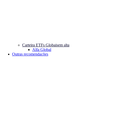
Carteira ETFs Globais
em alta
Alfa Global
Outras recomendações