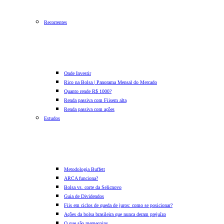
Recorrentes
Onde Investir
Rico na Bolsa | Panorama Mensal do Mercado
Quanto rende R$ 1000?
Renda passiva com Fiis
em alta
Renda passiva com ações
Estudos
Metodologia Buffett
ARCA funciona?
Bolsa vs. corte da Selic
novo
Guia de Dividendos
Fiis em ciclos de queda de juros: como se posicionar?
Ações da bolsa brasileira que nunca deram prejuízo
O que são memecoins