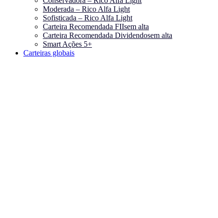
Conservadora – Rico Alfa Light
Moderada – Rico Alfa Light
Sofisticada – Rico Alfa Light
Carteira Recomendada FIIs
em alta
Carteira Recomendada Dividendos
em alta
Smart Ações 5+
Carteiras globais