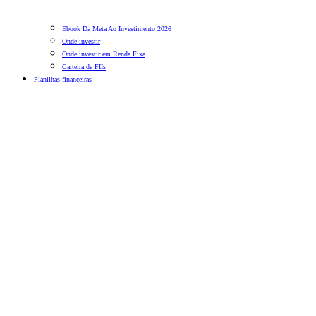
Ebook Da Meta Ao Investimento 2026
Onde investir
Onde investir em Renda Fixa
Carteira de FIIs
Planilhas financeiras