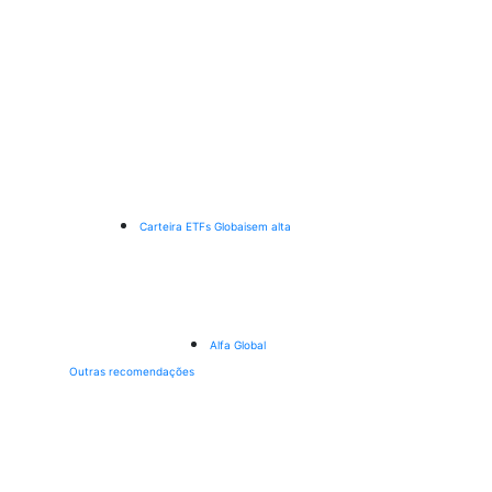
Carteira ETFs Globais
em alta
Alfa Global
Outras recomendações