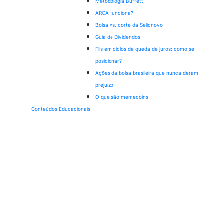
Metodologia Buffett
ARCA funciona?
Bolsa vs. corte da Selic
novo
Guia de Dividendos
Fiis em ciclos de queda de juros: como se
posicionar?
Ações da bolsa brasileira que nunca deram
prejuízo
O que são memecoins
Conteúdos Educacionais