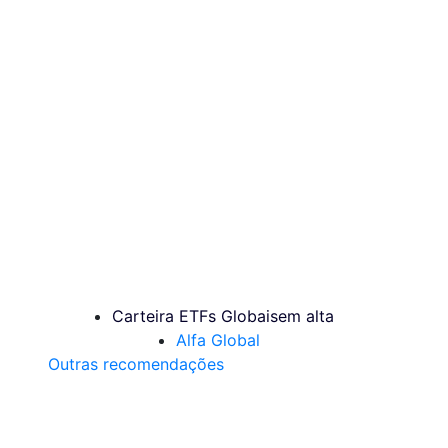
Carteira ETFs Globais
em alta
Alfa Global
Outras recomendações