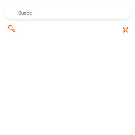
Onde investir em agosto de
Pesquisar
Baixar Relatório
2026? Confira as indicações dos
por:
especialistas da Rico
Ações
TGMA3
TGMA3
TGMA3
Atualizado em 06/08/2026 às 14h20
R$ 34,32
recomendação
máx. (dia)
mín. (dia)
abertura
fechamento
R$ 34,43
R$ 33,42
R$ 33,59
R$ 0,00
Neutro